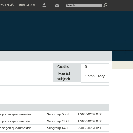
VALENCIÀ
DIRECTORY
USER
Credits
6
Type (of
compulsory
subject)
 primer quadrimestre
Subgroup GZ-T
17/06/2026 00:00
 primer quadrimestre
Subgroup GB-T
17/06/2026 00:00
a segon quadrimestre
Subgroup 4A-T
25/06/2026 00:00