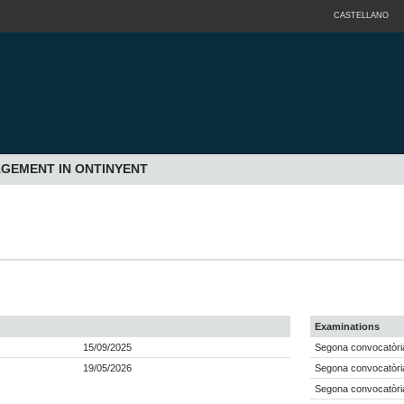
CASTELLANO
AGEMENT IN ONTINYENT
Examinations
15/09/2025
Segona convocatòria
19/05/2026
Segona convocatòria
Segona convocatòri