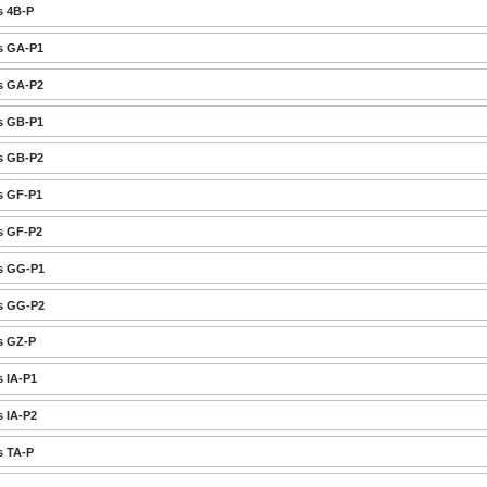
s 4B-P
s GA-P1
s GA-P2
s GB-P1
s GB-P2
s GF-P1
s GF-P2
es GG-P1
es GG-P2
s GZ-P
s IA-P1
s IA-P2
s TA-P