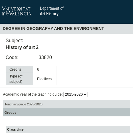
DEGREE IN GEOGRAPHY AND THE ENVIRONMENT
Subject:
History of art 2
Code:
33820
Credits
6
Type (of
electives
subject)
Academic year of the teaching guide:
Teaching guide 2025-2026
Groups
Class time