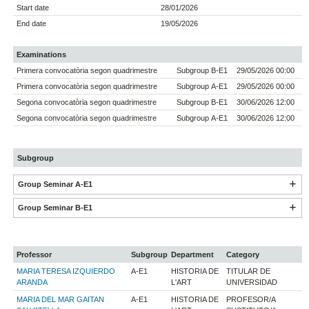
Start date
28/01/2026
End date
19/05/2026
Examinations
Primera convocatòria segon quadrimestre
Subgroup B-E1
29/05/2026 00:00
Primera convocatòria segon quadrimestre
Subgroup A-E1
29/05/2026 00:00
Segona convocatòria segon quadrimestre
Subgroup B-E1
30/06/2026 12:00
Segona convocatòria segon quadrimestre
Subgroup A-E1
30/06/2026 12:00
Subgroup
Group Seminar A-E1
Group Seminar B-E1
Professor
Subgroup
Department
Category
MARIA TERESA IZQUIERDO
A-E1
HISTORIA DE
TITULAR DE
ARANDA
L'ART
UNIVERSIDAD
MARIA DEL MAR GAITAN
A-E1
HISTORIA DE
PROFESOR/A