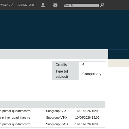
VALENCIÀ
DIRECTORY
USER
Credits
6
Type (of
compulsory
subject)
a primer quadrimestre
Subgroup G-X
16/01/2026 16:00
 primer quadrimestre
Subgroup VT-X
10/06/2026 13:00
a primer quadrimestre
Subgroup VM-X
16/01/2026 16:00