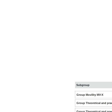
Subgroup
Group Movility MV-X
Group Theoretical and prac
Group Theoretical and prac