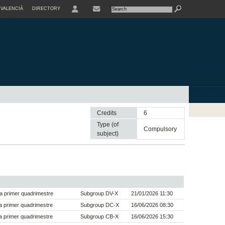
VALENCIÀ
DIRECTORY
USER
Credits
6
Type (of
compulsory
subject)
a primer quadrimestre
Subgroup DV-X
21/01/2026 11:30
 primer quadrimestre
Subgroup DC-X
16/06/2026 08:30
 primer quadrimestre
Subgroup CB-X
16/06/2026 15:30