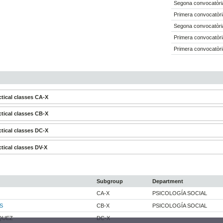
Segona convocatòria
Primera convocatòri
Segona convocatòria
Primera convocatòri
Primera convocatòri
tical classes CA-X
tical classes CB-X
tical classes DC-X
tical classes DV-X
Subgroup
Department
CA-X
PSICOLOGÍA SOCIAL
S
CB-X
PSICOLOGÍA SOCIAL
QUEZ
DC-X