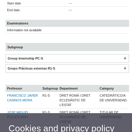
Start date
---
End date
---
Examinations
Information not available
Subgroup
Group Internship PC-S
Grupo Prácticas externas R1-S
Professor
Subgroup
Department
Category
FRANCISCO JAVIER
R1-S
DRET ROMÀ I DRET
CATEDRÁTICO/A
CASINOS MORA
ECLESIÀSTIC DE
DE UNIVERSIDAD
L'ESTAT
JOSE MIGUEL
R1-S
DRET ROMÀ I DRET
TITULAR DE
PIQUER MARI
ECLESIÀSTIC DE
UNIVERSIDAD
L'ESTAT
Cookies and privacy policy