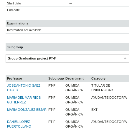
Start date
---
End date
---
Examinations
Information not available
Subgroup
Group Graduation project PT-F
Professor
Subgroup
Department
Category
JOSE ANTONIO SAEZ
PT-F
QUÍMICA
TITULAR DE
CASES
ORGÁNICA
UNIVERSIDAD
MARIA DEL MAR RIOS
PT-F
QUÍMICA
AYUDANTE DOCTOR/A
GUTIERREZ
ORGÁNICA
MARIA GONZALEZ BEJAR
PT-F
QUÍMICA
EXT
ORGÁNICA
DANIEL LOPEZ
PT-F
QUÍMICA
AYUDANTE DOCTOR/A
PUERTOLLANO
ORGÁNICA