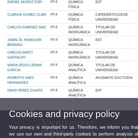
RAFAEL MUÑOZ ESPI
PT-F
QUÍMICA
EXT
FÍSICA
CLARA M GOMEZ CLARI
PT-F
QUÍMICA
CATEDRÁTICO/A DE
FÍSICA
UNIVERSIDAD
CARLOS GIMENEZ SAIZ
PT-F
QUÍMICA
TITULAR DE
INORGÁNICA
UNIVERSIDAD
JAMAL EL HASKOURI
PT-F
QUÍMICA
EXT
BENNAGI
INORGÁNICA
CARLOS MARTI
PT-F
QUÍMICA
TITULAR DE
GASTALDO
INORGÁNICA
UNIVERSIDAD
MARIA JESUS LERMA
PT-F
QUÍMICA
TITULAR DE
GARCIA
ANALÍTICA
UNIVERSIDAD
ROBERTO SAEZ
PT-F
QUÍMICA
AYUDANTE DOCTOR/A
HERNANDEZ
ANALÍTICA
DAVID PEREZ GUAITA
PT-F
QUÍMICA
EXT
ANALÍTICA
Cookies and privacy policy
Your privacy is important for us. Therefore, we inform you tha
we use our own and third-party cookies to perform analysis o