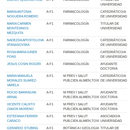
UNIVERSIDAD
MARIA ANTONIA
A-F1
FARMACOLOGÍA
CATEDRÁTICO/A
NOGUERA ROMERO
DE UNIVERSIDAD
MARIA CARMEN
A-F1
FARMACOLOGÍA
TITULAR DE
MONTESINOS
UNIVERSIDAD
MEZQUITA
NADEZDA APOSTOLOVA
A-F1
FARMACOLOGÍA
CATEDRÁTICO/A
ATANASOVSKA
DE UNIVERSIDAD
ROSA MARIA GINER
A-F1
FARMACOLOGÍA
CATEDRÁTICO/A
PONS
DE UNIVERSIDAD
JESUS COSIN ROGER
A-F1
FARMACOLOGÍA
AYUDANTE
DOCTOR/A
MARIA MANUELA
A-F1
M PREV I SALUT
CATEDRÁTICO/A
MORALES SUAREZ-
PUB,CIEN.ALIMEN,TOXI
DE UNIVERSIDAD
VARELA
ROCIO BARRAGAN
A-F1
M PREV I SALUT
AYUDANTE
ARNAL
PUB,CIEN.ALIMEN,TOXI
DOCTOR/A
VICENTE CALIXTO
A-F1
M PREV I SALUT
AYUDANTE
ZANON MORENO
PUB,CIEN.ALIMEN,TOXI
DOCTOR/A
ESTEFANIA FERRER
A-F1
M PREV I SALUT
ASOCIADO/A
CARACO
PUB,CIEN.ALIMEN,TOXI
UNIVERSIDAD
GERARDO STUBING
A-F1
BOTÀNICA I GEOLOGIA
TITULAR DE