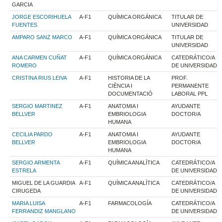
GARCIA
JORGE ESCORIHUELA
A-F1
QUÍMICA ORGÁNICA
TITULAR DE
FUENTES
UNIVERSIDAD
AMPARO SANZ MARCO
A-F1
QUÍMICA ORGÁNICA
TITULAR DE
UNIVERSIDAD
ANA CARMEN CUÑAT
A-F1
QUÍMICA ORGÁNICA
CATEDRÁTICO/A
ROMERO
DE UNIVERSIDAD
CRISTINA RIUS LEIVA
A-F1
HISTORIA DE LA
PROF.
CIÈNCIA I
PERMANENTE
DOCUMENTACIÓ
LABORAL PPL
SERGIO MARTINEZ
A-F1
ANATOMIA I
AYUDANTE
BELLVER
EMBRIOLOGIA
DOCTOR/A
HUMANA
CECILIA PARDO
A-F1
ANATOMIA I
AYUDANTE
BELLVER
EMBRIOLOGIA
DOCTOR/A
HUMANA
SERGIO ARMENTA
A-F1
QUÍMICA ANALÍTICA
CATEDRÁTICO/A
ESTRELA
DE UNIVERSIDAD
MIGUEL DE LA GUARDIA
A-F1
QUÍMICA ANALÍTICA
CATEDRÁTICO/A
CIRUGEDA
DE UNIVERSIDAD
MARIA LUISA
A-F1
FARMACOLOGÍA
CATEDRÁTICO/A
FERRANDIZ MANGLANO
DE UNIVERSIDAD