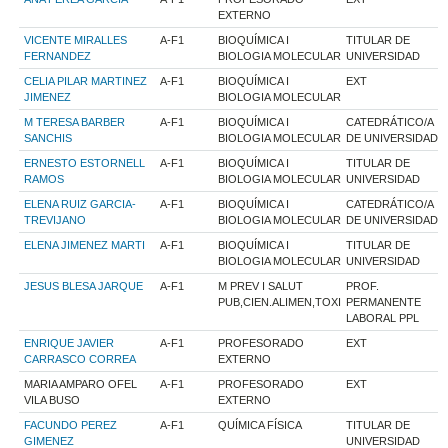
EXTERNO
VICENTE MIRALLES
A-F1
BIOQUÍMICA I
TITULAR DE
FERNANDEZ
BIOLOGIA MOLECULAR
UNIVERSIDAD
CELIA PILAR MARTINEZ
A-F1
BIOQUÍMICA I
EXT
JIMENEZ
BIOLOGIA MOLECULAR
M TERESA BARBER
A-F1
BIOQUÍMICA I
CATEDRÁTICO/A
SANCHIS
BIOLOGIA MOLECULAR
DE UNIVERSIDAD
ERNESTO ESTORNELL
A-F1
BIOQUÍMICA I
TITULAR DE
RAMOS
BIOLOGIA MOLECULAR
UNIVERSIDAD
ELENA RUIZ GARCIA-
A-F1
BIOQUÍMICA I
CATEDRÁTICO/A
TREVIJANO
BIOLOGIA MOLECULAR
DE UNIVERSIDAD
ELENA JIMENEZ MARTI
A-F1
BIOQUÍMICA I
TITULAR DE
BIOLOGIA MOLECULAR
UNIVERSIDAD
JESUS BLESA JARQUE
A-F1
M PREV I SALUT
PROF.
PUB,CIEN.ALIMEN,TOXI
PERMANENTE
LABORAL PPL
ENRIQUE JAVIER
A-F1
PROFESORADO
EXT
CARRASCO CORREA
EXTERNO
MARIA AMPARO OFEL
A-F1
PROFESORADO
EXT
VILA BUSO
EXTERNO
FACUNDO PEREZ
A-F1
QUÍMICA FÍSICA
TITULAR DE
GIMENEZ
UNIVERSIDAD