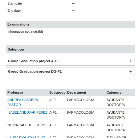
Start date
---
End date
---
Examinations
Information not available
Subgroup
Group Graduation project A-F1
Group Graduation project DG-F1
Professor
Subgroup
Department
Category
ANDREA CABRERA
A-F1
FARMACOLOGÍA
AYUDANTE
PASTOR
DOCTOR/A
ISABEL ANDUJAR PEREZ
A-F1
FARMACOLOGÍA
AYUDANTE
DOCTOR/A
NURIA CABEDO ESCRIG
A-F1
FARMACOLOGÍA
AYUDANTE
DOCTOR/A
LAURA PIQUERAS RUIZ
A-F1
FARMACOLOGÍA
TITULAR DE