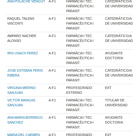
ANA POLACHE VENGUT
A-F1
FARMÀCIA I TEC.
CATEDRÁTICO/A
FARMACÈUTICA I
DE UNIVERSIDAD
PARASIT.
RAQUEL TALENS
A-F1
FARMÀCIA I TEC.
CATEDRÁTICO/A
VISCONTI
FARMACÈUTICA I
DE UNIVERSIDAD
PARASIT.
AMPARO NACHER
A-F1
FARMÀCIA I TEC.
CATEDRÁTICO/A
ALONSO
FARMACÈUTICA I
DE UNIVERSIDAD
PARASIT.
IRIS USACH PEREZ
A-F1
FARMÀCIA I TEC.
AYUDANTE
FARMACÈUTICA I
DOCTOR/A
PARASIT.
JOSE ESTEBAN PERIS
A-F1
FARMÀCIA I TEC.
CATEDRÁTICO/A
RIBERA
FARMACÈUTICA I
DE UNIVERSIDAD
PARASIT.
VIRGINIA MERINO
A-F1
PROFESORADO
EXT
SANJUAN
EXTERNO
VICTOR MANGAS
A-F1
FARMÀCIA I TEC.
TITULAR DE
SANJUAN
FARMACÈUTICA I
UNIVERSIDAD
PARASIT.
ANA MARIA BORREGO
A-F1
FARMÀCIA I TEC.
AYUDANTE
SANCHEZ
FARMACÈUTICA I
DOCTOR/A
PARASIT.
MARIA DEL CARMEN
A-F1
PROFESORADO
EXT