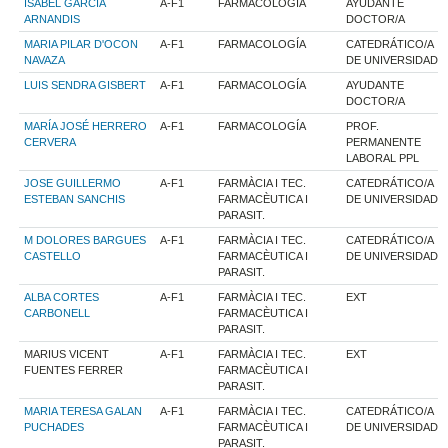
ISABEL GARCIA
A-F1
FARMACOLOGÍA
AYUDANTE
ARNANDIS
DOCTOR/A
MARIA PILAR D'OCON
A-F1
FARMACOLOGÍA
CATEDRÁTICO/A
NAVAZA
DE UNIVERSIDAD
LUIS SENDRA GISBERT
A-F1
FARMACOLOGÍA
AYUDANTE
DOCTOR/A
MARÍA JOSÉ HERRERO
A-F1
FARMACOLOGÍA
PROF.
CERVERA
PERMANENTE
LABORAL PPL
JOSE GUILLERMO
A-F1
FARMÀCIA I TEC.
CATEDRÁTICO/A
ESTEBAN SANCHIS
FARMACÈUTICA I
DE UNIVERSIDAD
PARASIT.
M DOLORES BARGUES
A-F1
FARMÀCIA I TEC.
CATEDRÁTICO/A
CASTELLO
FARMACÈUTICA I
DE UNIVERSIDAD
PARASIT.
ALBA CORTES
A-F1
FARMÀCIA I TEC.
EXT
CARBONELL
FARMACÈUTICA I
PARASIT.
MARIUS VICENT
A-F1
FARMÀCIA I TEC.
EXT
FUENTES FERRER
FARMACÈUTICA I
PARASIT.
MARIA TERESA GALAN
A-F1
FARMÀCIA I TEC.
CATEDRÁTICO/A
PUCHADES
FARMACÈUTICA I
DE UNIVERSIDAD
PARASIT.