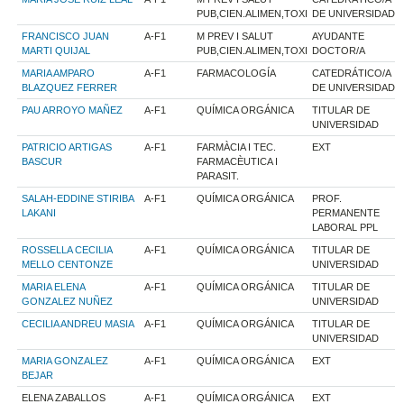
PUB,CIEN.ALIMEN,TOXI
DE UNIVERSIDAD
FRANCISCO JUAN
A-F1
M PREV I SALUT
AYUDANTE
MARTI QUIJAL
PUB,CIEN.ALIMEN,TOXI
DOCTOR/A
MARIA AMPARO
A-F1
FARMACOLOGÍA
CATEDRÁTICO/A
BLAZQUEZ FERRER
DE UNIVERSIDAD
PAU ARROYO MAÑEZ
A-F1
QUÍMICA ORGÁNICA
TITULAR DE
UNIVERSIDAD
PATRICIO ARTIGAS
A-F1
FARMÀCIA I TEC.
EXT
BASCUR
FARMACÈUTICA I
PARASIT.
SALAH-EDDINE STIRIBA
A-F1
QUÍMICA ORGÁNICA
PROF.
LAKANI
PERMANENTE
LABORAL PPL
ROSSELLA CECILIA
A-F1
QUÍMICA ORGÁNICA
TITULAR DE
MELLO CENTONZE
UNIVERSIDAD
MARIA ELENA
A-F1
QUÍMICA ORGÁNICA
TITULAR DE
GONZALEZ NUÑEZ
UNIVERSIDAD
CECILIA ANDREU MASIA
A-F1
QUÍMICA ORGÁNICA
TITULAR DE
UNIVERSIDAD
MARIA GONZALEZ
A-F1
QUÍMICA ORGÁNICA
EXT
BEJAR
ELENA ZABALLOS
A-F1
QUÍMICA ORGÁNICA
EXT