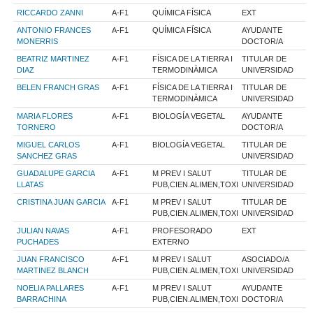
RICCARDO ZANNI
A-F1
QUÍMICA FÍSICA
EXT
ANTONIO FRANCES
A-F1
QUÍMICA FÍSICA
AYUDANTE
MONERRIS
DOCTOR/A
BEATRIZ MARTINEZ
A-F1
FÍSICA DE LA TIERRA I
TITULAR DE
DIAZ
TERMODINÀMICA
UNIVERSIDAD
BELEN FRANCH GRAS
A-F1
FÍSICA DE LA TIERRA I
TITULAR DE
TERMODINÀMICA
UNIVERSIDAD
MARIA FLORES
A-F1
BIOLOGÍA VEGETAL
AYUDANTE
TORNERO
DOCTOR/A
MIGUEL CARLOS
A-F1
BIOLOGÍA VEGETAL
TITULAR DE
SANCHEZ GRAS
UNIVERSIDAD
GUADALUPE GARCIA
A-F1
M PREV I SALUT
TITULAR DE
LLATAS
PUB,CIEN.ALIMEN,TOXI
UNIVERSIDAD
CRISTINA JUAN GARCIA
A-F1
M PREV I SALUT
TITULAR DE
PUB,CIEN.ALIMEN,TOXI
UNIVERSIDAD
JULIAN NAVAS
A-F1
PROFESORADO
EXT
PUCHADES
EXTERNO
JUAN FRANCISCO
A-F1
M PREV I SALUT
ASOCIADO/A
MARTINEZ BLANCH
PUB,CIEN.ALIMEN,TOXI
UNIVERSIDAD
NOELIA PALLARES
A-F1
M PREV I SALUT
AYUDANTE
BARRACHINA
PUB,CIEN.ALIMEN,TOXI
DOCTOR/A