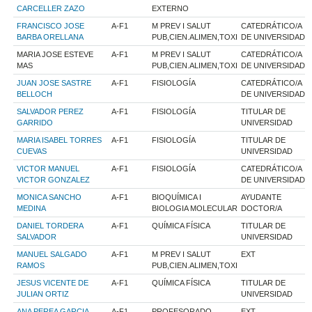
CARCELLER ZAZO
EXTERNO
FRANCISCO JOSE
A-F1
M PREV I SALUT
CATEDRÁTICO/A
BARBA ORELLANA
PUB,CIEN.ALIMEN,TOXI
DE UNIVERSIDAD
MARIA JOSE ESTEVE
A-F1
M PREV I SALUT
CATEDRÁTICO/A
MAS
PUB,CIEN.ALIMEN,TOXI
DE UNIVERSIDAD
JUAN JOSE SASTRE
A-F1
FISIOLOGÍA
CATEDRÁTICO/A
BELLOCH
DE UNIVERSIDAD
SALVADOR PEREZ
A-F1
FISIOLOGÍA
TITULAR DE
GARRIDO
UNIVERSIDAD
MARIA ISABEL TORRES
A-F1
FISIOLOGÍA
TITULAR DE
CUEVAS
UNIVERSIDAD
VICTOR MANUEL
A-F1
FISIOLOGÍA
CATEDRÁTICO/A
VICTOR GONZALEZ
DE UNIVERSIDAD
MONICA SANCHO
A-F1
BIOQUÍMICA I
AYUDANTE
MEDINA
BIOLOGIA MOLECULAR
DOCTOR/A
DANIEL TORDERA
A-F1
QUÍMICA FÍSICA
TITULAR DE
SALVADOR
UNIVERSIDAD
MANUEL SALGADO
A-F1
M PREV I SALUT
EXT
RAMOS
PUB,CIEN.ALIMEN,TOXI
JESUS VICENTE DE
A-F1
QUÍMICA FÍSICA
TITULAR DE
JULIAN ORTIZ
UNIVERSIDAD
ANA PEREA GARCIA
A-F1
PROFESORADO
EXT