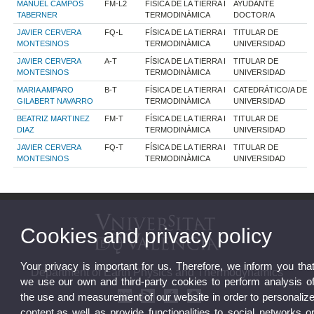
MANUEL CAMPOS
FM-L2
FÍSICA DE LA TIERRA I
AYUDANTE
TABERNER
TERMODINÀMICA
DOCTOR/A
JAVIER CERVERA
FQ-L
FÍSICA DE LA TIERRA I
TITULAR DE
MONTESINOS
TERMODINÀMICA
UNIVERSIDAD
JAVIER CERVERA
A-T
FÍSICA DE LA TIERRA I
TITULAR DE
MONTESINOS
TERMODINÀMICA
UNIVERSIDAD
MARIA AMPARO
B-T
FÍSICA DE LA TIERRA I
CATEDRÁTICO/A DE
GILABERT NAVARRO
TERMODINÀMICA
UNIVERSIDAD
BEATRIZ MARTINEZ
FM-T
FÍSICA DE LA TIERRA I
TITULAR DE
DIAZ
TERMODINÀMICA
UNIVERSIDAD
JAVIER CERVERA
FQ-T
FÍSICA DE LA TIERRA I
TITULAR DE
MONTESINOS
TERMODINÀMICA
UNIVERSIDAD
Cookies and privacy policy
Your privacy is important for us. Therefore, we inform you tha
Department of Earth Physics and Thermodynamics
we use our own and third-party cookies to perform analysis o
the use and measurement of our website in order to personaliz
content,as well as provide functionalities to social networks o