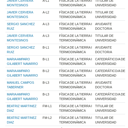
JAVIER CERVERA
A-L1
FÍSICA DE LA TIERRA I
TITULAR DE
MONTESINOS
TERMODINÀMICA
UNIVERSIDAD
JAVIER CERVERA
A-L2
FÍSICA DE LA TIERRA I
TITULAR DE
MONTESINOS
TERMODINÀMICA
UNIVERSIDAD
SERGIO SANCHEZ
A-L3
FÍSICA DE LA TIERRA I
AYUDANTE
RUIZ
TERMODINÀMICA
DOCTOR/A
JAVIER CERVERA
A-L3
FÍSICA DE LA TIERRA I
TITULAR DE
MONTESINOS
TERMODINÀMICA
UNIVERSIDAD
SERGIO SANCHEZ
B-L1
FÍSICA DE LA TIERRA I
AYUDANTE
RUIZ
TERMODINÀMICA
DOCTOR/A
MARIA AMPARO
B-L1
FÍSICA DE LA TIERRA I
CATEDRÁTICO/A DE
GILABERT NAVARRO
TERMODINÀMICA
UNIVERSIDAD
MARIA AMPARO
B-L2
FÍSICA DE LA TIERRA I
CATEDRÁTICO/A DE
GILABERT NAVARRO
TERMODINÀMICA
UNIVERSIDAD
MANUEL CAMPOS
B-L3
FÍSICA DE LA TIERRA I
AYUDANTE
TABERNER
TERMODINÀMICA
DOCTOR/A
MARIA AMPARO
B-L3
FÍSICA DE LA TIERRA I
CATEDRÁTICO/A DE
GILABERT NAVARRO
TERMODINÀMICA
UNIVERSIDAD
BEATRIZ MARTINEZ
FM-L1
FÍSICA DE LA TIERRA I
TITULAR DE
DIAZ
TERMODINÀMICA
UNIVERSIDAD
BEATRIZ MARTINEZ
FM-L2
FÍSICA DE LA TIERRA I
TITULAR DE
DIAZ
TERMODINÀMICA
UNIVERSIDAD