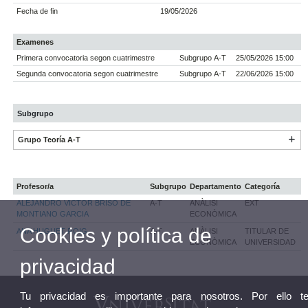
Fecha de fin
19/05/2026
Examenes
Primera convocatoria segon cuatrimestre
Subgrupo A-T
25/05/2026 15:00
Segunda convocatoria segon cuatrimestre
Subgrupo A-T
22/06/2026 15:00
Subgrupo
Grupo Teoría A-T
Profesor/a
Subgrupo
Departamento
Categoría
ALEJANDRO VICTOR BRISO DE
A-T
ANÀLISI
EXT
MONTIANO GARCIA
ECONÒMICA
Cookies y política de
ANA HUGUET ROIG
A-T
ANÀLISI
TITULAR DE
ECONÒMICA
UNIVERSIDAD
privacidad
Tu privacidad es importante para nosotros. Por ello t