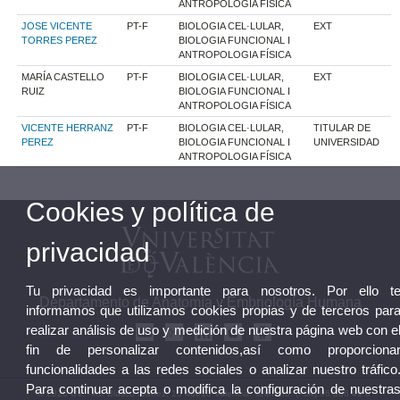
ANTROPOLOGIA FÍSICA
JOSE VICENTE
PT-F
BIOLOGIA CEL·LULAR,
EXT
TORRES PEREZ
BIOLOGIA FUNCIONAL I
ANTROPOLOGIA FÍSICA
MARÍA CASTELLO
PT-F
BIOLOGIA CEL·LULAR,
EXT
RUIZ
BIOLOGIA FUNCIONAL I
ANTROPOLOGIA FÍSICA
VICENTE HERRANZ
PT-F
BIOLOGIA CEL·LULAR,
TITULAR DE
PEREZ
BIOLOGIA FUNCIONAL I
UNIVERSIDAD
ANTROPOLOGIA FÍSICA
Cookies y política de
privacidad
Tu privacidad es importante para nosotros. Por ello t
Departamento de Anatomía y Embriología Humana
informamos que utilizamos cookies propias y de terceros par
realizar análisis de uso y medición de nuestra página web con e
fin de personalizar contenidos,así como proporciona
funcionalidades a las redes sociales o analizar nuestro tráfico
Para continuar acepta o modifica la configuración de nuestra
© 2026 UV. - Av. Blasco Ibáñez, 15 46010 Valencia. Teléfono: (+34) 96 386 49 6