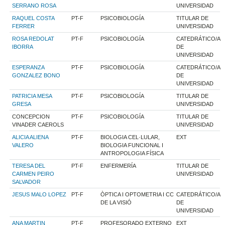
SERRANO ROSA
UNIVERSIDAD
RAQUEL COSTA
PT-F
PSICOBIOLOGÍA
TITULAR DE
FERRER
UNIVERSIDAD
ROSA REDOLAT
PT-F
PSICOBIOLOGÍA
CATEDRÁTICO/A
IBORRA
DE
UNIVERSIDAD
ESPERANZA
PT-F
PSICOBIOLOGÍA
CATEDRÁTICO/A
GONZALEZ BONO
DE
UNIVERSIDAD
PATRICIA MESA
PT-F
PSICOBIOLOGÍA
TITULAR DE
GRESA
UNIVERSIDAD
CONCEPCION
PT-F
PSICOBIOLOGÍA
TITULAR DE
VINADER CAEROLS
UNIVERSIDAD
ALICIA ALIENA
PT-F
BIOLOGIA CEL·LULAR,
EXT
VALERO
BIOLOGIA FUNCIONAL I
ANTROPOLOGIA FÍSICA
TERESA DEL
PT-F
ENFERMERÍA
TITULAR DE
CARMEN PEIRO
UNIVERSIDAD
SALVADOR
JESUS MALO LOPEZ
PT-F
ÒPTICA I OPTOMETRIA I CC
CATEDRÁTICO/A
DE LA VISIÓ
DE
UNIVERSIDAD
ANA MARTIN
PT-F
PROFESORADO EXTERNO
EXT