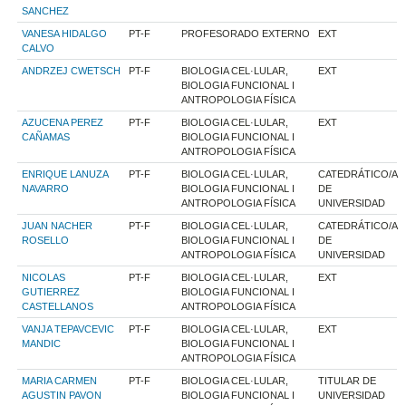
SANCHEZ
VANESA HIDALGO
PT-F
PROFESORADO EXTERNO
EXT
CALVO
ANDRZEJ CWETSCH
PT-F
BIOLOGIA CEL·LULAR,
EXT
BIOLOGIA FUNCIONAL I
ANTROPOLOGIA FÍSICA
AZUCENA PEREZ
PT-F
BIOLOGIA CEL·LULAR,
EXT
CAÑAMAS
BIOLOGIA FUNCIONAL I
ANTROPOLOGIA FÍSICA
ENRIQUE LANUZA
PT-F
BIOLOGIA CEL·LULAR,
CATEDRÁTICO/A
NAVARRO
BIOLOGIA FUNCIONAL I
DE
ANTROPOLOGIA FÍSICA
UNIVERSIDAD
JUAN NACHER
PT-F
BIOLOGIA CEL·LULAR,
CATEDRÁTICO/A
ROSELLO
BIOLOGIA FUNCIONAL I
DE
ANTROPOLOGIA FÍSICA
UNIVERSIDAD
NICOLAS
PT-F
BIOLOGIA CEL·LULAR,
EXT
GUTIERREZ
BIOLOGIA FUNCIONAL I
CASTELLANOS
ANTROPOLOGIA FÍSICA
VANJA TEPAVCEVIC
PT-F
BIOLOGIA CEL·LULAR,
EXT
MANDIC
BIOLOGIA FUNCIONAL I
ANTROPOLOGIA FÍSICA
MARIA CARMEN
PT-F
BIOLOGIA CEL·LULAR,
TITULAR DE
AGUSTIN PAVON
BIOLOGIA FUNCIONAL I
UNIVERSIDAD