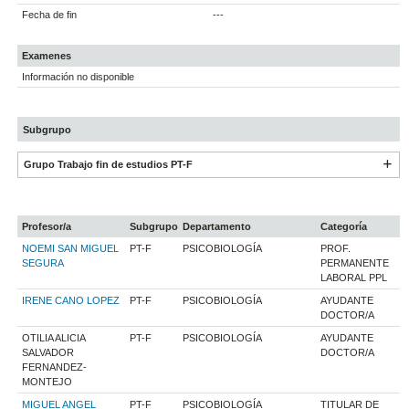
Fecha de fin
---
Examenes
Información no disponible
Subgrupo
Grupo Trabajo fin de estudios PT-F
Profesor/a
Subgrupo
Departamento
Categoría
NOEMI SAN MIGUEL
PT-F
PSICOBIOLOGÍA
PROF.
SEGURA
PERMANENTE
LABORAL PPL
IRENE CANO LOPEZ
PT-F
PSICOBIOLOGÍA
AYUDANTE
DOCTOR/A
OTILIA ALICIA
PT-F
PSICOBIOLOGÍA
AYUDANTE
SALVADOR
DOCTOR/A
FERNANDEZ-
MONTEJO
MIGUEL ANGEL
PT-F
PSICOBIOLOGÍA
TITULAR DE