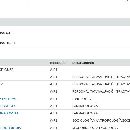
---
dios A-F1
dios DG-F1
Subgrupo
Departamento
DRIGUEZ
A-F1
A-F1
PERSONALITAT,AVALUACIÓ I TRACT
EZ
A-F1
PERSONALITAT,AVALUACIÓ I TRACT
A-F1
PERSONALITAT,AVALUACIÓ I TRACT
ETE LOPEZ
A-F1
FISIOLOGÍA
A ROMERO
A-F1
FARMACOLOGÍA
TANASOVSKA
A-F1
FARMACOLOGÍA
A-F1
SOCIOLOGÍA Y ANTROPOLOGÍA SOCI
Z RODRIGUEZ
A-F1
MICROBIOLOGÍA I ECOLOGÍA