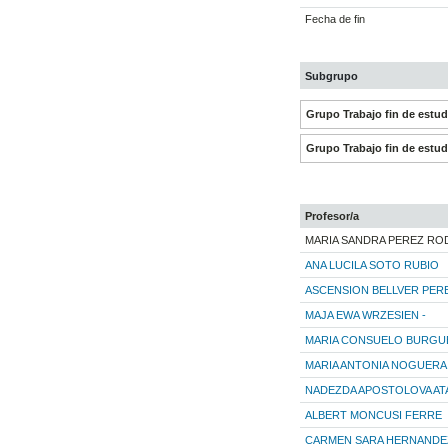
Fecha de fin
Subgrupo
Grupo Trabajo fin de estu
Grupo Trabajo fin de estu
Profesor/a
MARIA SANDRA PEREZ RO
ANA LUCILA SOTO RUBIO
ASCENSION BELLVER PER
MAJA EWA WRZESIEN -
MARIA CONSUELO BURGU
MARIA ANTONIA NOGUER
NADEZDA APOSTOLOVA A
ALBERT MONCUSI FERRE
CARMEN SARA HERNANDE