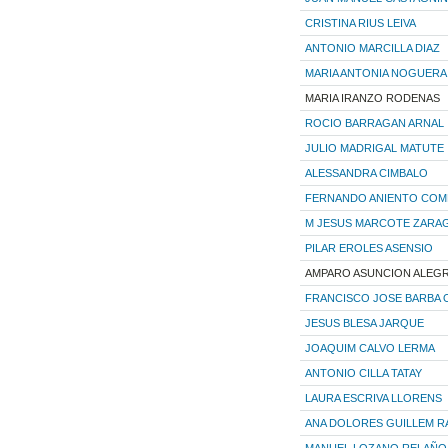
CRISTINA RIUS LEIVA
ANTONIO MARCILLA DIAZ
MARIA ANTONIA NOGUER
MARIA IRANZO RODENAS
ROCIO BARRAGAN ARNAL
JULIO MADRIGAL MATUTE
ALESSANDRA CIMBALO
FERNANDO ANIENTO COM
M JESUS MARCOTE ZARA
PILAR EROLES ASENSIO
AMPARO ASUNCION ALEGR
FRANCISCO JOSE BARBA 
JESUS BLESA JARQUE
JOAQUIM CALVO LERMA
ANTONIO CILLA TATAY
LAURA ESCRIVA LLORENS
ANA DOLORES GUILLEM 
MANUEL LOZANO RELAÑO