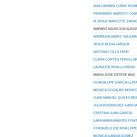
ANA CARMEN CUÑAT ROM
FERNANDO ANIENTO COM
M JESUS MARCOTE ZARA
AMPARO ASUNCION ALEGR
ANDREA ALVAREZ-SALA MA
JESUS BLESA JARQUE
ANTONIO CILLA TATAY
CLARA CORTES FENOLLA
LAURA ESCRIVA LLORENS
MARIA JOSE ESTEVE MAS
GUADALUPE GARCIA LLAT
MONICA GOZALBO MONF
JUAN MANUEL QUILES BE
JULIA RODRIGUEZ GARCI
CRISTINA JUAN GARCIA
LARA MARIA MANYES FON
CONSUELO ESCRIVA LOPE
MONICA GANDIA GOMEZ