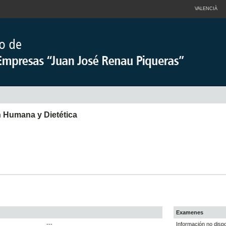
VALENCIÀ
n Humana y Dietética
Examenes
---
Información no dispo