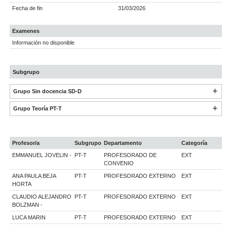
Fecha de fin
31/03/2026
Examenes
Información no disponible
Subgrupo
Grupo Sin docencia SD-D
Grupo Teoría PT-T
Profesor/a
Subgrupo
Departamento
Categoría
EMMANUEL JOVELIN -
PT-T
PROFESORADO DE
EXT
CONVENIO
ANA PAULA BEJA
PT-T
PROFESORADO EXTERNO
EXT
HORTA
CLAUDIO ALEJANDRO
PT-T
PROFESORADO EXTERNO
EXT
BOLZMAN -
LUCA MARIN
PT-T
PROFESORADO EXTERNO
EXT