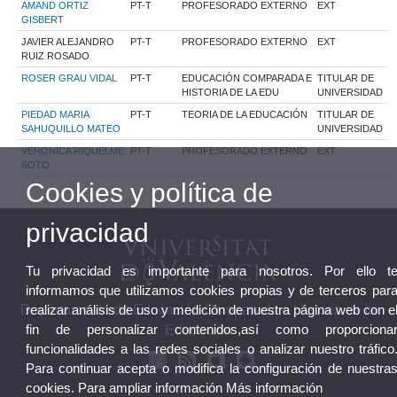
AMAND ORTIZ
PT-T
PROFESORADO EXTERNO
EXT
GISBERT
JAVIER ALEJANDRO
PT-T
PROFESORADO EXTERNO
EXT
RUIZ ROSADO
ROSER GRAU VIDAL
PT-T
EDUCACIÓN COMPARADA E
TITULAR DE
HISTORIA DE LA EDU
UNIVERSIDAD
PIEDAD MARIA
PT-T
TEORIA DE LA EDUCACIÓN
TITULAR DE
SAHUQUILLO MATEO
UNIVERSIDAD
VERONICA RIQUELME
PT-T
PROFESORADO EXTERNO
EXT
SOTO
Cookies y política de
privacidad
Tu privacidad es importante para nosotros. Por ello t
informamos que utilizamos cookies propias y de terceros par
Departamento de Educación Comparada e Historia de la
realizar análisis de uso y medición de nuestra página web con e
fin de personalizar contenidos,así como proporciona
Educación
funcionalidades a las redes sociales o analizar nuestro tráfico
Para continuar acepta o modifica la configuración de nuestra
cookies. Para ampliar información
Más información