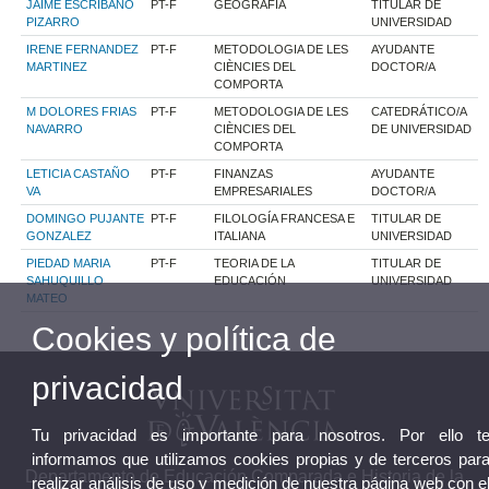
JAIME ESCRIBANO
PT-F
GEOGRAFÍA
TITULAR DE
PIZARRO
UNIVERSIDAD
IRENE FERNANDEZ
PT-F
METODOLOGIA DE LES
AYUDANTE
MARTINEZ
CIÈNCIES DEL
DOCTOR/A
COMPORTA
M DOLORES FRIAS
PT-F
METODOLOGIA DE LES
CATEDRÁTICO/A
NAVARRO
CIÈNCIES DEL
DE UNIVERSIDAD
COMPORTA
LETICIA CASTAÑO
PT-F
FINANZAS
AYUDANTE
VA
EMPRESARIALES
DOCTOR/A
DOMINGO PUJANTE
PT-F
FILOLOGÍA FRANCESA E
TITULAR DE
GONZALEZ
ITALIANA
UNIVERSIDAD
PIEDAD MARIA
PT-F
TEORIA DE LA
TITULAR DE
SAHUQUILLO
EDUCACIÓN
UNIVERSIDAD
MATEO
Cookies y política de
privacidad
Tu privacidad es importante para nosotros. Por ello t
informamos que utilizamos cookies propias y de terceros par
Departamento de Educación Comparada e Historia de la
realizar análisis de uso y medición de nuestra página web con e