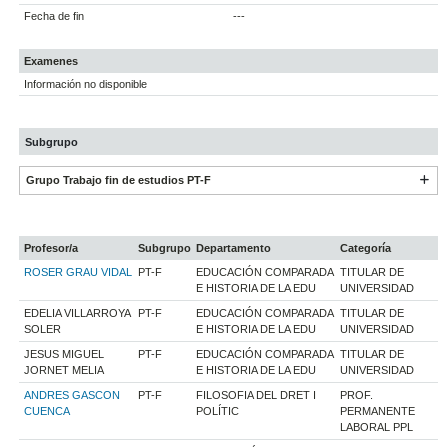
Fecha de fin
---
Examenes
Información no disponible
Subgrupo
Grupo Trabajo fin de estudios PT-F
Profesor/a
Subgrupo
Departamento
Categoría
ROSER GRAU VIDAL
PT-F
EDUCACIÓN COMPARADA
TITULAR DE
E HISTORIA DE LA EDU
UNIVERSIDAD
EDELIA VILLARROYA
PT-F
EDUCACIÓN COMPARADA
TITULAR DE
SOLER
E HISTORIA DE LA EDU
UNIVERSIDAD
JESUS MIGUEL
PT-F
EDUCACIÓN COMPARADA
TITULAR DE
JORNET MELIA
E HISTORIA DE LA EDU
UNIVERSIDAD
ANDRES GASCON
PT-F
FILOSOFIA DEL DRET I
PROF.
CUENCA
POLÍTIC
PERMANENTE
LABORAL PPL