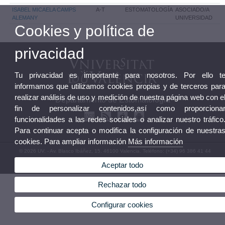
ISABEL MICAELA CAMPS
A-T
ESTOMATOLOGÍA
ASOCIADO/A
ALEMANY
UNIVERSIDAD
Cookies y política de
privacidad
Tu privacidad es importante para nosotros. Por ello t
informamos que utilizamos cookies propias y de terceros par
realizar análisis de uso y medición de nuestra página web con e
Departamento de Estomatología
fin de personalizar contenidos,así como proporciona
funcionalidades a las redes sociales o analizar nuestro tráfico
Para continuar acepta o modifica la configuración de nuestra
cookies. Para ampliar información
Más información
© 2026 UV. - Av. Blasco Ibáñez, 15. 46100 Valencia. Teléfono: (+34) 96 386 41 44
Aviso legal
|
Accesibilidad
|
Política privacidad
|
Cookies
|
Transparencia
|
Buzón
Aceptar todo
Departamento
Rechazar todo
Configurar cookies