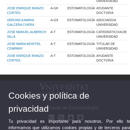
UNIVERSIDAD
JOSE ENRIQUE IRANZO
A-G8
ESTOMATOLOGÍA
AYUDANTE
CORTES
DOCTOR/A
VERONICA MARIA
A-G9
ESTOMATOLOGÍA
ASOCIADO/A
GALCERA CIVERA
UNIVERSIDAD
JOSE MANUEL ALMERICH
A-T
ESTOMATOLOGÍA
CATEDRÁTICO/A DE
SILLA
UNIVERSIDAD
JOSE MARIA MONTIEL
A-T
ESTOMATOLOGÍA
TITULAR DE
COMPANY
UNIVERSIDAD
JOSE ENRIQUE IRANZO
A-T
ESTOMATOLOGÍA
AYUDANTE
CORTES
DOCTOR/A
Cookies y política de
privacidad
Departamento de Estomatología
Tu privacidad es importante para nosotros. Por ello t
informamos que utilizamos cookies propias y de terceros par