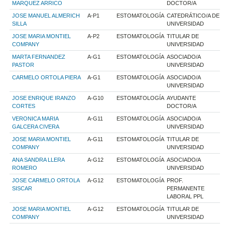
MARQUEZ ARRICO
DOCTOR/A
JOSE MANUEL ALMERICH
A-P1
ESTOMATOLOGÍA
CATEDRÁTICO/A DE
SILLA
UNIVERSIDAD
JOSE MARIA MONTIEL
A-P2
ESTOMATOLOGÍA
TITULAR DE
COMPANY
UNIVERSIDAD
MARTA FERNANDEZ
A-G1
ESTOMATOLOGÍA
ASOCIADO/A
PASTOR
UNIVERSIDAD
CARMELO ORTOLA PIERA
A-G1
ESTOMATOLOGÍA
ASOCIADO/A
UNIVERSIDAD
JOSE ENRIQUE IRANZO
A-G10
ESTOMATOLOGÍA
AYUDANTE
CORTES
DOCTOR/A
VERONICA MARIA
A-G11
ESTOMATOLOGÍA
ASOCIADO/A
GALCERA CIVERA
UNIVERSIDAD
JOSE MARIA MONTIEL
A-G11
ESTOMATOLOGÍA
TITULAR DE
COMPANY
UNIVERSIDAD
ANA SANDRA LLERA
A-G12
ESTOMATOLOGÍA
ASOCIADO/A
ROMERO
UNIVERSIDAD
JOSE CARMELO ORTOLA
A-G12
ESTOMATOLOGÍA
PROF.
SISCAR
PERMANENTE
LABORAL PPL
JOSE MARIA MONTIEL
A-G12
ESTOMATOLOGÍA
TITULAR DE
COMPANY
UNIVERSIDAD