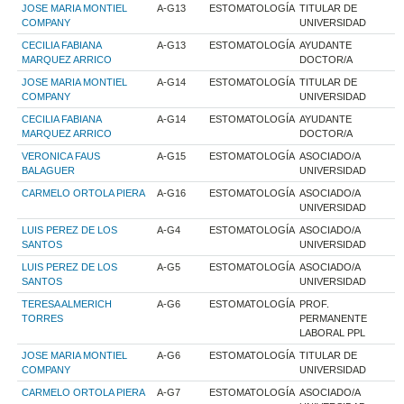
JOSE MARIA MONTIEL
A-G13
ESTOMATOLOGÍA
TITULAR DE
COMPANY
UNIVERSIDAD
CECILIA FABIANA
A-G13
ESTOMATOLOGÍA
AYUDANTE
MARQUEZ ARRICO
DOCTOR/A
JOSE MARIA MONTIEL
A-G14
ESTOMATOLOGÍA
TITULAR DE
COMPANY
UNIVERSIDAD
CECILIA FABIANA
A-G14
ESTOMATOLOGÍA
AYUDANTE
MARQUEZ ARRICO
DOCTOR/A
VERONICA FAUS
A-G15
ESTOMATOLOGÍA
ASOCIADO/A
BALAGUER
UNIVERSIDAD
CARMELO ORTOLA PIERA
A-G16
ESTOMATOLOGÍA
ASOCIADO/A
UNIVERSIDAD
LUIS PEREZ DE LOS
A-G4
ESTOMATOLOGÍA
ASOCIADO/A
SANTOS
UNIVERSIDAD
LUIS PEREZ DE LOS
A-G5
ESTOMATOLOGÍA
ASOCIADO/A
SANTOS
UNIVERSIDAD
TERESA ALMERICH
A-G6
ESTOMATOLOGÍA
PROF.
TORRES
PERMANENTE
LABORAL PPL
JOSE MARIA MONTIEL
A-G6
ESTOMATOLOGÍA
TITULAR DE
COMPANY
UNIVERSIDAD
CARMELO ORTOLA PIERA
A-G7
ESTOMATOLOGÍA
ASOCIADO/A