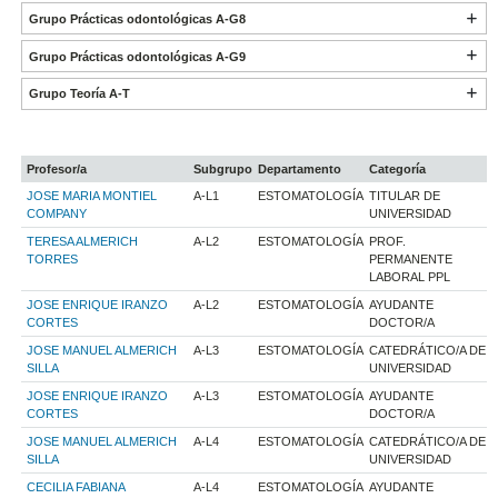
Grupo Prácticas odontológicas A-G8
Grupo Prácticas odontológicas A-G9
Grupo Teoría A-T
Profesor/a
Subgrupo
Departamento
Categoría
JOSE MARIA MONTIEL
A-L1
ESTOMATOLOGÍA
TITULAR DE
COMPANY
UNIVERSIDAD
TERESA ALMERICH
A-L2
ESTOMATOLOGÍA
PROF.
TORRES
PERMANENTE
LABORAL PPL
JOSE ENRIQUE IRANZO
A-L2
ESTOMATOLOGÍA
AYUDANTE
CORTES
DOCTOR/A
JOSE MANUEL ALMERICH
A-L3
ESTOMATOLOGÍA
CATEDRÁTICO/A DE
SILLA
UNIVERSIDAD
JOSE ENRIQUE IRANZO
A-L3
ESTOMATOLOGÍA
AYUDANTE
CORTES
DOCTOR/A
JOSE MANUEL ALMERICH
A-L4
ESTOMATOLOGÍA
CATEDRÁTICO/A DE
SILLA
UNIVERSIDAD
CECILIA FABIANA
A-L4
ESTOMATOLOGÍA
AYUDANTE