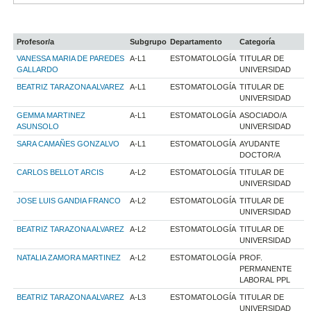
Profesor/a
Subgrupo
Departamento
Categoría
VANESSA MARIA DE PAREDES
A-L1
ESTOMATOLOGÍA
TITULAR DE
GALLARDO
UNIVERSIDAD
BEATRIZ TARAZONA ALVAREZ
A-L1
ESTOMATOLOGÍA
TITULAR DE
UNIVERSIDAD
GEMMA MARTINEZ
A-L1
ESTOMATOLOGÍA
ASOCIADO/A
ASUNSOLO
UNIVERSIDAD
SARA CAMAÑES GONZALVO
A-L1
ESTOMATOLOGÍA
AYUDANTE
DOCTOR/A
CARLOS BELLOT ARCIS
A-L2
ESTOMATOLOGÍA
TITULAR DE
UNIVERSIDAD
JOSE LUIS GANDIA FRANCO
A-L2
ESTOMATOLOGÍA
TITULAR DE
UNIVERSIDAD
BEATRIZ TARAZONA ALVAREZ
A-L2
ESTOMATOLOGÍA
TITULAR DE
UNIVERSIDAD
NATALIA ZAMORA MARTINEZ
A-L2
ESTOMATOLOGÍA
PROF.
PERMANENTE
LABORAL PPL
BEATRIZ TARAZONA ALVAREZ
A-L3
ESTOMATOLOGÍA
TITULAR DE
UNIVERSIDAD