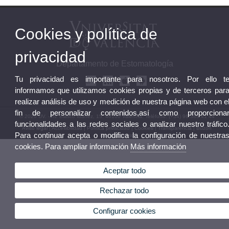
Cookies y política de
privacidad
Departamento de Estomatología
Tu privacidad es importante para nosotros. Por ello t
informamos que utilizamos cookies propias y de terceros par
realizar análisis de uso y medición de nuestra página web con e
fin de personalizar contenidos,así como proporciona
© 2026 UV. - Av. Blasco Ibáñez, 15. 46100 Valencia. Teléfono: (+34) 96 386 41 44
funcionalidades a las redes sociales o analizar nuestro tráfico
Aviso legal
|
Accesibilidad
|
Política privacidad
|
Cookies
|
Transparencia
|
Buzón
Para continuar acepta o modifica la configuración de nuestra
Departamento
cookies. Para ampliar información
Más información
Aceptar todo
Rechazar todo
Configurar cookies