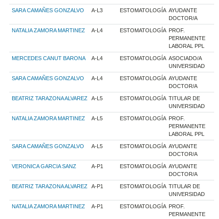
SARA CAMAÑES GONZALVO
A-L3
ESTOMATOLOGÍA
AYUDANTE
DOCTOR/A
NATALIA ZAMORA MARTINEZ
A-L4
ESTOMATOLOGÍA
PROF.
PERMANENTE
LABORAL PPL
MERCEDES CANUT BARONA
A-L4
ESTOMATOLOGÍA
ASOCIADO/A
UNIVERSIDAD
SARA CAMAÑES GONZALVO
A-L4
ESTOMATOLOGÍA
AYUDANTE
DOCTOR/A
BEATRIZ TARAZONA ALVAREZ
A-L5
ESTOMATOLOGÍA
TITULAR DE
UNIVERSIDAD
NATALIA ZAMORA MARTINEZ
A-L5
ESTOMATOLOGÍA
PROF.
PERMANENTE
LABORAL PPL
SARA CAMAÑES GONZALVO
A-L5
ESTOMATOLOGÍA
AYUDANTE
DOCTOR/A
VERONICA GARCIA SANZ
A-P1
ESTOMATOLOGÍA
AYUDANTE
DOCTOR/A
BEATRIZ TARAZONA ALVAREZ
A-P1
ESTOMATOLOGÍA
TITULAR DE
UNIVERSIDAD
NATALIA ZAMORA MARTINEZ
A-P1
ESTOMATOLOGÍA
PROF.
PERMANENTE