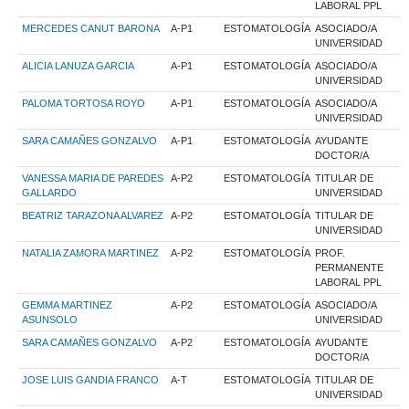
LABORAL PPL
MERCEDES CANUT BARONA
A-P1
ESTOMATOLOGÍA
ASOCIADO/A
UNIVERSIDAD
ALICIA LANUZA GARCIA
A-P1
ESTOMATOLOGÍA
ASOCIADO/A
UNIVERSIDAD
PALOMA TORTOSA ROYO
A-P1
ESTOMATOLOGÍA
ASOCIADO/A
UNIVERSIDAD
SARA CAMAÑES GONZALVO
A-P1
ESTOMATOLOGÍA
AYUDANTE
DOCTOR/A
VANESSA MARIA DE PAREDES
A-P2
ESTOMATOLOGÍA
TITULAR DE
GALLARDO
UNIVERSIDAD
BEATRIZ TARAZONA ALVAREZ
A-P2
ESTOMATOLOGÍA
TITULAR DE
UNIVERSIDAD
NATALIA ZAMORA MARTINEZ
A-P2
ESTOMATOLOGÍA
PROF.
PERMANENTE
LABORAL PPL
GEMMA MARTINEZ
A-P2
ESTOMATOLOGÍA
ASOCIADO/A
ASUNSOLO
UNIVERSIDAD
SARA CAMAÑES GONZALVO
A-P2
ESTOMATOLOGÍA
AYUDANTE
DOCTOR/A
JOSE LUIS GANDIA FRANCO
A-T
ESTOMATOLOGÍA
TITULAR DE
UNIVERSIDAD