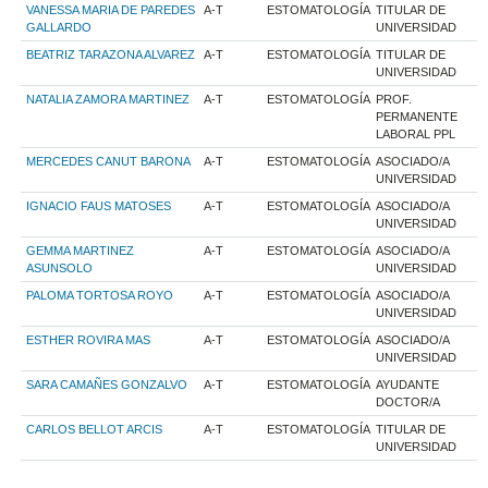
VANESSA MARIA DE PAREDES
A-T
ESTOMATOLOGÍA
TITULAR DE
GALLARDO
UNIVERSIDAD
BEATRIZ TARAZONA ALVAREZ
A-T
ESTOMATOLOGÍA
TITULAR DE
UNIVERSIDAD
NATALIA ZAMORA MARTINEZ
A-T
ESTOMATOLOGÍA
PROF.
PERMANENTE
LABORAL PPL
MERCEDES CANUT BARONA
A-T
ESTOMATOLOGÍA
ASOCIADO/A
UNIVERSIDAD
IGNACIO FAUS MATOSES
A-T
ESTOMATOLOGÍA
ASOCIADO/A
UNIVERSIDAD
GEMMA MARTINEZ
A-T
ESTOMATOLOGÍA
ASOCIADO/A
ASUNSOLO
UNIVERSIDAD
PALOMA TORTOSA ROYO
A-T
ESTOMATOLOGÍA
ASOCIADO/A
UNIVERSIDAD
ESTHER ROVIRA MAS
A-T
ESTOMATOLOGÍA
ASOCIADO/A
UNIVERSIDAD
SARA CAMAÑES GONZALVO
A-T
ESTOMATOLOGÍA
AYUDANTE
DOCTOR/A
CARLOS BELLOT ARCIS
A-T
ESTOMATOLOGÍA
TITULAR DE
UNIVERSIDAD