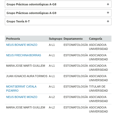
Grupo Prácticas odontológicas A-G8
Grupo Prácticas odontológicas A-G9
Grupo Teoría A-T
Profesor/a
Subgrupo
Departamento
Categoría
NEUS BONAFE MONZO
A-L1
ESTOMATOLOGÍA
ASOCIADO/A
UNIVERSIDAD
NEUS FRECHINA BORRAS
A-L1
ESTOMATOLOGÍA
ASOCIADO/A
UNIVERSIDAD
MARIA JOSE MARTI GUILLEM
A-L1
ESTOMATOLOGÍA
ASOCIADO/A
UNIVERSIDAD
JUAN IGNACIO AURA TORMOS
A-L1
ESTOMATOLOGÍA
ASOCIADO/A
UNIVERSIDAD
MONTSERRAT CATALA
A-L1
ESTOMATOLOGÍA
TITULAR DE
PIZARRO
UNIVERSIDAD
NEUS BONAFE MONZO
A-L2
ESTOMATOLOGÍA
ASOCIADO/A
UNIVERSIDAD
MARIA JOSE MARTI GUILLEM
A-L2
ESTOMATOLOGÍA
ASOCIADO/A
UNIVERSIDAD