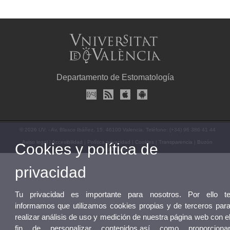
Departamento de Estomatología
© 2026 UV. - Av. Blasco Ibáñez, 15. 46100 Valencia. Teléfono: (+34) 96 386 41 44
Aviso legal
|
Accesibilidad
|
Política privacidad
|
Cookies
|
Transparencia
|
Buzón
Cookies y política de
Departamento
privacidad
Tu privacidad es importante para nosotros. Por ello t
informamos que utilizamos cookies propias y de terceros par
realizar análisis de uso y medición de nuestra página web con e
fin de personalizar contenidos,así como proporciona