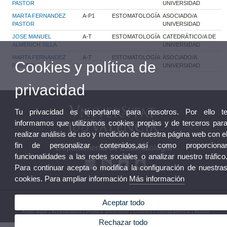
PASTOR
UNIVERSIDAD
MARTA FERNANDEZ
A-P1
ESTOMATOLOGÍA
ASOCIADO/A
PASTOR
UNIVERSIDAD
JOSE MANUEL
A-T
ESTOMATOLOGÍA
CATEDRÁTICO/A DE
ALMERICH SILLA
UNIVERSIDAD
MARTA FERNANDEZ
A-T
ESTOMATOLOGÍA
ASOCIADO/A
Cookies y política de
PASTOR
UNIVERSIDAD
privacidad
Tu privacidad es importante para nosotros. Por ello t
informamos que utilizamos cookies propias y de terceros par
realizar análisis de uso y medición de nuestra página web con e
fin de personalizar contenidos,así como proporciona
Departamento de Estomatología
funcionalidades a las redes sociales o analizar nuestro tráfico
Para continuar acepta o modifica la configuración de nuestra
cookies. Para ampliar información
Más información
© 2026 UV. - Av. Blasco Ibáñez, 15. 46100 Valencia. Teléfono: (+34) 96 386 41 44
Aceptar todo
Aviso legal
|
Accesibilidad
|
Política privacidad
|
Cookies
|
Transparencia
|
Buzón
Departamento
Rechazar todo