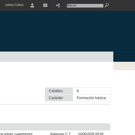
DIRECTORIO
USER
Créditos
6
Carácter
formación básica
a primer cuatrimestre
Subgrupo C-T
10/06/2026 09:00