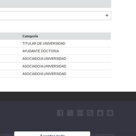
Categoría
TITULAR DE UNIVERSIDAD
AYUDANTE DOCTOR/A
ASOCIADO/A UNIVERSIDAD
ASOCIADO/A UNIVERSIDAD
ASOCIADO/A UNIVERSIDAD
ccesibilidad
|
Política privacidad
|
Cookies
|
Transparencia
|
Buzón Departamento