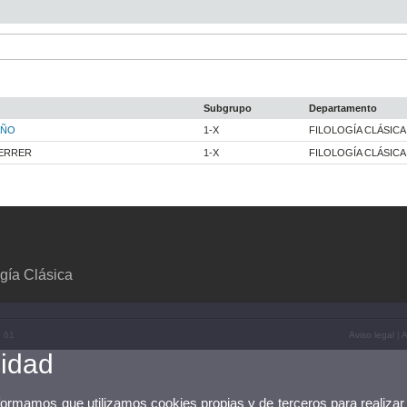
Subgrupo
Departamento
AÑO
1-X
FILOLOGÍA CLÁSICA
ERRER
1-X
FILOLOGÍA CLÁSICA
gía Clásica
8 61
Aviso legal
|
A
cidad
nformamos que utilizamos cookies propias y de terceros para realizar