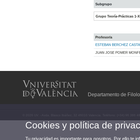
Subgrupo
Grupo Teoría-Prácticas 1-X
Profesor/a
ESTEBAN BERCHEZ CAST
JUAN JOSE POMER MONF
Departamento de Filolo
© 2026 UV. - Avda. Blasco Ibáñez, 32 46010 Valencia. Teléfono: (+34) 96 386 4
Cookies y política de priva
Tu privacidad es importante para nosotros. Por ello te i