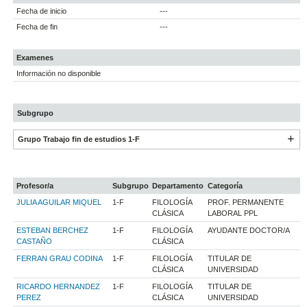
Fecha de inicio
---
Fecha de fin
---
Examenes
Información no disponible
Subgrupo
Grupo Trabajo fin de estudios 1-F
Profesor/a
Subgrupo
Departamento
Categoría
JULIA AGUILAR MIQUEL
1-F
FILOLOGÍA
PROF. PERMANENTE
CLÁSICA
LABORAL PPL
ESTEBAN BERCHEZ
1-F
FILOLOGÍA
AYUDANTE DOCTOR/A
CASTAÑO
CLÁSICA
FERRAN GRAU CODINA
1-F
FILOLOGÍA
TITULAR DE
CLÁSICA
UNIVERSIDAD
RICARDO HERNANDEZ
1-F
FILOLOGÍA
TITULAR DE
PEREZ
CLÁSICA
UNIVERSIDAD