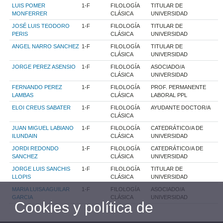
LUIS POMER
1-F
FILOLOGÍA
TITULAR DE
MONFERRER
CLÁSICA
UNIVERSIDAD
JOSÉ LUIS TEODORO
1-F
FILOLOGÍA
TITULAR DE
PERIS
CLÁSICA
UNIVERSIDAD
ANGEL NARRO SANCHEZ
1-F
FILOLOGÍA
TITULAR DE
CLÁSICA
UNIVERSIDAD
JORGE PEREZ ASENSIO
1-F
FILOLOGÍA
ASOCIADO/A
CLÁSICA
UNIVERSIDAD
FERNANDO PEREZ
1-F
FILOLOGÍA
PROF. PERMANENTE
LAMBAS
CLÁSICA
LABORAL PPL
ELOI CREUS SABATER
1-F
FILOLOGÍA
AYUDANTE DOCTOR/A
CLÁSICA
JUAN MIGUEL LABIANO
1-F
FILOLOGÍA
CATEDRÁTICO/A DE
ILUNDAIN
CLÁSICA
UNIVERSIDAD
JORDI REDONDO
1-F
FILOLOGÍA
CATEDRÁTICO/A DE
SANCHEZ
CLÁSICA
UNIVERSIDAD
JORGE LUIS SANCHIS
1-F
FILOLOGÍA
TITULAR DE
LLOPIS
CLÁSICA
UNIVERSIDAD
MARIA LUISA AGUILAR
1-F
FILOLOGÍA
ASOCIADO/A
GARCIA
CLÁSICA
UNIVERSIDAD
Cookies y política de