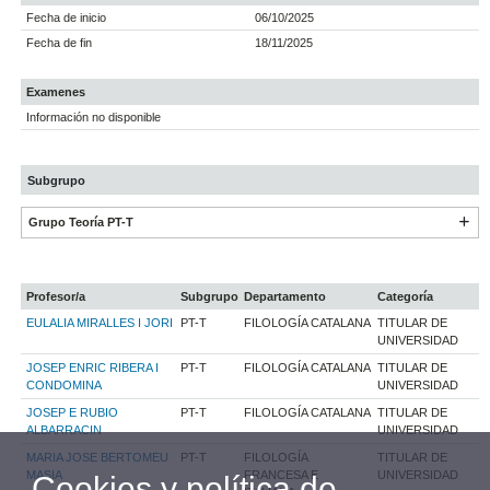
Fecha de inicio
06/10/2025
Fecha de fin
18/11/2025
Examenes
Información no disponible
Subgrupo
Grupo Teoría PT-T
Profesor/a
Subgrupo
Departamento
Categoría
EULALIA MIRALLES I JORI
PT-T
FILOLOGÍA CATALANA
TITULAR DE
UNIVERSIDAD
JOSEP ENRIC RIBERA I
PT-T
FILOLOGÍA CATALANA
TITULAR DE
CONDOMINA
UNIVERSIDAD
JOSEP E RUBIO
PT-T
FILOLOGÍA CATALANA
TITULAR DE
ALBARRACIN
UNIVERSIDAD
MARIA JOSE BERTOMEU
PT-T
FILOLOGÍA
TITULAR DE
MASIA
FRANCESA E
UNIVERSIDAD
Cookies y política de