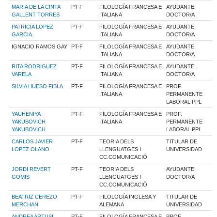
MARIA DE LA CINTA
PT-F
FILOLOGÍA FRANCESA E
AYUDANTE
GALLENT TORRES
ITALIANA
DOCTOR/A
PATRICIA LOPEZ
PT-F
FILOLOGÍA FRANCESA E
AYUDANTE
GARCIA
ITALIANA
DOCTOR/A
IGNACIO RAMOS GAY
PT-F
FILOLOGÍA FRANCESA E
AYUDANTE
ITALIANA
DOCTOR/A
RITA RODRIGUEZ
PT-F
FILOLOGÍA FRANCESA E
AYUDANTE
VARELA
ITALIANA
DOCTOR/A
SILVIA HUESO FIBLA
PT-F
FILOLOGÍA FRANCESA E
PROF.
ITALIANA
PERMANENTE
LABORAL PPL
YAUHENIYA
PT-F
FILOLOGÍA FRANCESA E
PROF.
YAKUBOVICH
ITALIANA
PERMANENTE
YAKUBOVICH
LABORAL PPL
CARLOS JAVIER
PT-F
TEORIA DELS
TITULAR DE
LOPEZ OLANO
LLENGUATGES I
UNIVERSIDAD
CC.COMUNICACIÓ
JORDI REVERT
PT-F
TEORIA DELS
AYUDANTE
GOMIS
LLENGUATGES I
DOCTOR/A
CC.COMUNICACIÓ
BEATRIZ CEREZO
PT-F
FILOLOGÍA INGLESA Y
TITULAR DE
MERCHAN
ALEMANA
UNIVERSIDAD
ANDREA ARTUSI
PT-F
FILOLOGÍA FRANCESA E
PROF.