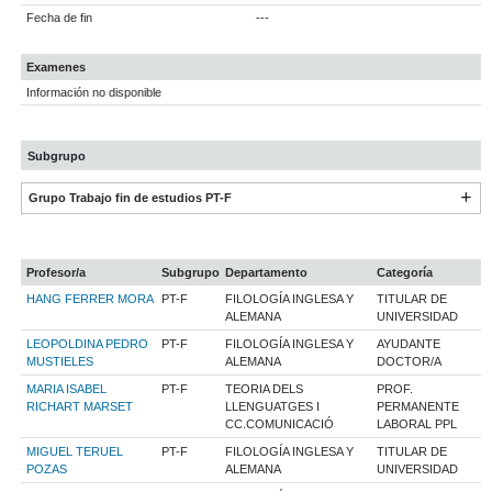
Fecha de fin
---
Examenes
Información no disponible
Subgrupo
Grupo Trabajo fin de estudios PT-F
Profesor/a
Subgrupo
Departamento
Categoría
HANG FERRER MORA
PT-F
FILOLOGÍA INGLESA Y
TITULAR DE
ALEMANA
UNIVERSIDAD
LEOPOLDINA PEDRO
PT-F
FILOLOGÍA INGLESA Y
AYUDANTE
MUSTIELES
ALEMANA
DOCTOR/A
MARIA ISABEL
PT-F
TEORIA DELS
PROF.
RICHART MARSET
LLENGUATGES I
PERMANENTE
CC.COMUNICACIÓ
LABORAL PPL
MIGUEL TERUEL
PT-F
FILOLOGÍA INGLESA Y
TITULAR DE
POZAS
ALEMANA
UNIVERSIDAD