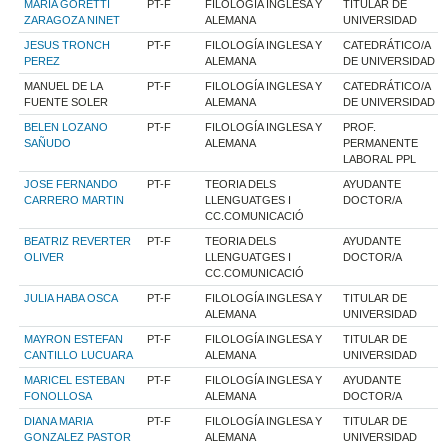
MARIA GORETTI
PT-F
FILOLOGÍA INGLESA Y
TITULAR DE
ZARAGOZA NINET
ALEMANA
UNIVERSIDAD
JESUS TRONCH
PT-F
FILOLOGÍA INGLESA Y
CATEDRÁTICO/A
PEREZ
ALEMANA
DE UNIVERSIDAD
MANUEL DE LA
PT-F
FILOLOGÍA INGLESA Y
CATEDRÁTICO/A
FUENTE SOLER
ALEMANA
DE UNIVERSIDAD
BELEN LOZANO
PT-F
FILOLOGÍA INGLESA Y
PROF.
SAÑUDO
ALEMANA
PERMANENTE
LABORAL PPL
JOSE FERNANDO
PT-F
TEORIA DELS
AYUDANTE
CARRERO MARTIN
LLENGUATGES I
DOCTOR/A
CC.COMUNICACIÓ
BEATRIZ REVERTER
PT-F
TEORIA DELS
AYUDANTE
OLIVER
LLENGUATGES I
DOCTOR/A
CC.COMUNICACIÓ
JULIA HABA OSCA
PT-F
FILOLOGÍA INGLESA Y
TITULAR DE
ALEMANA
UNIVERSIDAD
MAYRON ESTEFAN
PT-F
FILOLOGÍA INGLESA Y
TITULAR DE
CANTILLO LUCUARA
ALEMANA
UNIVERSIDAD
MARICEL ESTEBAN
PT-F
FILOLOGÍA INGLESA Y
AYUDANTE
FONOLLOSA
ALEMANA
DOCTOR/A
DIANA MARIA
PT-F
FILOLOGÍA INGLESA Y
TITULAR DE
GONZALEZ PASTOR
ALEMANA
UNIVERSIDAD