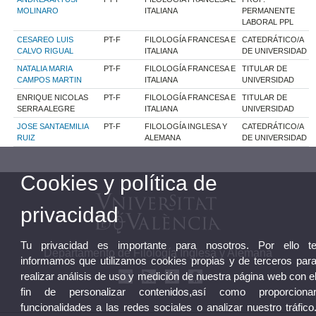
MOLINARO
ITALIANA
PERMANENTE
LABORAL PPL
CESAREO LUIS
PT-F
FILOLOGÍA FRANCESA E
CATEDRÁTICO/A
CALVO RIGUAL
ITALIANA
DE UNIVERSIDAD
NATALIA MARIA
PT-F
FILOLOGÍA FRANCESA E
TITULAR DE
CAMPOS MARTIN
ITALIANA
UNIVERSIDAD
ENRIQUE NICOLAS
PT-F
FILOLOGÍA FRANCESA E
TITULAR DE
SERRA ALEGRE
ITALIANA
UNIVERSIDAD
JOSE SANTAEMILIA
PT-F
FILOLOGÍA INGLESA Y
CATEDRÁTICO/A
RUIZ
ALEMANA
DE UNIVERSIDAD
Cookies y política de
privacidad
Tu privacidad es importante para nosotros. Por ello t
Departamento de Filología Inglesa y Alemana
informamos que utilizamos cookies propias y de terceros par
realizar análisis de uso y medición de nuestra página web con e
fin de personalizar contenidos,así como proporciona
funcionalidades a las redes sociales o analizar nuestro tráfico