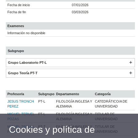
Fecha de inicio
07/01/2026
Fecha de fin
03/03/2026
Examenes
Información no disponible
Subgrupo
Grupo Laboratorio PT-L
Grupo Teoría PT-T
Profesor/a
Subgrupo
Departamento
Categoría
JESUS TRONCH
PT-L
FILOLOGÍA INGLESA Y
CATEDRÁTICO/A DE
PEREZ
ALEMANA
UNIVERSIDAD
MIGUEL TERUEL
PT-L
FILOLOGÍA INGLESA Y
TITULAR DE
POZAS
ALEMANA
UNIVERSIDAD
Cookies y política de
MIGUEL TERUEL
PT-T
FILOLOGÍA INGLESA Y
TITULAR DE
POZAS
ALEMANA
UNIVERSIDAD