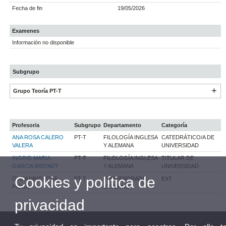
Fecha de fin
19/05/2026
Examenes
Información no disponible
Subgrupo
Grupo Teoría PT-T
Profesor/a
Subgrupo
Departamento
Categoría
ANA ROSA CALERO
PT-T
FILOLOGÍA INGLESA
CATEDRÁTICO/A DE
VALERA
Y ALEMANA
UNIVERSIDAD
INGRID MARIA
PT-T
FILOLOGÍA INGLESA
TITULAR DE
GARCIA WISTADT
Y ALEMANA
UNIVERSIDAD
Cookies y política de
OLGA HINOJOSA
PT-T
PROFESORADO
EXT
PICON
EXTERNO
privacidad