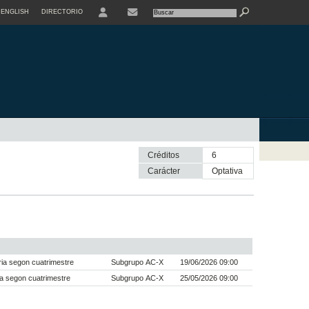
ENGLISH
DIRECTORIO
USER
Créditos
6
Carácter
optativa
ia segon cuatrimestre
Subgrupo AC-X
19/06/2026 09:00
a segon cuatrimestre
Subgrupo AC-X
25/05/2026 09:00