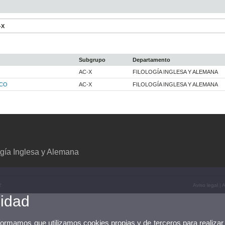
-X
Subgrupo
Departamento
AC-X
FILOLOGÍA INGLESA Y ALEMANA
SCO
AC-X
FILOLOGÍA INGLESA Y ALEMANA
gía Inglesa y Alemana
2
Aviso legal
|
A
cidad
nformamos que utilizamos cookies propias y de terceros para realizar