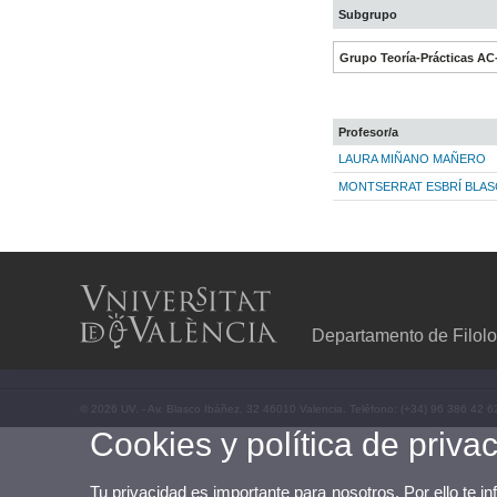
Subgrupo
Grupo Teoría-Prácticas AC
Profesor/a
LAURA MIÑANO MAÑERO
MONTSERRAT ESBRÍ BLA
Departamento de Filolo
© 2026 UV. - Av. Blasco Ibáñez, 32 46010 Valencia. Teléfono: (+34) 96 386 42 6
Cookies y política de priva
Tu privacidad es importante para nosotros. Por ello te i