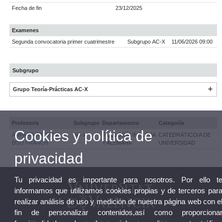
Fecha de fin
23/12/2025
Examenes
Segunda convocatoria primer cuatrimestre
Subgrupo AC-X
11/06/2026 09:00
Subgrupo
Grupo Teoría-Prácticas AC-X
Profesor/a
Subgrupo
Departamento
Categoría
Cookies y política de
AMPARO PATRICIA
AC-X
FILOLOGÍA INGLESA
CATEDRÁTICO/A DE
BOU FRANCH
Y ALEMANA
UNIVERSIDAD
privacidad
Tu privacidad es importante para nosotros. Por ello t
informamos que utilizamos cookies propias y de terceros par
realizar análisis de uso y medición de nuestra página web con e
fin de personalizar contenidos,así como proporciona