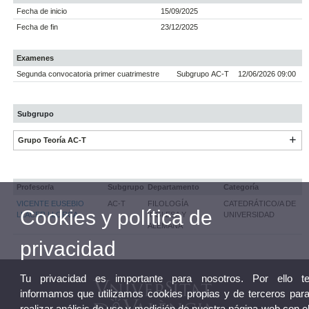
Fecha de inicio
15/09/2025
Fecha de fin
23/12/2025
Examenes
Segunda convocatoria primer cuatrimestre
Subgrupo AC-T
12/06/2026 09:00
Subgrupo
Grupo Teoría AC-T
Profesor/a
Subgrupo
Departamento
Categoría
VICENTE EUSEBIO
AC-T
FILOLOGÍA
CATEDRÁTICO/A DE
Cookies y política de
LLACER LLORCA
INGLESA Y
UNIVERSIDAD
ALEMANA
privacidad
Tu privacidad es importante para nosotros. Por ello t
informamos que utilizamos cookies propias y de terceros par
realizar análisis de uso y medición de nuestra página web con e