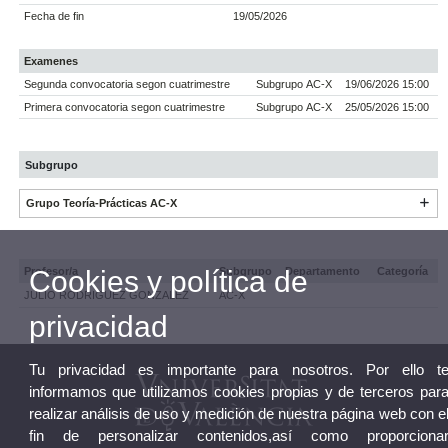
Fecha de fin
19/05/2026
Examenes
Segunda convocatoria segon cuatrimestre
Subgrupo AC-X
19/06/2026 15:00
Primera convocatoria segon cuatrimestre
Subgrupo AC-X
25/05/2026 15:00
Subgrupo
Grupo Teoría-Prácticas AC-X
Cookies y política de
Profesor/a
Subgrupo
Departamento
Categoría
JULIO RODRIGUEZ GONZALEZ
AC-X
privacidad
Tu privacidad es importante para nosotros. Por ello t
informamos que utilizamos cookies propias y de terceros par
realizar análisis de uso y medición de nuestra página web con e
fin de personalizar contenidos,así como proporciona