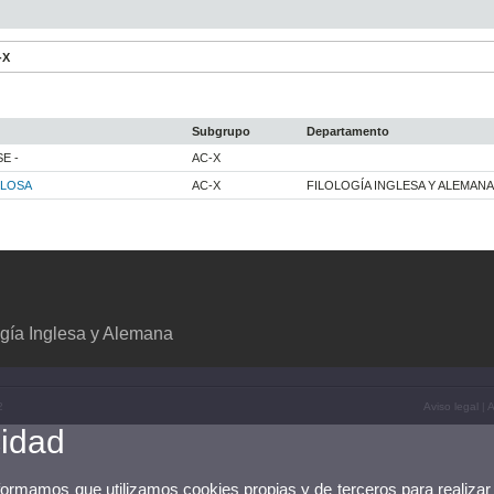
-X
Subgrupo
Departamento
E -
AC-X
LLOSA
AC-X
FILOLOGÍA INGLESA Y ALEMANA
gía Inglesa y Alemana
2
Aviso legal
|
A
cidad
nformamos que utilizamos cookies propias y de terceros para realizar