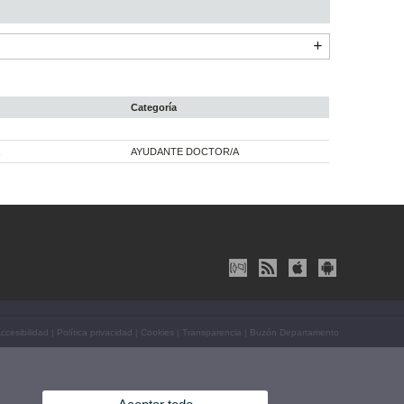
Categoría
AYUDANTE DOCTOR/A
ccesibilidad
|
Política privacidad
|
Cookies
|
Transparencia
|
Buzón Departamento