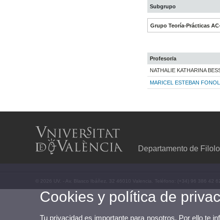
Subgrupo
Grupo Teoría-Prácticas AC
Profesor/a
NATHALIE KATHARINA BESS
MARICEL ESTEBAN FONO
Departamento de Filolo
© 2026 UV. - Av. Blasco Ibáñez, 32 46010 Valencia. Teléfono: (+34) 96 386 42 6
Cookies y política de priva
Tu privacidad es importante para nosotros. Por ello te i