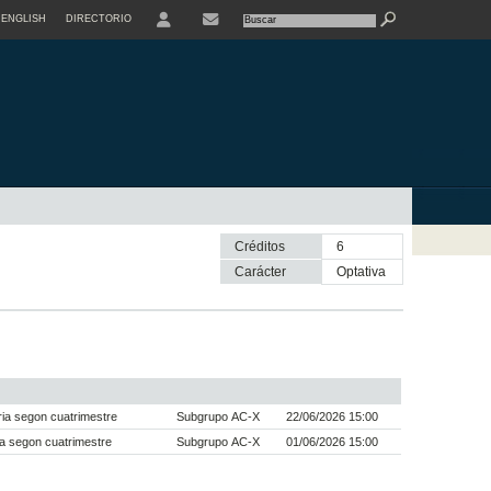
ENGLISH
DIRECTORIO
USER
Créditos
6
Carácter
optativa
ia segon cuatrimestre
Subgrupo AC-X
22/06/2026 15:00
a segon cuatrimestre
Subgrupo AC-X
01/06/2026 15:00