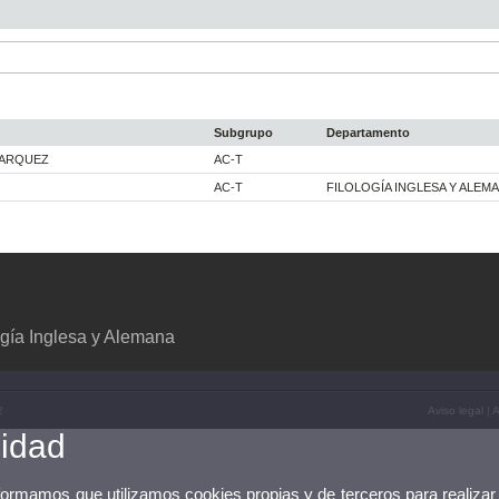
Subgrupo
Departamento
MARQUEZ
AC-T
AC-T
FILOLOGÍA INGLESA Y ALEM
gía Inglesa y Alemana
2
Aviso legal
|
A
cidad
nformamos que utilizamos cookies propias y de terceros para realizar