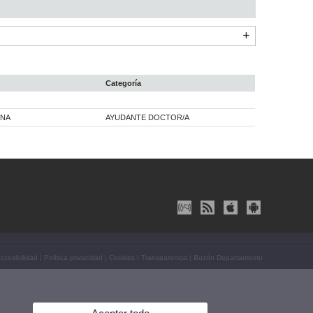
Categoría
ANA
AYUDANTE DOCTOR/A
ccesibilidad
|
Política privacidad
|
Cookies
|
Transparencia
|
Buzón Departamento