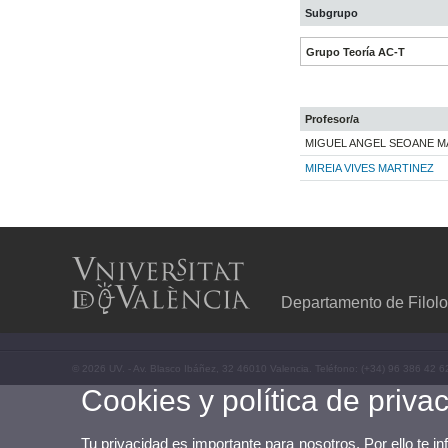
Subgrupo
Grupo Teoría AC-T
Profesor/a
MIGUEL ANGEL SEOANE 
MIREIA VIVES MARTINEZ
Departamento de Filolo
© 2026 UV. - Av. Blasco Ibáñez, 32 46010 Valencia. Teléfono: (+34) 96 386 42 6
Cookies y política de priva
Tu privacidad es importante para nosotros. Por ello te i