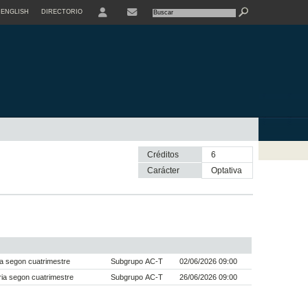
ENGLISH
DIRECTORIO
USER
Créditos
6
Carácter
optativa
a segon cuatrimestre
Subgrupo AC-T
02/06/2026 09:00
ia segon cuatrimestre
Subgrupo AC-T
26/06/2026 09:00