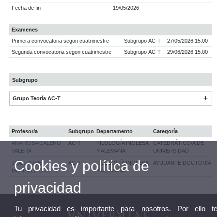
Fecha de fin
19/05/2026
Examenes
Primera convocatoria segon cuatrimestre
Subgrupo AC-T
27/05/2026 15:00
Segunda convocatoria segon cuatrimestre
Subgrupo AC-T
29/06/2026 15:00
Subgrupo
Grupo Teoría AC-T
Profesor/a
Subgrupo
Departamento
Categoría
ANA ROSA CALERO
AC-T
FILOLOGÍA INGLESA
CATEDRÁTICO/A DE
VALERA
Y ALEMANA
UNIVERSIDAD
Cookies y política de
JUAN JOSE
AC-T
FILOLOGÍA INGLESA
AYUDANTE DOCTOR/A
MONSELL CORTS
Y ALEMANA
privacidad
Tu privacidad es importante para nosotros. Por ello t