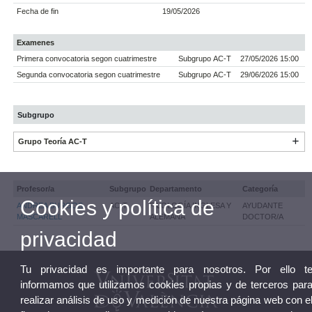
Fecha de fin
19/05/2026
Examenes
Primera convocatoria segon cuatrimestre
Subgrupo AC-T
27/05/2026 15:00
Segunda convocatoria segon cuatrimestre
Subgrupo AC-T
29/06/2026 15:00
Subgrupo
Grupo Teoría AC-T
Profesor/a
Subgrupo
Departamento
Categoría
Cookies y política de
ANDREA BURGOS
AC-T
FILOLOGÍA INGLESA Y
AYUDANTE
MASCARELL
ALEMANA
DOCTOR/A
privacidad
Tu privacidad es importante para nosotros. Por ello t
informamos que utilizamos cookies propias y de terceros par
realizar análisis de uso y medición de nuestra página web con e