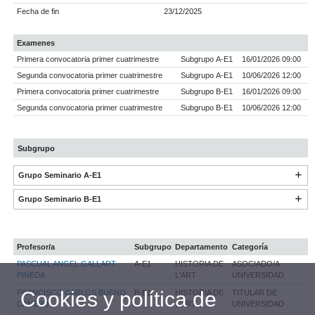
Fecha de fin
23/12/2025
Examenes
Primera convocatoria primer cuatrimestre
Subgrupo A-E1
16/01/2026 09:00
Segunda convocatoria primer cuatrimestre
Subgrupo A-E1
10/06/2026 12:00
Primera convocatoria primer cuatrimestre
Subgrupo B-E1
16/01/2026 09:00
Segunda convocatoria primer cuatrimestre
Subgrupo B-E1
10/06/2026 12:00
Subgrupo
Grupo Seminario A-E1
Grupo Seminario B-E1
Profesor/a
Subgrupo
Departamento
Categoría
PASCUAL ANGEL GALLART
A-E1
HISTORIA DE
ASOCIADO/A
PINEDA
L'ART
UNIVERSIDAD
Cookies y política de
FRANCISCO CARLOS BUENO
B-E1
HISTORIA DE
TITULAR DE
CAMEJO
L'ART
UNIVERSIDAD