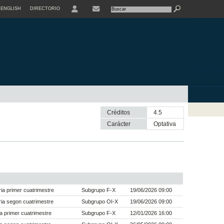
ENGLISH
DIRECTORIO
USER
Créditos
4.5
Carácter
optativa
a primer cuatrimestre
Subgrupo F-X
19/06/2026 09:00
ia segon cuatrimestre
Subgrupo OI-X
19/06/2026 09:00
a primer cuatrimestre
Subgrupo F-X
12/01/2026 16:00