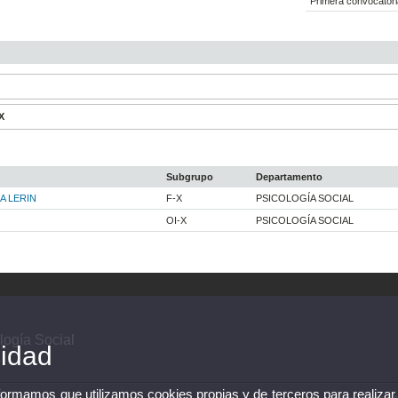
Primera convocatori
X
X
Subgrupo
Departamento
A LERIN
F-X
PSICOLOGÍA SOCIAL
OI-X
PSICOLOGÍA SOCIAL
logía Social
cidad
nformamos que utilizamos cookies propias y de terceros para realizar