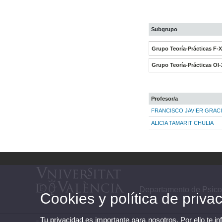
Subgrupo
Grupo Teoría-Prácticas F-
Grupo Teoría-Prácticas OI-
Profesor/a
FRANCISCO JAVIER GRACI
ALICIA TAMARIT CHULIA
Departamento de Psico
Cookies y política de priva
Tu privacidad es importante para nosotros. Por ello te i