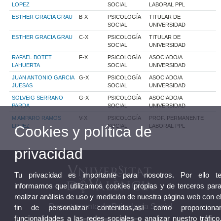
LOPEZ
SOCIAL
LABORAL PPL
ESTHER GRACIA GRAU
B-X
PSICOLOGÍA
TITULAR DE
SOCIAL
UNIVERSIDAD
ESTHER GRACIA GRAU
C-X
PSICOLOGÍA
TITULAR DE
SOCIAL
UNIVERSIDAD
RAFAEL BOTET
F-X
PSICOLOGÍA
ASOCIADO/A
LAHUERTA
SOCIAL
UNIVERSIDAD
JUAN ANTONIO GARCIA
G-X
PSICOLOGÍA
ASOCIADO/A
JUESAS
SOCIAL
UNIVERSIDAD
SOLVEIG SERRANO
G-X
PSICOLOGÍA
ASOCIADO/A
PARDA
SOCIAL
UNIVERSIDAD
M AMPARO RAMOS
V-X
PSICOLOGÍA
PROF. PERMANENTE
LOPEZ
SOCIAL
LABORAL PPL
Cookies y política de
privacidad
Tu privacidad es importante para nosotros. Por ello t
informamos que utilizamos cookies propias y de terceros par
realizar análisis de uso y medición de nuestra página web con e
Departamento de Psicología Social
fin de personalizar contenidos,así como proporciona
funcionalidades a las redes sociales o analizar nuestro tráfico