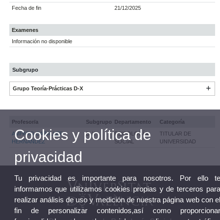
Fecha de fin
21/12/2025
Examenes
Información no disponible
Subgrupo
Grupo Teoría-Prácticas D-X
Profesor/a
Subgrupo
Departamento
Categoría
Cookies y política de
AMPARO CABALLER
D-X
PSICOLOGÍA
TITULAR DE
HERNANDEZ
SOCIAL
UNIVERSIDAD
privacidad
Tu privacidad es importante para nosotros. Por ello t
informamos que utilizamos cookies propias y de terceros par
realizar análisis de uso y medición de nuestra página web con e
fin de personalizar contenidos,así como proporciona