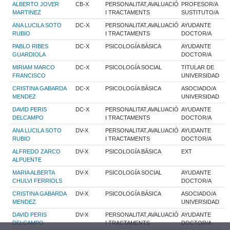
ALBERTO JOVER
CB-X
PERSONALITAT,AVALUACIÓ
PROFESOR/A
MARTINEZ
I TRACTAMENTS
SUSTITUTO/A
ANA LUCILA SOTO
DC-X
PERSONALITAT,AVALUACIÓ
AYUDANTE
RUBIO
I TRACTAMENTS
DOCTOR/A
PABLO RIBES
DC-X
PSICOLOGÍA BÁSICA
AYUDANTE
GUARDIOLA
DOCTOR/A
MIRIAM MARCO
DC-X
PSICOLOGÍA SOCIAL
TITULAR DE
FRANCISCO
UNIVERSIDAD
CRISTINA GABARDA
DC-X
PSICOLOGÍA BÁSICA
ASOCIADO/A
MENDEZ
UNIVERSIDAD
DAVID PERIS
DC-X
PERSONALITAT,AVALUACIÓ
AYUDANTE
DELCAMPO
I TRACTAMENTS
DOCTOR/A
ANA LUCILA SOTO
DV-X
PERSONALITAT,AVALUACIÓ
AYUDANTE
RUBIO
I TRACTAMENTS
DOCTOR/A
ALFREDO ZARCO
DV-X
PSICOLOGÍA BÁSICA
EXT
ALPUENTE
MARIA ALBERTA
DV-X
PSICOLOGÍA SOCIAL
AYUDANTE
CHULVI FERRIOLS
DOCTOR/A
CRISTINA GABARDA
DV-X
PSICOLOGÍA BÁSICA
ASOCIADO/A
MENDEZ
UNIVERSIDAD
DAVID PERIS
DV-X
PERSONALITAT,AVALUACIÓ
AYUDANTE
DELCAMPO
I TRACTAMENTS
DOCTOR/A