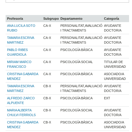
Profesor/a
Subgrupo
Departamento
Categoría
ANA LUCILA SOTO
CA-X
PERSONALITAT,AVALUACIÓ
AYUDANTE
RUBIO
I TRACTAMENTS
DOCTOR/A
TAMARA ESCRIVA
CA-X
PERSONALITAT,AVALUACIÓ
AYUDANTE
MARTINEZ
I TRACTAMENTS
DOCTOR/A
PABLO RIBES
CA-X
PSICOLOGÍA BÁSICA
AYUDANTE
GUARDIOLA
DOCTOR/A
MIRIAM MARCO
CA-X
PSICOLOGÍA SOCIAL
TITULAR DE
FRANCISCO
UNIVERSIDAD
CRISTINA GABARDA
CA-X
PSICOLOGÍA BÁSICA
ASOCIADO/A
MENDEZ
UNIVERSIDAD
TAMARA ESCRIVA
CB-X
PERSONALITAT,AVALUACIÓ
AYUDANTE
MARTINEZ
I TRACTAMENTS
DOCTOR/A
ALFREDO ZARCO
CB-X
PSICOLOGÍA BÁSICA
EXT
ALPUENTE
MARIA ALBERTA
CB-X
PSICOLOGÍA SOCIAL
AYUDANTE
CHULVI FERRIOLS
DOCTOR/A
CRISTINA GABARDA
CB-X
PSICOLOGÍA BÁSICA
ASOCIADO/A
MENDEZ
UNIVERSIDAD