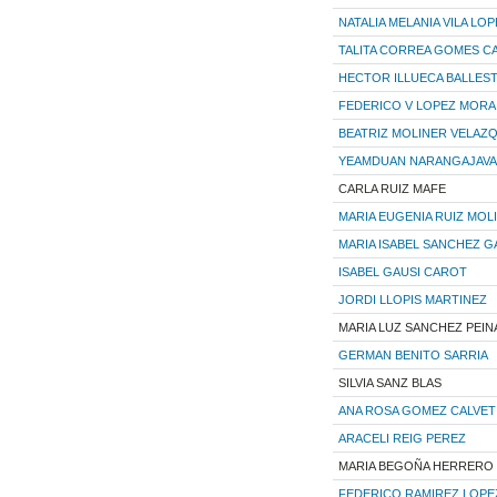
NATALIA MELANIA VILA LO
TALITA CORREA GOMES C
HECTOR ILLUECA BALLES
FEDERICO V LOPEZ MORA
BEATRIZ MOLINER VELAZ
YEAMDUAN NARANGAJAVAN
CARLA RUIZ MAFE
MARIA EUGENIA RUIZ MOL
MARIA ISABEL SANCHEZ G
ISABEL GAUSI CAROT
JORDI LLOPIS MARTINEZ
MARIA LUZ SANCHEZ PEI
GERMAN BENITO SARRIA
SILVIA SANZ BLAS
ANA ROSA GOMEZ CALVET
ARACELI REIG PEREZ
MARIA BEGOÑA HERRERO
FEDERICO RAMIREZ LOPE