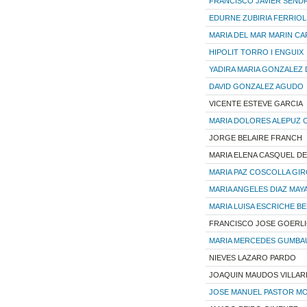
FRANCISCO JAVIER SEND
EDURNE ZUBIRIA FERRIOL
MARIA DEL MAR MARIN CA
HIPOLIT TORRO I ENGUIX
YADIRA MARIA GONZALEZ 
DAVID GONZALEZ AGUDO
VICENTE ESTEVE GARCIA
MARIA DOLORES ALEPUZ
JORGE BELAIRE FRANCH
MARIA ELENA CASQUEL D
MARIA PAZ COSCOLLA GI
MARIA ANGELES DIAZ MAY
MARIA LUISA ESCRICHE B
FRANCISCO JOSE GOERLI
MARIA MERCEDES GUMBA
NIEVES LAZARO PARDO
JOAQUIN MAUDOS VILLA
JOSE MANUEL PASTOR M