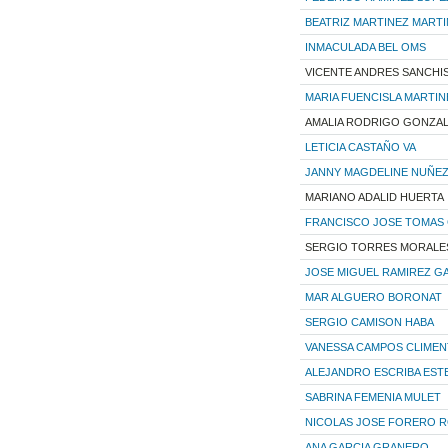
BEATRIZ MARTINEZ MART
INMACULADA BEL OMS
VICENTE ANDRES SANCHI
MARIA FUENCISLA MARTI
AMALIA RODRIGO GONZA
LETICIA CASTAÑO VA
JANNY MAGDELINE NUÑE
MARIANO ADALID HUERTA
FRANCISCO JOSE TOMAS 
SERGIO TORRES MORALE
JOSE MIGUEL RAMIREZ G
MAR ALGUERO BORONAT
SERGIO CAMISON HABA
VANESSA CAMPOS CLIMEN
ALEJANDRO ESCRIBA EST
SABRINA FEMENIA MULET
NICOLAS JOSE FORERO R
ANA GARCIA GRANERO