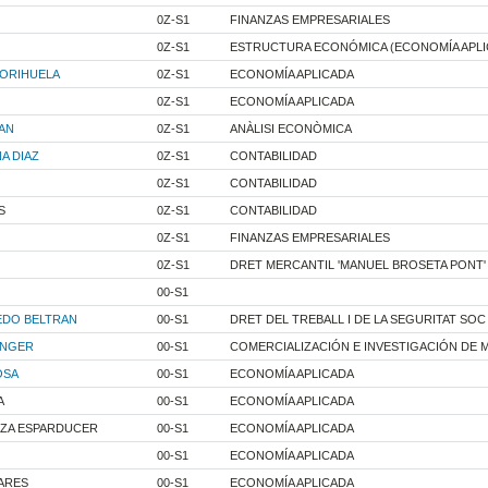
0Z-S1
FINANZAS EMPRESARIALES
0Z-S1
ESTRUCTURA ECONÓMICA (ECONOMÍA APL
ORIHUELA
0Z-S1
ECONOMÍA APLICADA
0Z-S1
ECONOMÍA APLICADA
AN
0Z-S1
ANÀLISI ECONÒMICA
A DIAZ
0Z-S1
CONTABILIDAD
0Z-S1
CONTABILIDAD
S
0Z-S1
CONTABILIDAD
0Z-S1
FINANZAS EMPRESARIALES
0Z-S1
DRET MERCANTIL 'MANUEL BROSETA PONT'
00-S1
EDO BELTRAN
00-S1
DRET DEL TREBALL I DE LA SEGURITAT SOC
INGER
00-S1
COMERCIALIZACIÓN E INVESTIGACIÓN DE 
OSA
00-S1
ECONOMÍA APLICADA
A
00-S1
ECONOMÍA APLICADA
RZA ESPARDUCER
00-S1
ECONOMÍA APLICADA
00-S1
ECONOMÍA APLICADA
ARES
00-S1
ECONOMÍA APLICADA