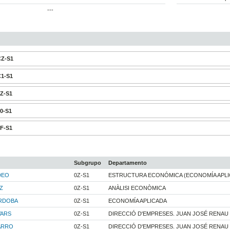
---
CZ-S1
C1-S1
0Z-S1
00-S1
2F-S1
Subgrupo
Departamento
DEO
0Z-S1
ESTRUCTURA ECONÓMICA (ECONOMÍA APL
Z
0Z-S1
ANÀLISI ECONÒMICA
RDOBA
0Z-S1
ECONOMÍA APLICADA
VARS
0Z-S1
DIRECCIÓ D'EMPRESES. JUAN JOSÉ RENAU
ARRO
0Z-S1
DIRECCIÓ D'EMPRESES. JUAN JOSÉ RENAU