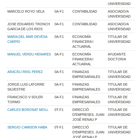
UNIVERSIDAD
MARCELO ROYO VELA
0A-F1
CONTABILIDAD
ASOCIADO/A
UNIVERSIDAD
JOSE EDUARDO TRONCH
0A-F1
CONTABILIDAD
ASOCIADO/A
GARCIA DE LOS RIOS
UNIVERSIDAD
MARIA DEL MAR DEVESA
0A-F1
ECONOMÍA
TITULAR DE
CARPIO
FINANCERA I
UNIVERSIDAD
ACTUARIAL
MANUEL VERDU HENARES
0A-F1
ECONOMÍA
AYUDANTE
FINANCERA I
DOCTOR/A
ACTUARIAL
ARACELI REIG PEREZ
0A-F1
FINANZAS
TITULAR DE
EMPRESARIALES
UNIVERSIDAD
JORGE LUIS LATORRE
0A-F1
FINANZAS
TITULAR DE
SILVESTRE
EMPRESARIALES
UNIVERSIDAD
FRANCISCO V SOLER
0A-F1
FINANZAS
TITULAR DE
TORMO
EMPRESARIALES
UNIVERSIDAD
CARLES BORONAT MOLL
0T-F1
DIRECCIÓ
TITULAR DE
D'EMPRESES. JUAN
UNIVERSIDAD
JOSÉ RENAU P
SERGIO CAMISON HABA
0T-F1
DIRECCIÓ
TITULAR DE
D'EMPRESES. JUAN
UNIVERSIDAD
JOSÉ RENAU P