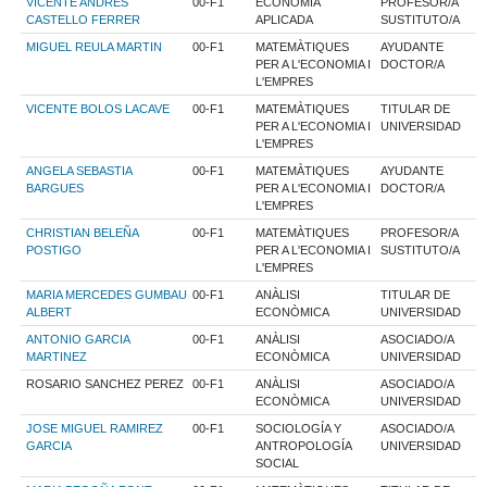
VICENTE ANDRES
00-F1
ECONOMÍA
PROFESOR/A
CASTELLO FERRER
APLICADA
SUSTITUTO/A
MIGUEL REULA MARTIN
00-F1
MATEMÀTIQUES
AYUDANTE
PER A L'ECONOMIA I
DOCTOR/A
L'EMPRES
VICENTE BOLOS LACAVE
00-F1
MATEMÀTIQUES
TITULAR DE
PER A L'ECONOMIA I
UNIVERSIDAD
L'EMPRES
ANGELA SEBASTIA
00-F1
MATEMÀTIQUES
AYUDANTE
BARGUES
PER A L'ECONOMIA I
DOCTOR/A
L'EMPRES
CHRISTIAN BELEÑA
00-F1
MATEMÀTIQUES
PROFESOR/A
POSTIGO
PER A L'ECONOMIA I
SUSTITUTO/A
L'EMPRES
MARIA MERCEDES GUMBAU
00-F1
ANÀLISI
TITULAR DE
ALBERT
ECONÒMICA
UNIVERSIDAD
ANTONIO GARCIA
00-F1
ANÀLISI
ASOCIADO/A
MARTINEZ
ECONÒMICA
UNIVERSIDAD
ROSARIO SANCHEZ PEREZ
00-F1
ANÀLISI
ASOCIADO/A
ECONÒMICA
UNIVERSIDAD
JOSE MIGUEL RAMIREZ
00-F1
SOCIOLOGÍA Y
ASOCIADO/A
GARCIA
ANTROPOLOGÍA
UNIVERSIDAD
SOCIAL