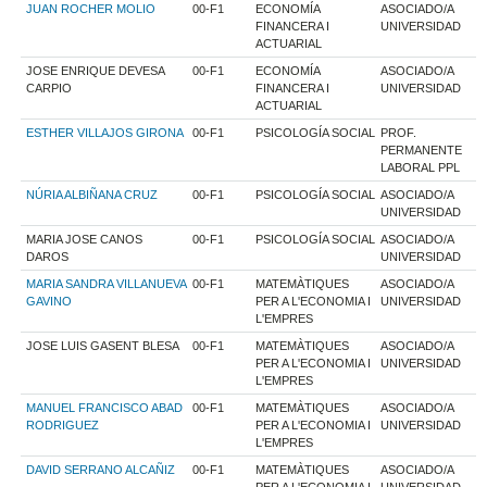
JUAN ROCHER MOLIO
00-F1
ECONOMÍA
ASOCIADO/A
FINANCERA I
UNIVERSIDAD
ACTUARIAL
JOSE ENRIQUE DEVESA
00-F1
ECONOMÍA
ASOCIADO/A
CARPIO
FINANCERA I
UNIVERSIDAD
ACTUARIAL
ESTHER VILLAJOS GIRONA
00-F1
PSICOLOGÍA SOCIAL
PROF.
PERMANENTE
LABORAL PPL
NÚRIA ALBIÑANA CRUZ
00-F1
PSICOLOGÍA SOCIAL
ASOCIADO/A
UNIVERSIDAD
MARIA JOSE CANOS
00-F1
PSICOLOGÍA SOCIAL
ASOCIADO/A
DAROS
UNIVERSIDAD
MARIA SANDRA VILLANUEVA
00-F1
MATEMÀTIQUES
ASOCIADO/A
GAVINO
PER A L'ECONOMIA I
UNIVERSIDAD
L'EMPRES
JOSE LUIS GASENT BLESA
00-F1
MATEMÀTIQUES
ASOCIADO/A
PER A L'ECONOMIA I
UNIVERSIDAD
L'EMPRES
MANUEL FRANCISCO ABAD
00-F1
MATEMÀTIQUES
ASOCIADO/A
RODRIGUEZ
PER A L'ECONOMIA I
UNIVERSIDAD
L'EMPRES
DAVID SERRANO ALCAÑIZ
00-F1
MATEMÀTIQUES
ASOCIADO/A
PER A L'ECONOMIA I
UNIVERSIDAD