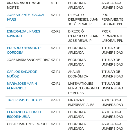
ANA MARIA OLTRA GIL-
0T-F1
ECONOMÍA
ASOCIADO/A
MORTE
APLICADA
UNIVERSIDAD
JOSE VICENTE PASCUAL
0Z-F1
DIRECCIÓ
PROF.
IVARS
D'EMPRESES. JUAN
PERMANENTE
JOSÉ RENAU P
LABORAL PPL
ESMERALDA LINARES
0Z-F1
DIRECCIÓ
PROF.
NAVARRO
D'EMPRESES. JUAN
PERMANENTE
JOSÉ RENAU P
LABORAL PPL
EDUARDO BEAMONTE
0Z-F1
ECONOMÍA
TITULAR DE
CORDOBA
APLICADA
UNIVERSIDAD
JOSE MARIA SANCHEZ DIAZ
0Z-F1
ECONOMÍA
TITULAR DE
APLICADA
UNIVERSIDAD
CARLOS SALVADOR
0Z-F1
ANÀLISI
TITULAR DE
MUÑOZ
ECONÒMICA
UNIVERSIDAD
MARIA JOSE MARIN
0Z-F1
MATEMÀTIQUES
TITULAR DE
FERNANDEZ
PER A L'ECONOMIA I
UNIVERSIDAD
L'EMPRES
JAVIER MAS DELICADO
0Z-F1
FINANZAS
ASOCIADO/A
EMPRESARIALES
UNIVERSIDAD
FERNANDO ALFONSO
0Z-F1
ECONOMÍA
ASOCIADO/A
ESCORIHUELA
APLICADA
UNIVERSIDAD
CESAR MARTINEZ PARDO
0Z-F1
ECONOMÍA
ASOCIADO/A
APLICADA
UNIVERSIDAD