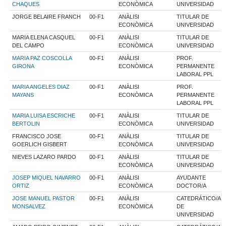
CHAQUES
ECONÒMICA
UNIVERSIDAD
JORGE BELAIRE FRANCH
00-F1
ANÀLISI
TITULAR DE
ECONÒMICA
UNIVERSIDAD
MARIA ELENA CASQUEL
00-F1
ANÀLISI
TITULAR DE
DEL CAMPO
ECONÒMICA
UNIVERSIDAD
MARIA PAZ COSCOLLA
00-F1
ANÀLISI
PROF.
GIRONA
ECONÒMICA
PERMANENTE
LABORAL PPL
MARIA ANGELES DIAZ
00-F1
ANÀLISI
PROF.
MAYANS
ECONÒMICA
PERMANENTE
LABORAL PPL
MARIA LUISA ESCRICHE
00-F1
ANÀLISI
TITULAR DE
BERTOLIN
ECONÒMICA
UNIVERSIDAD
FRANCISCO JOSE
00-F1
ANÀLISI
TITULAR DE
GOERLICH GISBERT
ECONÒMICA
UNIVERSIDAD
NIEVES LAZARO PARDO
00-F1
ANÀLISI
TITULAR DE
ECONÒMICA
UNIVERSIDAD
JOSEP MIQUEL NAVARRO
00-F1
ANÀLISI
AYUDANTE
ORTIZ
ECONÒMICA
DOCTOR/A
JOSE MANUEL PASTOR
00-F1
ANÀLISI
CATEDRÁTICO/A
MONSALVEZ
ECONÒMICA
DE
UNIVERSIDAD