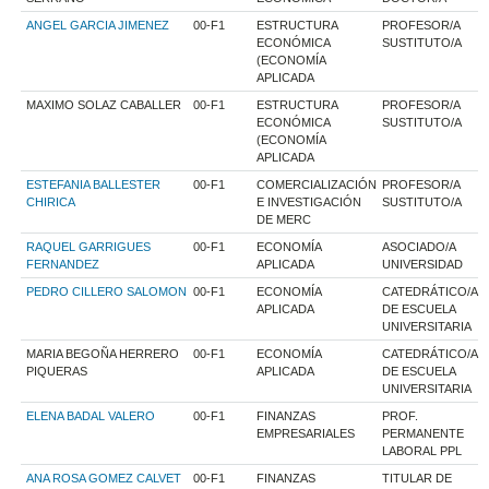
ANGEL GARCIA JIMENEZ
00-F1
ESTRUCTURA
PROFESOR/A
ECONÓMICA
SUSTITUTO/A
(ECONOMÍA
APLICADA
MAXIMO SOLAZ CABALLER
00-F1
ESTRUCTURA
PROFESOR/A
ECONÓMICA
SUSTITUTO/A
(ECONOMÍA
APLICADA
ESTEFANIA BALLESTER
00-F1
COMERCIALIZACIÓN
PROFESOR/A
CHIRICA
E INVESTIGACIÓN
SUSTITUTO/A
DE MERC
RAQUEL GARRIGUES
00-F1
ECONOMÍA
ASOCIADO/A
FERNANDEZ
APLICADA
UNIVERSIDAD
PEDRO CILLERO SALOMON
00-F1
ECONOMÍA
CATEDRÁTICO/A
APLICADA
DE ESCUELA
UNIVERSITARIA
MARIA BEGOÑA HERRERO
00-F1
ECONOMÍA
CATEDRÁTICO/A
PIQUERAS
APLICADA
DE ESCUELA
UNIVERSITARIA
ELENA BADAL VALERO
00-F1
FINANZAS
PROF.
EMPRESARIALES
PERMANENTE
LABORAL PPL
ANA ROSA GOMEZ CALVET
00-F1
FINANZAS
TITULAR DE