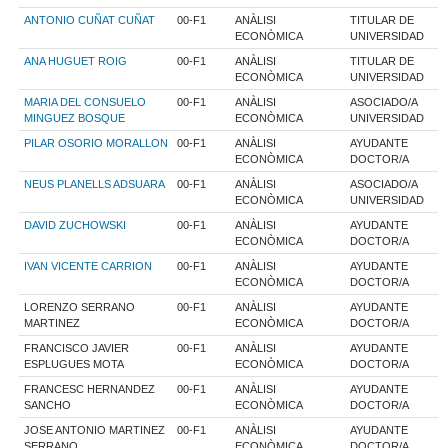
ANTONIO CUÑAT CUÑAT
00-F1
ANÀLISI
TITULAR DE
ECONÒMICA
UNIVERSIDAD
ANA HUGUET ROIG
00-F1
ANÀLISI
TITULAR DE
ECONÒMICA
UNIVERSIDAD
MARIA DEL CONSUELO
00-F1
ANÀLISI
ASOCIADO/A
MINGUEZ BOSQUE
ECONÒMICA
UNIVERSIDAD
PILAR OSORIO MORALLON
00-F1
ANÀLISI
AYUDANTE
ECONÒMICA
DOCTOR/A
NEUS PLANELLS ADSUARA
00-F1
ANÀLISI
ASOCIADO/A
ECONÒMICA
UNIVERSIDAD
DAVID ZUCHOWSKI
00-F1
ANÀLISI
AYUDANTE
ECONÒMICA
DOCTOR/A
IVAN VICENTE CARRION
00-F1
ANÀLISI
AYUDANTE
ECONÒMICA
DOCTOR/A
LORENZO SERRANO
00-F1
ANÀLISI
AYUDANTE
MARTINEZ
ECONÒMICA
DOCTOR/A
FRANCISCO JAVIER
00-F1
ANÀLISI
AYUDANTE
ESPLUGUES MOTA
ECONÒMICA
DOCTOR/A
FRANCESC HERNANDEZ
00-F1
ANÀLISI
AYUDANTE
SANCHO
ECONÒMICA
DOCTOR/A
JOSE ANTONIO MARTINEZ
00-F1
ANÀLISI
AYUDANTE
SERRANO
ECONÒMICA
DOCTOR/A