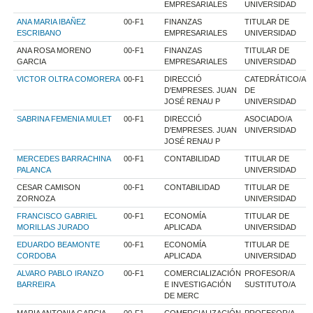
EMPRESARIALES
UNIVERSIDAD
ANA MARIA IBAÑEZ
00-F1
FINANZAS
TITULAR DE
ESCRIBANO
EMPRESARIALES
UNIVERSIDAD
ANA ROSA MORENO
00-F1
FINANZAS
TITULAR DE
GARCIA
EMPRESARIALES
UNIVERSIDAD
VICTOR OLTRA COMORERA
00-F1
DIRECCIÓ
CATEDRÁTICO/A
D'EMPRESES. JUAN
DE
JOSÉ RENAU P
UNIVERSIDAD
SABRINA FEMENIA MULET
00-F1
DIRECCIÓ
ASOCIADO/A
D'EMPRESES. JUAN
UNIVERSIDAD
JOSÉ RENAU P
MERCEDES BARRACHINA
00-F1
CONTABILIDAD
TITULAR DE
PALANCA
UNIVERSIDAD
CESAR CAMISON
00-F1
CONTABILIDAD
TITULAR DE
ZORNOZA
UNIVERSIDAD
FRANCISCO GABRIEL
00-F1
ECONOMÍA
TITULAR DE
MORILLAS JURADO
APLICADA
UNIVERSIDAD
EDUARDO BEAMONTE
00-F1
ECONOMÍA
TITULAR DE
CORDOBA
APLICADA
UNIVERSIDAD
ALVARO PABLO IRANZO
00-F1
COMERCIALIZACIÓN
PROFESOR/A
BARREIRA
E INVESTIGACIÓN
SUSTITUTO/A
DE MERC
MARIA ANTONIA GARCIA
00-F1
COMERCIALIZACIÓN
PROFESOR/A