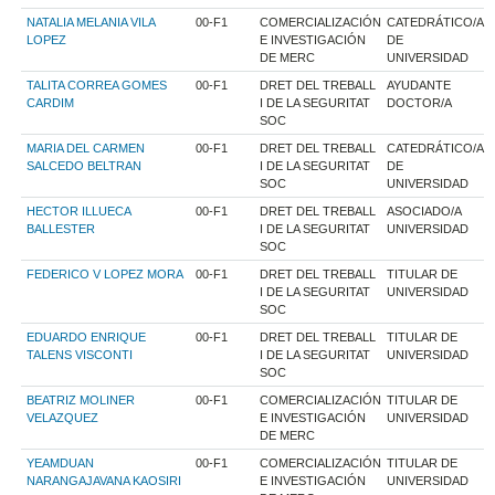
NATALIA MELANIA VILA
00-F1
COMERCIALIZACIÓN
CATEDRÁTICO/A
LOPEZ
E INVESTIGACIÓN
DE
DE MERC
UNIVERSIDAD
TALITA CORREA GOMES
00-F1
DRET DEL TREBALL
AYUDANTE
CARDIM
I DE LA SEGURITAT
DOCTOR/A
SOC
MARIA DEL CARMEN
00-F1
DRET DEL TREBALL
CATEDRÁTICO/A
SALCEDO BELTRAN
I DE LA SEGURITAT
DE
SOC
UNIVERSIDAD
HECTOR ILLUECA
00-F1
DRET DEL TREBALL
ASOCIADO/A
BALLESTER
I DE LA SEGURITAT
UNIVERSIDAD
SOC
FEDERICO V LOPEZ MORA
00-F1
DRET DEL TREBALL
TITULAR DE
I DE LA SEGURITAT
UNIVERSIDAD
SOC
EDUARDO ENRIQUE
00-F1
DRET DEL TREBALL
TITULAR DE
TALENS VISCONTI
I DE LA SEGURITAT
UNIVERSIDAD
SOC
BEATRIZ MOLINER
00-F1
COMERCIALIZACIÓN
TITULAR DE
VELAZQUEZ
E INVESTIGACIÓN
UNIVERSIDAD
DE MERC
YEAMDUAN
00-F1
COMERCIALIZACIÓN
TITULAR DE
NARANGAJAVANA KAOSIRI
E INVESTIGACIÓN
UNIVERSIDAD