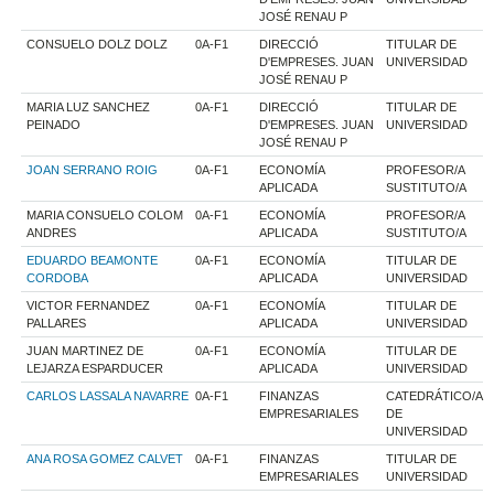
JOSÉ RENAU P
CONSUELO DOLZ DOLZ
0A-F1
DIRECCIÓ
TITULAR DE
D'EMPRESES. JUAN
UNIVERSIDAD
JOSÉ RENAU P
MARIA LUZ SANCHEZ
0A-F1
DIRECCIÓ
TITULAR DE
PEINADO
D'EMPRESES. JUAN
UNIVERSIDAD
JOSÉ RENAU P
JOAN SERRANO ROIG
0A-F1
ECONOMÍA
PROFESOR/A
APLICADA
SUSTITUTO/A
MARIA CONSUELO COLOM
0A-F1
ECONOMÍA
PROFESOR/A
ANDRES
APLICADA
SUSTITUTO/A
EDUARDO BEAMONTE
0A-F1
ECONOMÍA
TITULAR DE
CORDOBA
APLICADA
UNIVERSIDAD
VICTOR FERNANDEZ
0A-F1
ECONOMÍA
TITULAR DE
PALLARES
APLICADA
UNIVERSIDAD
JUAN MARTINEZ DE
0A-F1
ECONOMÍA
TITULAR DE
LEJARZA ESPARDUCER
APLICADA
UNIVERSIDAD
CARLOS LASSALA NAVARRE
0A-F1
FINANZAS
CATEDRÁTICO/A
EMPRESARIALES
DE
UNIVERSIDAD
ANA ROSA GOMEZ CALVET
0A-F1
FINANZAS
TITULAR DE
EMPRESARIALES
UNIVERSIDAD