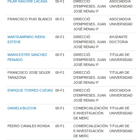
PILAR NAGORE LACASA
00-F1
DIRECCIÓ
ASOCIADO/A
D'EMPRESES. JUAN
UNIVERSIDAD
JOSÉ RENAU P
FRANCISCO PUIG BLANCO
00-F1
DIRECCIÓ
ASOCIADO/A
D'EMPRESES. JUAN
UNIVERSIDAD
JOSÉ RENAU P
MARTA AMPARO RIERA
00-F1
DIRECCIÓ
AYUDANTE
ESTEVE
D'EMPRESES. JUAN
DOCTOR/A
JOSÉ RENAU P
MARIA ESTER SANCHEZ
00-F1
DIRECCIÓ
TITULAR DE
PEINADO
D'EMPRESES. JUAN
UNIVERSIDAD
JOSÉ RENAU P
FRANCISCO JOSE SOLER
00-F1
DIRECCIÓ
TITULAR DE
TARAZONA
D'EMPRESES. JUAN
UNIVERSIDAD
JOSÉ RENAU P
ENRIQUE TORRES CUEVAS
00-F1
DIRECCIÓ
ASOCIADO/A
D'EMPRESES. JUAN
UNIVERSIDAD
JOSÉ RENAU P
DANIELA BUZOVA
00-F1
COMERCIALIZACIÓN
TITULAR DE
E INVESTIGACIÓN
UNIVERSIDAD
DE MERC
PEDRO CANALES RONDA
00-F1
COMERCIALIZACIÓN
TITULAR DE
E INVESTIGACIÓN
UNIVERSIDAD
DE MERC