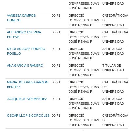
D'EMPRESES. JUAN
UNIVERSIDAD
JOSÉ RENAU P
VANESSA CAMPOS
00-F1
DIRECCIÓ
CATEDRÁTICO/A
CLIMENT
D'EMPRESES. JUAN
DE
JOSÉ RENAU P
UNIVERSIDAD
ALEJANDRO ESCRIBA
00-F1
DIRECCIÓ
CATEDRÁTICO/A
ESTEVE
D'EMPRESES. JUAN
DE
JOSÉ RENAU P
UNIVERSIDAD
NICOLAS JOSE FORERO
00-F1
DIRECCIÓ
ASOCIADO/A
ROSILLO
D'EMPRESES. JUAN
UNIVERSIDAD
JOSÉ RENAU P
ANA GARCIA GRANERO
00-F1
DIRECCIÓ
TITULAR DE
D'EMPRESES. JUAN
UNIVERSIDAD
JOSÉ RENAU P
MARIA DOLORES GARZON
00-F1
DIRECCIÓ
CATEDRÁTICO/A
BENITEZ
D'EMPRESES. JUAN
DE
JOSÉ RENAU P
UNIVERSIDAD
JOAQUIN JUSTE MENDEZ
00-F1
DIRECCIÓ
ASOCIADO/A
D'EMPRESES. JUAN
UNIVERSIDAD
JOSÉ RENAU P
OSCAR LLOPIS CORCOLES
00-F1
DIRECCIÓ
CATEDRÁTICO/A
D'EMPRESES. JUAN
DE
JOSÉ RENAU P
UNIVERSIDAD