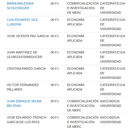
MARIA WALESSKA
00-F1
COMERCIALIZACIÓN
CATEDRÁTICO/A
SCHLESINGER
E INVESTIGACIÓN
DE
DE MERC
UNIVERSIDAD
LUIS EDUARDO VILA
00-F1
ECONOMÍA
CATEDRÁTICO/A
LLADOSA
APLICADA
DE
UNIVERSIDAD
JOSE VICENTE PAZ GARCIA
00-F1
ECONOMÍA
CATEDRÁTICO/A
APLICADA
DE
UNIVERSIDAD
JUAN MARTINEZ DE
00-F1
ECONOMÍA
CATEDRÁTICO/A
LEJARZA ESPARDUCER
APLICADA
DE
UNIVERSIDAD
CRISTINA PARDO GARCIA
00-F1
ECONOMÍA
CATEDRÁTICO/A
APLICADA
DE
UNIVERSIDAD
VICTOR FERNANDEZ
00-F1
ECONOMÍA
CATEDRÁTICO/A
PALLARES
APLICADA
DE
UNIVERSIDAD
JUAN ENRIQUE SELMA
00-F1
COMERCIALIZACIÓN
ASOCIADO/A
BELTRAN
E INVESTIGACIÓN
UNIVERSIDAD
DE MERC
JOSE EDUARDO TRONCH
00-F1
COMERCIALIZACIÓN
ASOCIADO/A
GARCIA DE LOS RIOS
E INVESTIGACIÓN
UNIVERSIDAD
DE MERC