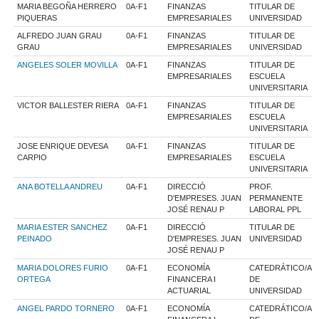
MARIA BEGOÑA HERRERO
0A-F1
FINANZAS
TITULAR DE
PIQUERAS
EMPRESARIALES
UNIVERSIDAD
ALFREDO JUAN GRAU
0A-F1
FINANZAS
TITULAR DE
GRAU
EMPRESARIALES
UNIVERSIDAD
ANGELES SOLER MOVILLA
0A-F1
FINANZAS
TITULAR DE
EMPRESARIALES
ESCUELA
UNIVERSITARIA
VICTOR BALLESTER RIERA
0A-F1
FINANZAS
TITULAR DE
EMPRESARIALES
ESCUELA
UNIVERSITARIA
JOSE ENRIQUE DEVESA
0A-F1
FINANZAS
TITULAR DE
CARPIO
EMPRESARIALES
ESCUELA
UNIVERSITARIA
ANA BOTELLA ANDREU
0A-F1
DIRECCIÓ
PROF.
D'EMPRESES. JUAN
PERMANENTE
JOSÉ RENAU P
LABORAL PPL
MARIA ESTER SANCHEZ
0A-F1
DIRECCIÓ
TITULAR DE
PEINADO
D'EMPRESES. JUAN
UNIVERSIDAD
JOSÉ RENAU P
MARIA DOLORES FURIO
0A-F1
ECONOMÍA
CATEDRÁTICO/A
ORTEGA
FINANCERA I
DE
ACTUARIAL
UNIVERSIDAD
ANGEL PARDO TORNERO
0A-F1
ECONOMÍA
CATEDRÁTICO/A