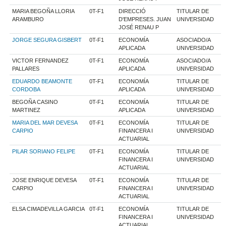
MARIA BEGOÑA LLORIA
0T-F1
DIRECCIÓ
TITULAR DE
ARAMBURO
D'EMPRESES. JUAN
UNIVERSIDAD
JOSÉ RENAU P
JORGE SEGURA GISBERT
0T-F1
ECONOMÍA
ASOCIADO/A
APLICADA
UNIVERSIDAD
VICTOR FERNANDEZ
0T-F1
ECONOMÍA
ASOCIADO/A
PALLARES
APLICADA
UNIVERSIDAD
EDUARDO BEAMONTE
0T-F1
ECONOMÍA
TITULAR DE
CORDOBA
APLICADA
UNIVERSIDAD
BEGOÑA CASINO
0T-F1
ECONOMÍA
TITULAR DE
MARTINEZ
APLICADA
UNIVERSIDAD
MARIA DEL MAR DEVESA
0T-F1
ECONOMÍA
TITULAR DE
CARPIO
FINANCERA I
UNIVERSIDAD
ACTUARIAL
PILAR SORIANO FELIPE
0T-F1
ECONOMÍA
TITULAR DE
FINANCERA I
UNIVERSIDAD
ACTUARIAL
JOSE ENRIQUE DEVESA
0T-F1
ECONOMÍA
TITULAR DE
CARPIO
FINANCERA I
UNIVERSIDAD
ACTUARIAL
ELSA CIMADEVILLA GARCIA
0T-F1
ECONOMÍA
TITULAR DE
FINANCERA I
UNIVERSIDAD
ACTUARIAL