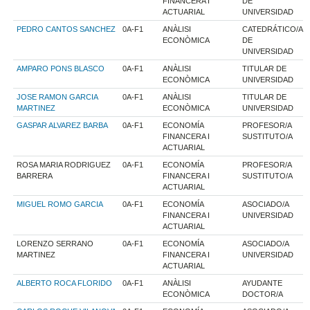
FINANCERA I
DE
ACTUARIAL
UNIVERSIDAD
PEDRO CANTOS SANCHEZ
0A-F1
ANÀLISI
CATEDRÁTICO/A
ECONÒMICA
DE
UNIVERSIDAD
AMPARO PONS BLASCO
0A-F1
ANÀLISI
TITULAR DE
ECONÒMICA
UNIVERSIDAD
JOSE RAMON GARCIA
0A-F1
ANÀLISI
TITULAR DE
MARTINEZ
ECONÒMICA
UNIVERSIDAD
GASPAR ALVAREZ BARBA
0A-F1
ECONOMÍA
PROFESOR/A
FINANCERA I
SUSTITUTO/A
ACTUARIAL
ROSA MARIA RODRIGUEZ
0A-F1
ECONOMÍA
PROFESOR/A
BARRERA
FINANCERA I
SUSTITUTO/A
ACTUARIAL
MIGUEL ROMO GARCIA
0A-F1
ECONOMÍA
ASOCIADO/A
FINANCERA I
UNIVERSIDAD
ACTUARIAL
LORENZO SERRANO
0A-F1
ECONOMÍA
ASOCIADO/A
MARTINEZ
FINANCERA I
UNIVERSIDAD
ACTUARIAL
ALBERTO ROCA FLORIDO
0A-F1
ANÀLISI
AYUDANTE
ECONÒMICA
DOCTOR/A