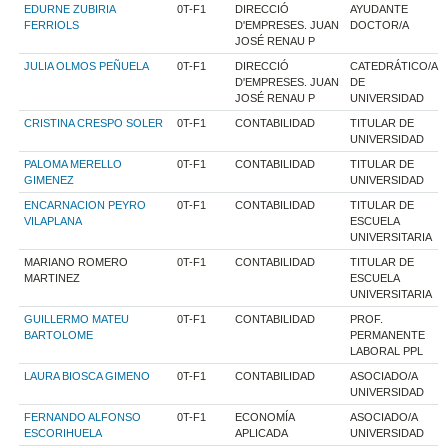
EDURNE ZUBIRIA
0T-F1
DIRECCIÓ
AYUDANTE
FERRIOLS
D'EMPRESES. JUAN
DOCTOR/A
JOSÉ RENAU P
JULIA OLMOS PEÑUELA
0T-F1
DIRECCIÓ
CATEDRÁTICO/A
D'EMPRESES. JUAN
DE
JOSÉ RENAU P
UNIVERSIDAD
CRISTINA CRESPO SOLER
0T-F1
CONTABILIDAD
TITULAR DE
UNIVERSIDAD
PALOMA MERELLO
0T-F1
CONTABILIDAD
TITULAR DE
GIMENEZ
UNIVERSIDAD
ENCARNACION PEYRO
0T-F1
CONTABILIDAD
TITULAR DE
VILAPLANA
ESCUELA
UNIVERSITARIA
MARIANO ROMERO
0T-F1
CONTABILIDAD
TITULAR DE
MARTINEZ
ESCUELA
UNIVERSITARIA
GUILLERMO MATEU
0T-F1
CONTABILIDAD
PROF.
BARTOLOME
PERMANENTE
LABORAL PPL
LAURA BIOSCA GIMENO
0T-F1
CONTABILIDAD
ASOCIADO/A
UNIVERSIDAD
FERNANDO ALFONSO
0T-F1
ECONOMÍA
ASOCIADO/A
ESCORIHUELA
APLICADA
UNIVERSIDAD