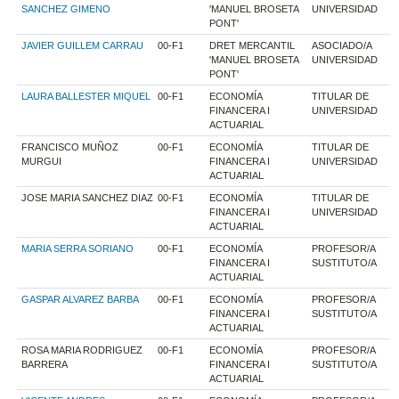
SANCHEZ GIMENO
'MANUEL BROSETA
UNIVERSIDAD
PONT'
JAVIER GUILLEM CARRAU
00-F1
DRET MERCANTIL
ASOCIADO/A
'MANUEL BROSETA
UNIVERSIDAD
PONT'
LAURA BALLESTER MIQUEL
00-F1
ECONOMÍA
TITULAR DE
FINANCERA I
UNIVERSIDAD
ACTUARIAL
FRANCISCO MUÑOZ
00-F1
ECONOMÍA
TITULAR DE
MURGUI
FINANCERA I
UNIVERSIDAD
ACTUARIAL
JOSE MARIA SANCHEZ DIAZ
00-F1
ECONOMÍA
TITULAR DE
FINANCERA I
UNIVERSIDAD
ACTUARIAL
MARIA SERRA SORIANO
00-F1
ECONOMÍA
PROFESOR/A
FINANCERA I
SUSTITUTO/A
ACTUARIAL
GASPAR ALVAREZ BARBA
00-F1
ECONOMÍA
PROFESOR/A
FINANCERA I
SUSTITUTO/A
ACTUARIAL
ROSA MARIA RODRIGUEZ
00-F1
ECONOMÍA
PROFESOR/A
BARRERA
FINANCERA I
SUSTITUTO/A
ACTUARIAL