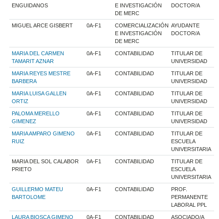
ENGUIDANOS
E INVESTIGACIÓN
DOCTOR/A
DE MERC
MIGUEL ARCE GISBERT
0A-F1
COMERCIALIZACIÓN
AYUDANTE
E INVESTIGACIÓN
DOCTOR/A
DE MERC
MARIA DEL CARMEN
0A-F1
CONTABILIDAD
TITULAR DE
TAMARIT AZNAR
UNIVERSIDAD
MARIA REYES MESTRE
0A-F1
CONTABILIDAD
TITULAR DE
BARBERA
UNIVERSIDAD
MARIA LUISA GALLEN
0A-F1
CONTABILIDAD
TITULAR DE
ORTIZ
UNIVERSIDAD
PALOMA MERELLO
0A-F1
CONTABILIDAD
TITULAR DE
GIMENEZ
UNIVERSIDAD
MARIA AMPARO GIMENO
0A-F1
CONTABILIDAD
TITULAR DE
RUIZ
ESCUELA
UNIVERSITARIA
MARIA DEL SOL CALABOR
0A-F1
CONTABILIDAD
TITULAR DE
PRIETO
ESCUELA
UNIVERSITARIA
GUILLERMO MATEU
0A-F1
CONTABILIDAD
PROF.
BARTOLOME
PERMANENTE
LABORAL PPL
LAURA BIOSCA GIMENO
0A-F1
CONTABILIDAD
ASOCIADO/A