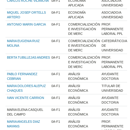
CARLOS ROCHE VILANOVA
0A-F1
ECONOMÍA
ASOCIADO/A
APLICADA
UNIVERSIDAD
MIQUEL JOSEP ORTELLS
0A-F1
ECONOMÍA
ASOCIADO/A
ARTERO
APLICADA
UNIVERSIDAD
ANTONIO MARIN GARCIA
0A-F1
COMERCIALIZACIÓN
PROF.
E INVESTIGACIÓN
PERMANENTE
DE MERC
LABORAL PPL
MARIA EUGENIA RUIZ
0A-F1
COMERCIALIZACIÓN
CATEDRÁTICO/A
MOLINA
E INVESTIGACIÓN
DE
DE MERC
UNIVERSIDAD
BERTA TUBILLEJAS ANDRES
0A-F1
COMERCIALIZACIÓN
PROF.
E INVESTIGACIÓN
PERMANENTE
DE MERC
LABORAL PPL
PABLO FERNANDEZ
0A-F1
ANÀLISI
AYUDANTE
CEBRIAN
ECONÒMICA
DOCTOR/A
MARIA DOLORES ALEPUZ
0A-F1
ANÀLISI
TITULAR DE
CHAQUES
ECONÒMICA
UNIVERSIDAD
IVAN VICENTE CARRION
0A-F1
ANÀLISI
AYUDANTE
ECONÒMICA
DOCTOR/A
MARIA ELENA CASQUEL
0A-F1
ANÀLISI
AYUDANTE
DEL CAMPO
ECONÒMICA
DOCTOR/A
MARIA ANGELES DIAZ
0A-F1
ANÀLISI
PROF.
MAYANS
ECONÒMICA
PERMANENTE