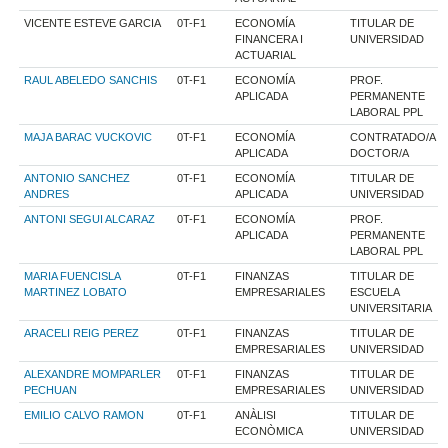
VICENTE ESTEVE GARCIA
0T-F1
ECONOMÍA
TITULAR DE
FINANCERA I
UNIVERSIDAD
ACTUARIAL
RAUL ABELEDO SANCHIS
0T-F1
ECONOMÍA
PROF.
APLICADA
PERMANENTE
LABORAL PPL
MAJA BARAC VUCKOVIC
0T-F1
ECONOMÍA
CONTRATADO/A
APLICADA
DOCTOR/A
ANTONIO SANCHEZ
0T-F1
ECONOMÍA
TITULAR DE
ANDRES
APLICADA
UNIVERSIDAD
ANTONI SEGUI ALCARAZ
0T-F1
ECONOMÍA
PROF.
APLICADA
PERMANENTE
LABORAL PPL
MARIA FUENCISLA
0T-F1
FINANZAS
TITULAR DE
MARTINEZ LOBATO
EMPRESARIALES
ESCUELA
UNIVERSITARIA
ARACELI REIG PEREZ
0T-F1
FINANZAS
TITULAR DE
EMPRESARIALES
UNIVERSIDAD
ALEXANDRE MOMPARLER
0T-F1
FINANZAS
TITULAR DE
PECHUAN
EMPRESARIALES
UNIVERSIDAD
EMILIO CALVO RAMON
0T-F1
ANÀLISI
TITULAR DE
ECONÒMICA
UNIVERSIDAD