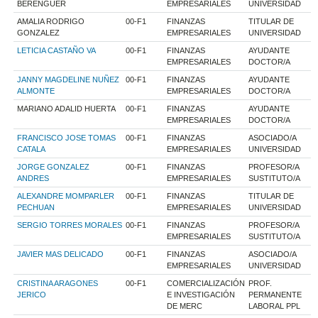
BERENGUER
EMPRESARIALES
UNIVERSIDAD
AMALIA RODRIGO
00-F1
FINANZAS
TITULAR DE
GONZALEZ
EMPRESARIALES
UNIVERSIDAD
LETICIA CASTAÑO VA
00-F1
FINANZAS
AYUDANTE
EMPRESARIALES
DOCTOR/A
JANNY MAGDELINE NUÑEZ
00-F1
FINANZAS
AYUDANTE
ALMONTE
EMPRESARIALES
DOCTOR/A
MARIANO ADALID HUERTA
00-F1
FINANZAS
AYUDANTE
EMPRESARIALES
DOCTOR/A
FRANCISCO JOSE TOMAS
00-F1
FINANZAS
ASOCIADO/A
CATALA
EMPRESARIALES
UNIVERSIDAD
JORGE GONZALEZ
00-F1
FINANZAS
PROFESOR/A
ANDRES
EMPRESARIALES
SUSTITUTO/A
ALEXANDRE MOMPARLER
00-F1
FINANZAS
TITULAR DE
PECHUAN
EMPRESARIALES
UNIVERSIDAD
SERGIO TORRES MORALES
00-F1
FINANZAS
PROFESOR/A
EMPRESARIALES
SUSTITUTO/A
JAVIER MAS DELICADO
00-F1
FINANZAS
ASOCIADO/A
EMPRESARIALES
UNIVERSIDAD
CRISTINA ARAGONES
00-F1
COMERCIALIZACIÓN
PROF.
JERICO
E INVESTIGACIÓN
PERMANENTE
DE MERC
LABORAL PPL