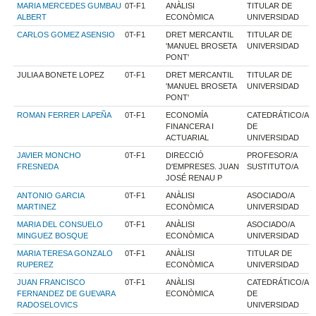
MARIA MERCEDES GUMBAU
0T-F1
ANÀLISI
TITULAR DE
ALBERT
ECONÒMICA
UNIVERSIDAD
CARLOS GOMEZ ASENSIO
0T-F1
DRET MERCANTIL
TITULAR DE
'MANUEL BROSETA
UNIVERSIDAD
PONT'
JULIA A BONETE LOPEZ
0T-F1
DRET MERCANTIL
TITULAR DE
'MANUEL BROSETA
UNIVERSIDAD
PONT'
ROMAN FERRER LAPEÑA
0T-F1
ECONOMÍA
CATEDRÁTICO/A
FINANCERA I
DE
ACTUARIAL
UNIVERSIDAD
JAVIER MONCHO
0T-F1
DIRECCIÓ
PROFESOR/A
FRESNEDA
D'EMPRESES. JUAN
SUSTITUTO/A
JOSÉ RENAU P
ANTONIO GARCIA
0T-F1
ANÀLISI
ASOCIADO/A
MARTINEZ
ECONÒMICA
UNIVERSIDAD
MARIA DEL CONSUELO
0T-F1
ANÀLISI
ASOCIADO/A
MINGUEZ BOSQUE
ECONÒMICA
UNIVERSIDAD
MARIA TERESA GONZALO
0T-F1
ANÀLISI
TITULAR DE
RUPEREZ
ECONÒMICA
UNIVERSIDAD
JUAN FRANCISCO
0T-F1
ANÀLISI
CATEDRÁTICO/A
FERNANDEZ DE GUEVARA
ECONÒMICA
DE
RADOSELOVICS
UNIVERSIDAD