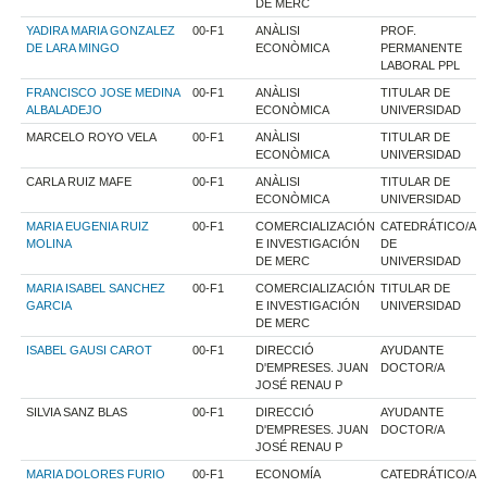
DE MERC
YADIRA MARIA GONZALEZ
00-F1
ANÀLISI
PROF.
DE LARA MINGO
ECONÒMICA
PERMANENTE
LABORAL PPL
FRANCISCO JOSE MEDINA
00-F1
ANÀLISI
TITULAR DE
ALBALADEJO
ECONÒMICA
UNIVERSIDAD
MARCELO ROYO VELA
00-F1
ANÀLISI
TITULAR DE
ECONÒMICA
UNIVERSIDAD
CARLA RUIZ MAFE
00-F1
ANÀLISI
TITULAR DE
ECONÒMICA
UNIVERSIDAD
MARIA EUGENIA RUIZ
00-F1
COMERCIALIZACIÓN
CATEDRÁTICO/A
MOLINA
E INVESTIGACIÓN
DE
DE MERC
UNIVERSIDAD
MARIA ISABEL SANCHEZ
00-F1
COMERCIALIZACIÓN
TITULAR DE
GARCIA
E INVESTIGACIÓN
UNIVERSIDAD
DE MERC
ISABEL GAUSI CAROT
00-F1
DIRECCIÓ
AYUDANTE
D'EMPRESES. JUAN
DOCTOR/A
JOSÉ RENAU P
SILVIA SANZ BLAS
00-F1
DIRECCIÓ
AYUDANTE
D'EMPRESES. JUAN
DOCTOR/A
JOSÉ RENAU P
MARIA DOLORES FURIO
00-F1
ECONOMÍA
CATEDRÁTICO/A