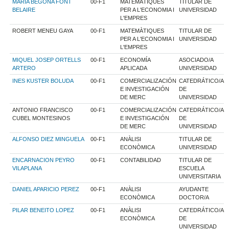
MARIA BEGOÑA FONT
00-F1
MATEMÀTIQUES
TITULAR DE
BELAIRE
PER A L'ECONOMIA I
UNIVERSIDAD
L'EMPRES
ROBERT MENEU GAYA
00-F1
MATEMÀTIQUES
TITULAR DE
PER A L'ECONOMIA I
UNIVERSIDAD
L'EMPRES
MIQUEL JOSEP ORTELLS
00-F1
ECONOMÍA
ASOCIADO/A
ARTERO
APLICADA
UNIVERSIDAD
INES KUSTER BOLUDA
00-F1
COMERCIALIZACIÓN
CATEDRÁTICO/A
E INVESTIGACIÓN
DE
DE MERC
UNIVERSIDAD
ANTONIO FRANCISCO
00-F1
COMERCIALIZACIÓN
CATEDRÁTICO/A
CUBEL MONTESINOS
E INVESTIGACIÓN
DE
DE MERC
UNIVERSIDAD
ALFONSO DIEZ MINGUELA
00-F1
ANÀLISI
TITULAR DE
ECONÒMICA
UNIVERSIDAD
ENCARNACION PEYRO
00-F1
CONTABILIDAD
TITULAR DE
VILAPLANA
ESCUELA
UNIVERSITARIA
DANIEL APARICIO PEREZ
00-F1
ANÀLISI
AYUDANTE
ECONÒMICA
DOCTOR/A
PILAR BENEITO LOPEZ
00-F1
ANÀLISI
CATEDRÁTICO/A
ECONÒMICA
DE
UNIVERSIDAD