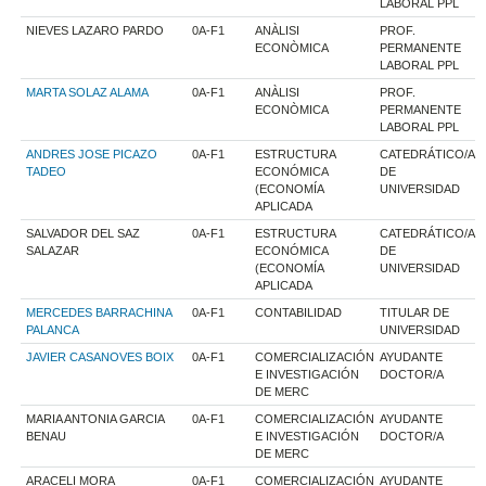
LABORAL PPL
NIEVES LAZARO PARDO
0A-F1
ANÀLISI
PROF.
ECONÒMICA
PERMANENTE
LABORAL PPL
MARTA SOLAZ ALAMA
0A-F1
ANÀLISI
PROF.
ECONÒMICA
PERMANENTE
LABORAL PPL
ANDRES JOSE PICAZO
0A-F1
ESTRUCTURA
CATEDRÁTICO/A
TADEO
ECONÓMICA
DE
(ECONOMÍA
UNIVERSIDAD
APLICADA
SALVADOR DEL SAZ
0A-F1
ESTRUCTURA
CATEDRÁTICO/A
SALAZAR
ECONÓMICA
DE
(ECONOMÍA
UNIVERSIDAD
APLICADA
MERCEDES BARRACHINA
0A-F1
CONTABILIDAD
TITULAR DE
PALANCA
UNIVERSIDAD
JAVIER CASANOVES BOIX
0A-F1
COMERCIALIZACIÓN
AYUDANTE
E INVESTIGACIÓN
DOCTOR/A
DE MERC
MARIA ANTONIA GARCIA
0A-F1
COMERCIALIZACIÓN
AYUDANTE
BENAU
E INVESTIGACIÓN
DOCTOR/A
DE MERC
ARACELI MORA
0A-F1
COMERCIALIZACIÓN
AYUDANTE