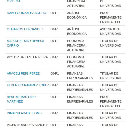
ORTEGA
FINANCERA I
DE
ACTUARIAL
UNIVERSIDAD
DAVID GONZALEZ AGUDO
00-F1
ANÀLISI
PROF.
ECONÒMICA
PERMANENTE
LABORAL PPL
OLGA ROS HERNANDEZ
00-F1
ANÀLISI
ASOCIADO/A
ECONÒMICA
UNIVERSIDAD
MARIA DEL MAR DEVESA
00-F1
ECONOMÍA
TITULAR DE
CARPIO
FINANCERA I
UNIVERSIDAD
ACTUARIAL
VICTOR BALLESTER RIERA
00-F1
ECONOMÍA
TITULAR DE
FINANCERA I
UNIVERSIDAD
ACTUARIAL
ARACELI REIG PEREZ
00-F1
FINANZAS
TITULAR DE
EMPRESARIALES
UNIVERSIDAD
FEDERICO RAMIREZ LOPEZ
00-F1
FINANZAS
TITULAR DE
EMPRESARIALES
UNIVERSIDAD
BEATRIZ MARTINEZ
00-F1
FINANZAS
PROF.
MARTINEZ
EMPRESARIALES
PERMANENTE
LABORAL PPL
INMACULADA BEL OMS
00-F1
FINANZAS
TITULAR DE
EMPRESARIALES
UNIVERSIDAD
VICENTE ANDRES SANCHIS
00-F1
FINANZAS
TITULAR DE