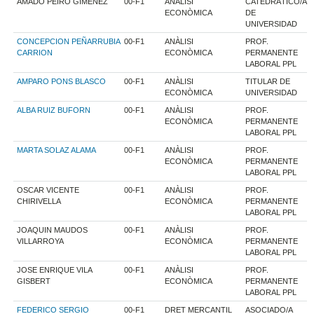
AMADO PEIRO GIMENEZ
00-F1
ANÀLISI
CATEDRÁTICO/A
ECONÒMICA
DE
UNIVERSIDAD
CONCEPCION PEÑARRUBIA
00-F1
ANÀLISI
PROF.
CARRION
ECONÒMICA
PERMANENTE
LABORAL PPL
AMPARO PONS BLASCO
00-F1
ANÀLISI
TITULAR DE
ECONÒMICA
UNIVERSIDAD
ALBA RUIZ BUFORN
00-F1
ANÀLISI
PROF.
ECONÒMICA
PERMANENTE
LABORAL PPL
MARTA SOLAZ ALAMA
00-F1
ANÀLISI
PROF.
ECONÒMICA
PERMANENTE
LABORAL PPL
OSCAR VICENTE
00-F1
ANÀLISI
PROF.
CHIRIVELLA
ECONÒMICA
PERMANENTE
LABORAL PPL
JOAQUIN MAUDOS
00-F1
ANÀLISI
PROF.
VILLARROYA
ECONÒMICA
PERMANENTE
LABORAL PPL
JOSE ENRIQUE VILA
00-F1
ANÀLISI
PROF.
GISBERT
ECONÒMICA
PERMANENTE
LABORAL PPL
FEDERICO SERGIO
00-F1
DRET MERCANTIL
ASOCIADO/A