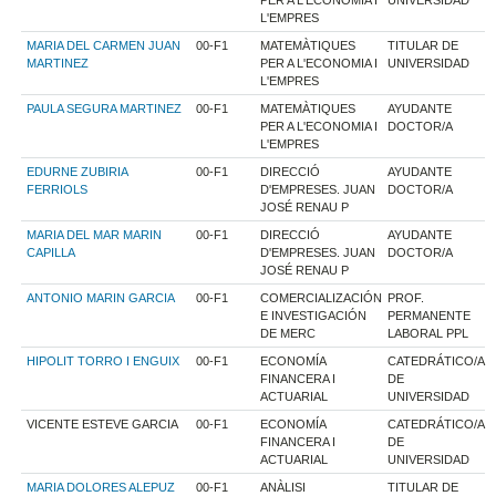
L'EMPRES
MARIA DEL CARMEN JUAN
00-F1
MATEMÀTIQUES
TITULAR DE
MARTINEZ
PER A L'ECONOMIA I
UNIVERSIDAD
L'EMPRES
PAULA SEGURA MARTINEZ
00-F1
MATEMÀTIQUES
AYUDANTE
PER A L'ECONOMIA I
DOCTOR/A
L'EMPRES
EDURNE ZUBIRIA
00-F1
DIRECCIÓ
AYUDANTE
FERRIOLS
D'EMPRESES. JUAN
DOCTOR/A
JOSÉ RENAU P
MARIA DEL MAR MARIN
00-F1
DIRECCIÓ
AYUDANTE
CAPILLA
D'EMPRESES. JUAN
DOCTOR/A
JOSÉ RENAU P
ANTONIO MARIN GARCIA
00-F1
COMERCIALIZACIÓN
PROF.
E INVESTIGACIÓN
PERMANENTE
DE MERC
LABORAL PPL
HIPOLIT TORRO I ENGUIX
00-F1
ECONOMÍA
CATEDRÁTICO/A
FINANCERA I
DE
ACTUARIAL
UNIVERSIDAD
VICENTE ESTEVE GARCIA
00-F1
ECONOMÍA
CATEDRÁTICO/A
FINANCERA I
DE
ACTUARIAL
UNIVERSIDAD
MARIA DOLORES ALEPUZ
00-F1
ANÀLISI
TITULAR DE