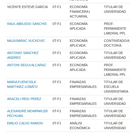
VICENTE ESTEVE GARCIA
0T-F1
ECONOMÍA
TITULAR DE
FINANCERA I
UNIVERSIDAD
ACTUARIAL
RAUL ABELEDO SANCHIS
0T-F1
ECONOMÍA
PROF.
APLICADA
PERMANENTE
LABORAL PPL
MAJA BARAC VUCKOVIC
0T-F1
ECONOMÍA
CONTRATADO/A
APLICADA
DOCTOR/A
ANTONIO SANCHEZ
0T-F1
ECONOMÍA
TITULAR DE
ANDRES
APLICADA
UNIVERSIDAD
ANTONI SEGUI ALCARAZ
0T-F1
ECONOMÍA
PROF.
APLICADA
PERMANENTE
LABORAL PPL
MARIA FUENCISLA
0T-F1
FINANZAS
TITULAR DE
MARTINEZ LOBATO
EMPRESARIALES
ESCUELA
UNIVERSITARIA
ARACELI REIG PEREZ
0T-F1
FINANZAS
TITULAR DE
EMPRESARIALES
UNIVERSIDAD
ALEXANDRE MOMPARLER
0T-F1
FINANZAS
TITULAR DE
PECHUAN
EMPRESARIALES
UNIVERSIDAD
EMILIO CALVO RAMON
0T-F1
ANÀLISI
TITULAR DE
ECONÒMICA
UNIVERSIDAD