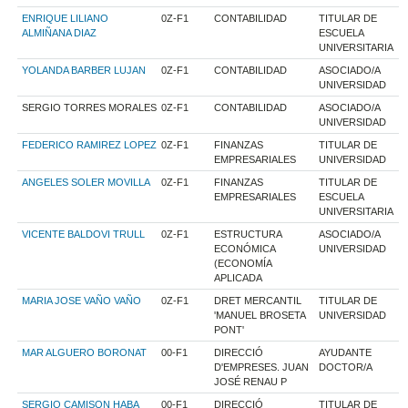
ENRIQUE LILIANO
0Z-F1
CONTABILIDAD
TITULAR DE
ALMIÑANA DIAZ
ESCUELA
UNIVERSITARIA
YOLANDA BARBER LUJAN
0Z-F1
CONTABILIDAD
ASOCIADO/A
UNIVERSIDAD
SERGIO TORRES MORALES
0Z-F1
CONTABILIDAD
ASOCIADO/A
UNIVERSIDAD
FEDERICO RAMIREZ LOPEZ
0Z-F1
FINANZAS
TITULAR DE
EMPRESARIALES
UNIVERSIDAD
ANGELES SOLER MOVILLA
0Z-F1
FINANZAS
TITULAR DE
EMPRESARIALES
ESCUELA
UNIVERSITARIA
VICENTE BALDOVI TRULL
0Z-F1
ESTRUCTURA
ASOCIADO/A
ECONÓMICA
UNIVERSIDAD
(ECONOMÍA
APLICADA
MARIA JOSE VAÑO VAÑO
0Z-F1
DRET MERCANTIL
TITULAR DE
'MANUEL BROSETA
UNIVERSIDAD
PONT'
MAR ALGUERO BORONAT
00-F1
DIRECCIÓ
AYUDANTE
D'EMPRESES. JUAN
DOCTOR/A
JOSÉ RENAU P
SERGIO CAMISON HABA
00-F1
DIRECCIÓ
TITULAR DE