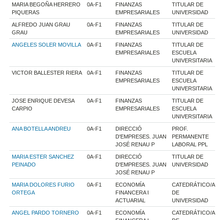
MARIA BEGOÑA HERRERO
0A-F1
FINANZAS
TITULAR DE
PIQUERAS
EMPRESARIALES
UNIVERSIDAD
ALFREDO JUAN GRAU
0A-F1
FINANZAS
TITULAR DE
GRAU
EMPRESARIALES
UNIVERSIDAD
ANGELES SOLER MOVILLA
0A-F1
FINANZAS
TITULAR DE
EMPRESARIALES
ESCUELA
UNIVERSITARIA
VICTOR BALLESTER RIERA
0A-F1
FINANZAS
TITULAR DE
EMPRESARIALES
ESCUELA
UNIVERSITARIA
JOSE ENRIQUE DEVESA
0A-F1
FINANZAS
TITULAR DE
CARPIO
EMPRESARIALES
ESCUELA
UNIVERSITARIA
ANA BOTELLA ANDREU
0A-F1
DIRECCIÓ
PROF.
D'EMPRESES. JUAN
PERMANENTE
JOSÉ RENAU P
LABORAL PPL
MARIA ESTER SANCHEZ
0A-F1
DIRECCIÓ
TITULAR DE
PEINADO
D'EMPRESES. JUAN
UNIVERSIDAD
JOSÉ RENAU P
MARIA DOLORES FURIO
0A-F1
ECONOMÍA
CATEDRÁTICO/A
ORTEGA
FINANCERA I
DE
ACTUARIAL
UNIVERSIDAD
ANGEL PARDO TORNERO
0A-F1
ECONOMÍA
CATEDRÁTICO/A