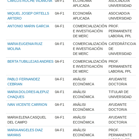
CARLOS ROCHE VILANOVA
0A-F1
ECONOMÍA
ASOCIADO/A
APLICADA
UNIVERSIDAD
MIQUEL JOSEP ORTELLS
0A-F1
ECONOMÍA
ASOCIADO/A
ARTERO
APLICADA
UNIVERSIDAD
ANTONIO MARIN GARCIA
0A-F1
COMERCIALIZACIÓN
PROF.
E INVESTIGACIÓN
PERMANENTE
DE MERC
LABORAL PPL
MARIA EUGENIA RUIZ
0A-F1
COMERCIALIZACIÓN
CATEDRÁTICO/A
MOLINA
E INVESTIGACIÓN
DE
DE MERC
UNIVERSIDAD
BERTA TUBILLEJAS ANDRES
0A-F1
COMERCIALIZACIÓN
PROF.
E INVESTIGACIÓN
PERMANENTE
DE MERC
LABORAL PPL
PABLO FERNANDEZ
0A-F1
ANÀLISI
AYUDANTE
CEBRIAN
ECONÒMICA
DOCTOR/A
MARIA DOLORES ALEPUZ
0A-F1
ANÀLISI
TITULAR DE
CHAQUES
ECONÒMICA
UNIVERSIDAD
IVAN VICENTE CARRION
0A-F1
ANÀLISI
AYUDANTE
ECONÒMICA
DOCTOR/A
MARIA ELENA CASQUEL
0A-F1
ANÀLISI
AYUDANTE
DEL CAMPO
ECONÒMICA
DOCTOR/A
MARIA ANGELES DIAZ
0A-F1
ANÀLISI
PROF.
MAYANS
ECONÒMICA
PERMANENTE