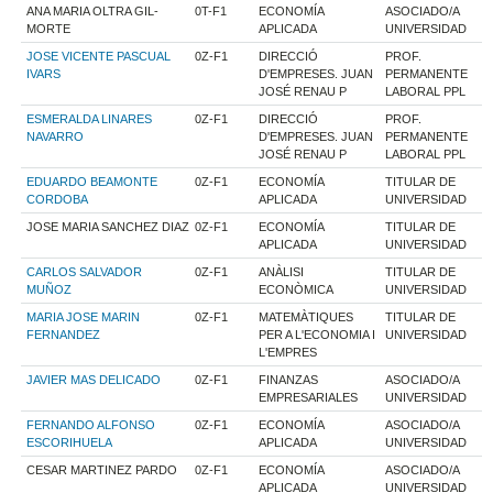
ANA MARIA OLTRA GIL-
0T-F1
ECONOMÍA
ASOCIADO/A
MORTE
APLICADA
UNIVERSIDAD
JOSE VICENTE PASCUAL
0Z-F1
DIRECCIÓ
PROF.
IVARS
D'EMPRESES. JUAN
PERMANENTE
JOSÉ RENAU P
LABORAL PPL
ESMERALDA LINARES
0Z-F1
DIRECCIÓ
PROF.
NAVARRO
D'EMPRESES. JUAN
PERMANENTE
JOSÉ RENAU P
LABORAL PPL
EDUARDO BEAMONTE
0Z-F1
ECONOMÍA
TITULAR DE
CORDOBA
APLICADA
UNIVERSIDAD
JOSE MARIA SANCHEZ DIAZ
0Z-F1
ECONOMÍA
TITULAR DE
APLICADA
UNIVERSIDAD
CARLOS SALVADOR
0Z-F1
ANÀLISI
TITULAR DE
MUÑOZ
ECONÒMICA
UNIVERSIDAD
MARIA JOSE MARIN
0Z-F1
MATEMÀTIQUES
TITULAR DE
FERNANDEZ
PER A L'ECONOMIA I
UNIVERSIDAD
L'EMPRES
JAVIER MAS DELICADO
0Z-F1
FINANZAS
ASOCIADO/A
EMPRESARIALES
UNIVERSIDAD
FERNANDO ALFONSO
0Z-F1
ECONOMÍA
ASOCIADO/A
ESCORIHUELA
APLICADA
UNIVERSIDAD
CESAR MARTINEZ PARDO
0Z-F1
ECONOMÍA
ASOCIADO/A
APLICADA
UNIVERSIDAD