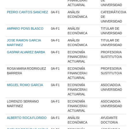
FINANCERA I
DE
ACTUARIAL
UNIVERSIDAD
PEDRO CANTOS SANCHEZ
0A-F1
ANÀLISI
CATEDRÁTICO/A
ECONÒMICA
DE
UNIVERSIDAD
AMPARO PONS BLASCO
0A-F1
ANÀLISI
TITULAR DE
ECONÒMICA
UNIVERSIDAD
JOSE RAMON GARCIA
0A-F1
ANÀLISI
TITULAR DE
MARTINEZ
ECONÒMICA
UNIVERSIDAD
GASPAR ALVAREZ BARBA
0A-F1
ECONOMÍA
PROFESOR/A
FINANCERA I
SUSTITUTO/A
ACTUARIAL
ROSA MARIA RODRIGUEZ
0A-F1
ECONOMÍA
PROFESOR/A
BARRERA
FINANCERA I
SUSTITUTO/A
ACTUARIAL
MIGUEL ROMO GARCIA
0A-F1
ECONOMÍA
ASOCIADO/A
FINANCERA I
UNIVERSIDAD
ACTUARIAL
LORENZO SERRANO
0A-F1
ECONOMÍA
ASOCIADO/A
MARTINEZ
FINANCERA I
UNIVERSIDAD
ACTUARIAL
ALBERTO ROCA FLORIDO
0A-F1
ANÀLISI
AYUDANTE
ECONÒMICA
DOCTOR/A