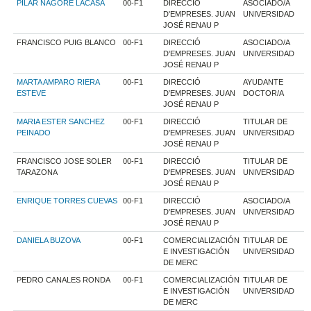
PILAR NAGORE LACASA
00-F1
DIRECCIÓ
ASOCIADO/A
D'EMPRESES. JUAN
UNIVERSIDAD
JOSÉ RENAU P
FRANCISCO PUIG BLANCO
00-F1
DIRECCIÓ
ASOCIADO/A
D'EMPRESES. JUAN
UNIVERSIDAD
JOSÉ RENAU P
MARTA AMPARO RIERA
00-F1
DIRECCIÓ
AYUDANTE
ESTEVE
D'EMPRESES. JUAN
DOCTOR/A
JOSÉ RENAU P
MARIA ESTER SANCHEZ
00-F1
DIRECCIÓ
TITULAR DE
PEINADO
D'EMPRESES. JUAN
UNIVERSIDAD
JOSÉ RENAU P
FRANCISCO JOSE SOLER
00-F1
DIRECCIÓ
TITULAR DE
TARAZONA
D'EMPRESES. JUAN
UNIVERSIDAD
JOSÉ RENAU P
ENRIQUE TORRES CUEVAS
00-F1
DIRECCIÓ
ASOCIADO/A
D'EMPRESES. JUAN
UNIVERSIDAD
JOSÉ RENAU P
DANIELA BUZOVA
00-F1
COMERCIALIZACIÓN
TITULAR DE
E INVESTIGACIÓN
UNIVERSIDAD
DE MERC
PEDRO CANALES RONDA
00-F1
COMERCIALIZACIÓN
TITULAR DE
E INVESTIGACIÓN
UNIVERSIDAD
DE MERC