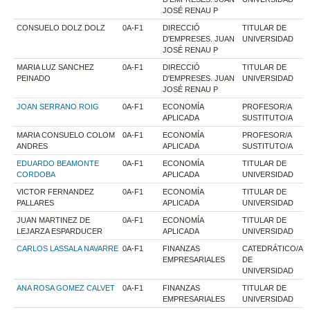
JOSÉ RENAU P
CONSUELO DOLZ DOLZ
0A-F1
DIRECCIÓ
TITULAR DE
D'EMPRESES. JUAN
UNIVERSIDAD
JOSÉ RENAU P
MARIA LUZ SANCHEZ
0A-F1
DIRECCIÓ
TITULAR DE
PEINADO
D'EMPRESES. JUAN
UNIVERSIDAD
JOSÉ RENAU P
JOAN SERRANO ROIG
0A-F1
ECONOMÍA
PROFESOR/A
APLICADA
SUSTITUTO/A
MARIA CONSUELO COLOM
0A-F1
ECONOMÍA
PROFESOR/A
ANDRES
APLICADA
SUSTITUTO/A
EDUARDO BEAMONTE
0A-F1
ECONOMÍA
TITULAR DE
CORDOBA
APLICADA
UNIVERSIDAD
VICTOR FERNANDEZ
0A-F1
ECONOMÍA
TITULAR DE
PALLARES
APLICADA
UNIVERSIDAD
JUAN MARTINEZ DE
0A-F1
ECONOMÍA
TITULAR DE
LEJARZA ESPARDUCER
APLICADA
UNIVERSIDAD
CARLOS LASSALA NAVARRE
0A-F1
FINANZAS
CATEDRÁTICO/A
EMPRESARIALES
DE
UNIVERSIDAD
ANA ROSA GOMEZ CALVET
0A-F1
FINANZAS
TITULAR DE
EMPRESARIALES
UNIVERSIDAD