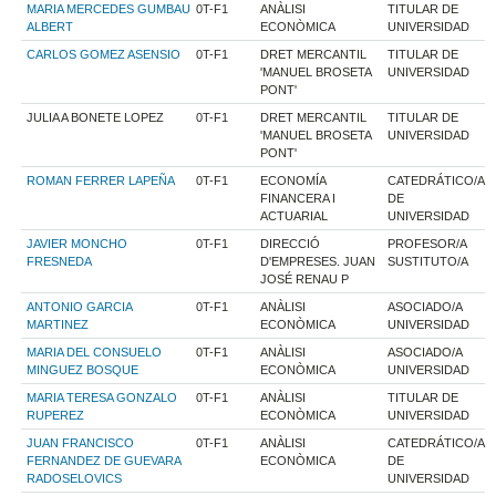
MARIA MERCEDES GUMBAU
0T-F1
ANÀLISI
TITULAR DE
ALBERT
ECONÒMICA
UNIVERSIDAD
CARLOS GOMEZ ASENSIO
0T-F1
DRET MERCANTIL
TITULAR DE
'MANUEL BROSETA
UNIVERSIDAD
PONT'
JULIA A BONETE LOPEZ
0T-F1
DRET MERCANTIL
TITULAR DE
'MANUEL BROSETA
UNIVERSIDAD
PONT'
ROMAN FERRER LAPEÑA
0T-F1
ECONOMÍA
CATEDRÁTICO/A
FINANCERA I
DE
ACTUARIAL
UNIVERSIDAD
JAVIER MONCHO
0T-F1
DIRECCIÓ
PROFESOR/A
FRESNEDA
D'EMPRESES. JUAN
SUSTITUTO/A
JOSÉ RENAU P
ANTONIO GARCIA
0T-F1
ANÀLISI
ASOCIADO/A
MARTINEZ
ECONÒMICA
UNIVERSIDAD
MARIA DEL CONSUELO
0T-F1
ANÀLISI
ASOCIADO/A
MINGUEZ BOSQUE
ECONÒMICA
UNIVERSIDAD
MARIA TERESA GONZALO
0T-F1
ANÀLISI
TITULAR DE
RUPEREZ
ECONÒMICA
UNIVERSIDAD
JUAN FRANCISCO
0T-F1
ANÀLISI
CATEDRÁTICO/A
FERNANDEZ DE GUEVARA
ECONÒMICA
DE
RADOSELOVICS
UNIVERSIDAD