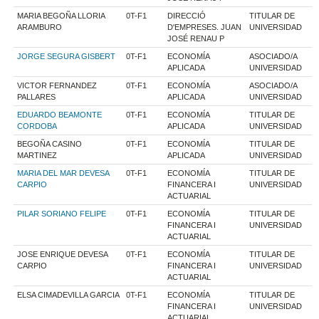
MARIA BEGOÑA LLORIA
0T-F1
DIRECCIÓ
TITULAR DE
ARAMBURO
D'EMPRESES. JUAN
UNIVERSIDAD
JOSÉ RENAU P
JORGE SEGURA GISBERT
0T-F1
ECONOMÍA
ASOCIADO/A
APLICADA
UNIVERSIDAD
VICTOR FERNANDEZ
0T-F1
ECONOMÍA
ASOCIADO/A
PALLARES
APLICADA
UNIVERSIDAD
EDUARDO BEAMONTE
0T-F1
ECONOMÍA
TITULAR DE
CORDOBA
APLICADA
UNIVERSIDAD
BEGOÑA CASINO
0T-F1
ECONOMÍA
TITULAR DE
MARTINEZ
APLICADA
UNIVERSIDAD
MARIA DEL MAR DEVESA
0T-F1
ECONOMÍA
TITULAR DE
CARPIO
FINANCERA I
UNIVERSIDAD
ACTUARIAL
PILAR SORIANO FELIPE
0T-F1
ECONOMÍA
TITULAR DE
FINANCERA I
UNIVERSIDAD
ACTUARIAL
JOSE ENRIQUE DEVESA
0T-F1
ECONOMÍA
TITULAR DE
CARPIO
FINANCERA I
UNIVERSIDAD
ACTUARIAL
ELSA CIMADEVILLA GARCIA
0T-F1
ECONOMÍA
TITULAR DE
FINANCERA I
UNIVERSIDAD
ACTUARIAL