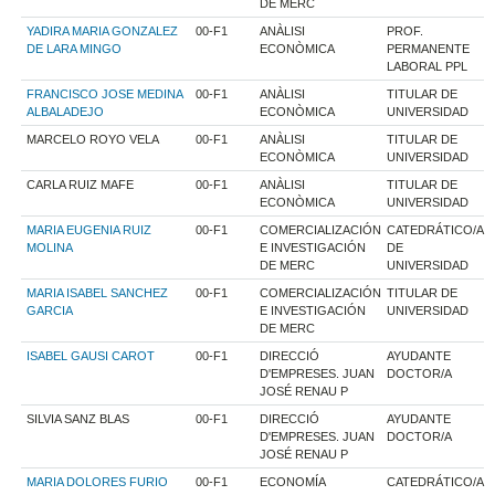
DE MERC
YADIRA MARIA GONZALEZ
00-F1
ANÀLISI
PROF.
DE LARA MINGO
ECONÒMICA
PERMANENTE
LABORAL PPL
FRANCISCO JOSE MEDINA
00-F1
ANÀLISI
TITULAR DE
ALBALADEJO
ECONÒMICA
UNIVERSIDAD
MARCELO ROYO VELA
00-F1
ANÀLISI
TITULAR DE
ECONÒMICA
UNIVERSIDAD
CARLA RUIZ MAFE
00-F1
ANÀLISI
TITULAR DE
ECONÒMICA
UNIVERSIDAD
MARIA EUGENIA RUIZ
00-F1
COMERCIALIZACIÓN
CATEDRÁTICO/A
MOLINA
E INVESTIGACIÓN
DE
DE MERC
UNIVERSIDAD
MARIA ISABEL SANCHEZ
00-F1
COMERCIALIZACIÓN
TITULAR DE
GARCIA
E INVESTIGACIÓN
UNIVERSIDAD
DE MERC
ISABEL GAUSI CAROT
00-F1
DIRECCIÓ
AYUDANTE
D'EMPRESES. JUAN
DOCTOR/A
JOSÉ RENAU P
SILVIA SANZ BLAS
00-F1
DIRECCIÓ
AYUDANTE
D'EMPRESES. JUAN
DOCTOR/A
JOSÉ RENAU P
MARIA DOLORES FURIO
00-F1
ECONOMÍA
CATEDRÁTICO/A