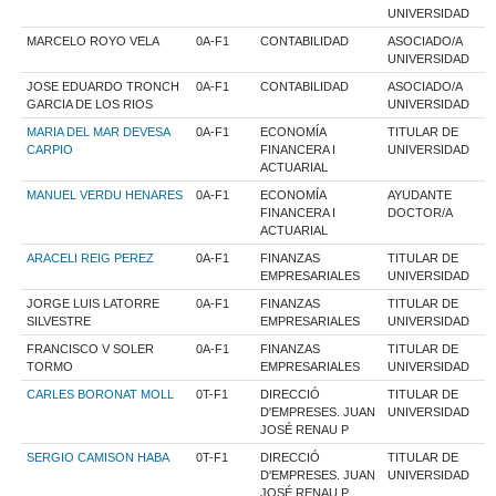
UNIVERSIDAD
MARCELO ROYO VELA
0A-F1
CONTABILIDAD
ASOCIADO/A
UNIVERSIDAD
JOSE EDUARDO TRONCH
0A-F1
CONTABILIDAD
ASOCIADO/A
GARCIA DE LOS RIOS
UNIVERSIDAD
MARIA DEL MAR DEVESA
0A-F1
ECONOMÍA
TITULAR DE
CARPIO
FINANCERA I
UNIVERSIDAD
ACTUARIAL
MANUEL VERDU HENARES
0A-F1
ECONOMÍA
AYUDANTE
FINANCERA I
DOCTOR/A
ACTUARIAL
ARACELI REIG PEREZ
0A-F1
FINANZAS
TITULAR DE
EMPRESARIALES
UNIVERSIDAD
JORGE LUIS LATORRE
0A-F1
FINANZAS
TITULAR DE
SILVESTRE
EMPRESARIALES
UNIVERSIDAD
FRANCISCO V SOLER
0A-F1
FINANZAS
TITULAR DE
TORMO
EMPRESARIALES
UNIVERSIDAD
CARLES BORONAT MOLL
0T-F1
DIRECCIÓ
TITULAR DE
D'EMPRESES. JUAN
UNIVERSIDAD
JOSÉ RENAU P
SERGIO CAMISON HABA
0T-F1
DIRECCIÓ
TITULAR DE
D'EMPRESES. JUAN
UNIVERSIDAD
JOSÉ RENAU P