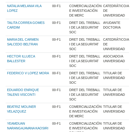
NATALIA MELANIA VILA
00-F1
COMERCIALIZACIÓN
CATEDRÁTICO/A
LOPEZ
E INVESTIGACIÓN
DE
DE MERC
UNIVERSIDAD
TALITA CORREA GOMES
00-F1
DRET DEL TREBALL
AYUDANTE
CARDIM
I DE LA SEGURITAT
DOCTOR/A
SOC
MARIA DEL CARMEN
00-F1
DRET DEL TREBALL
CATEDRÁTICO/A
SALCEDO BELTRAN
I DE LA SEGURITAT
DE
SOC
UNIVERSIDAD
HECTOR ILLUECA
00-F1
DRET DEL TREBALL
ASOCIADO/A
BALLESTER
I DE LA SEGURITAT
UNIVERSIDAD
SOC
FEDERICO V LOPEZ MORA
00-F1
DRET DEL TREBALL
TITULAR DE
I DE LA SEGURITAT
UNIVERSIDAD
SOC
EDUARDO ENRIQUE
00-F1
DRET DEL TREBALL
TITULAR DE
TALENS VISCONTI
I DE LA SEGURITAT
UNIVERSIDAD
SOC
BEATRIZ MOLINER
00-F1
COMERCIALIZACIÓN
TITULAR DE
VELAZQUEZ
E INVESTIGACIÓN
UNIVERSIDAD
DE MERC
YEAMDUAN
00-F1
COMERCIALIZACIÓN
TITULAR DE
NARANGAJAVANA KAOSIRI
E INVESTIGACIÓN
UNIVERSIDAD