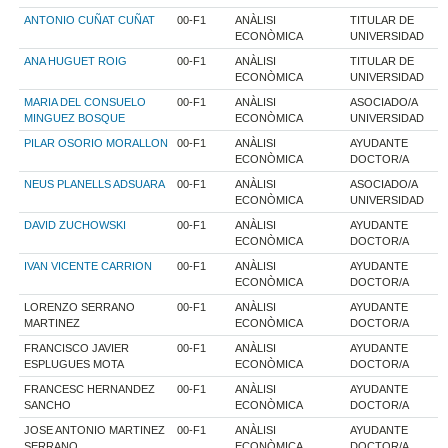
ANTONIO CUÑAT CUÑAT
00-F1
ANÀLISI
TITULAR DE
ECONÒMICA
UNIVERSIDAD
ANA HUGUET ROIG
00-F1
ANÀLISI
TITULAR DE
ECONÒMICA
UNIVERSIDAD
MARIA DEL CONSUELO
00-F1
ANÀLISI
ASOCIADO/A
MINGUEZ BOSQUE
ECONÒMICA
UNIVERSIDAD
PILAR OSORIO MORALLON
00-F1
ANÀLISI
AYUDANTE
ECONÒMICA
DOCTOR/A
NEUS PLANELLS ADSUARA
00-F1
ANÀLISI
ASOCIADO/A
ECONÒMICA
UNIVERSIDAD
DAVID ZUCHOWSKI
00-F1
ANÀLISI
AYUDANTE
ECONÒMICA
DOCTOR/A
IVAN VICENTE CARRION
00-F1
ANÀLISI
AYUDANTE
ECONÒMICA
DOCTOR/A
LORENZO SERRANO
00-F1
ANÀLISI
AYUDANTE
MARTINEZ
ECONÒMICA
DOCTOR/A
FRANCISCO JAVIER
00-F1
ANÀLISI
AYUDANTE
ESPLUGUES MOTA
ECONÒMICA
DOCTOR/A
FRANCESC HERNANDEZ
00-F1
ANÀLISI
AYUDANTE
SANCHO
ECONÒMICA
DOCTOR/A
JOSE ANTONIO MARTINEZ
00-F1
ANÀLISI
AYUDANTE
SERRANO
ECONÒMICA
DOCTOR/A