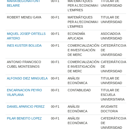
MARIA BEGOÑA FONT
00-F1
MATEMÀTIQUES
TITULAR DE
BELAIRE
PER A L'ECONOMIA I
UNIVERSIDAD
L'EMPRES
ROBERT MENEU GAYA
00-F1
MATEMÀTIQUES
TITULAR DE
PER A L'ECONOMIA I
UNIVERSIDAD
L'EMPRES
MIQUEL JOSEP ORTELLS
00-F1
ECONOMÍA
ASOCIADO/A
ARTERO
APLICADA
UNIVERSIDAD
INES KUSTER BOLUDA
00-F1
COMERCIALIZACIÓN
CATEDRÁTICO/A
E INVESTIGACIÓN
DE
DE MERC
UNIVERSIDAD
ANTONIO FRANCISCO
00-F1
COMERCIALIZACIÓN
CATEDRÁTICO/A
CUBEL MONTESINOS
E INVESTIGACIÓN
DE
DE MERC
UNIVERSIDAD
ALFONSO DIEZ MINGUELA
00-F1
ANÀLISI
TITULAR DE
ECONÒMICA
UNIVERSIDAD
ENCARNACION PEYRO
00-F1
CONTABILIDAD
TITULAR DE
VILAPLANA
ESCUELA
UNIVERSITARIA
DANIEL APARICIO PEREZ
00-F1
ANÀLISI
AYUDANTE
ECONÒMICA
DOCTOR/A
PILAR BENEITO LOPEZ
00-F1
ANÀLISI
CATEDRÁTICO/A
ECONÒMICA
DE
UNIVERSIDAD