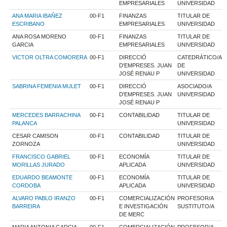
EMPRESARIALES
UNIVERSIDAD
ANA MARIA IBAÑEZ
00-F1
FINANZAS
TITULAR DE
ESCRIBANO
EMPRESARIALES
UNIVERSIDAD
ANA ROSA MORENO
00-F1
FINANZAS
TITULAR DE
GARCIA
EMPRESARIALES
UNIVERSIDAD
VICTOR OLTRA COMORERA
00-F1
DIRECCIÓ
CATEDRÁTICO/A
D'EMPRESES. JUAN
DE
JOSÉ RENAU P
UNIVERSIDAD
SABRINA FEMENIA MULET
00-F1
DIRECCIÓ
ASOCIADO/A
D'EMPRESES. JUAN
UNIVERSIDAD
JOSÉ RENAU P
MERCEDES BARRACHINA
00-F1
CONTABILIDAD
TITULAR DE
PALANCA
UNIVERSIDAD
CESAR CAMISON
00-F1
CONTABILIDAD
TITULAR DE
ZORNOZA
UNIVERSIDAD
FRANCISCO GABRIEL
00-F1
ECONOMÍA
TITULAR DE
MORILLAS JURADO
APLICADA
UNIVERSIDAD
EDUARDO BEAMONTE
00-F1
ECONOMÍA
TITULAR DE
CORDOBA
APLICADA
UNIVERSIDAD
ALVARO PABLO IRANZO
00-F1
COMERCIALIZACIÓN
PROFESOR/A
BARREIRA
E INVESTIGACIÓN
SUSTITUTO/A
DE MERC
MARIA ANTONIA GARCIA
00-F1
COMERCIALIZACIÓN
PROFESOR/A