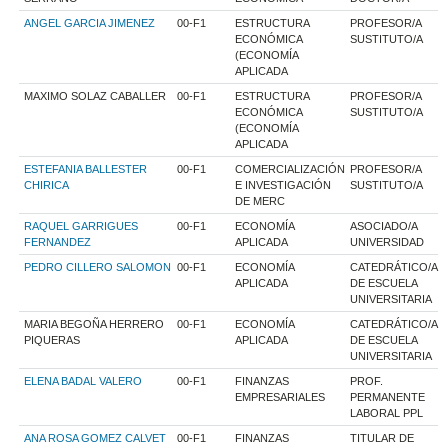
ANGEL GARCIA JIMENEZ
00-F1
ESTRUCTURA
PROFESOR/A
ECONÓMICA
SUSTITUTO/A
(ECONOMÍA
APLICADA
MAXIMO SOLAZ CABALLER
00-F1
ESTRUCTURA
PROFESOR/A
ECONÓMICA
SUSTITUTO/A
(ECONOMÍA
APLICADA
ESTEFANIA BALLESTER
00-F1
COMERCIALIZACIÓN
PROFESOR/A
CHIRICA
E INVESTIGACIÓN
SUSTITUTO/A
DE MERC
RAQUEL GARRIGUES
00-F1
ECONOMÍA
ASOCIADO/A
FERNANDEZ
APLICADA
UNIVERSIDAD
PEDRO CILLERO SALOMON
00-F1
ECONOMÍA
CATEDRÁTICO/A
APLICADA
DE ESCUELA
UNIVERSITARIA
MARIA BEGOÑA HERRERO
00-F1
ECONOMÍA
CATEDRÁTICO/A
PIQUERAS
APLICADA
DE ESCUELA
UNIVERSITARIA
ELENA BADAL VALERO
00-F1
FINANZAS
PROF.
EMPRESARIALES
PERMANENTE
LABORAL PPL
ANA ROSA GOMEZ CALVET
00-F1
FINANZAS
TITULAR DE