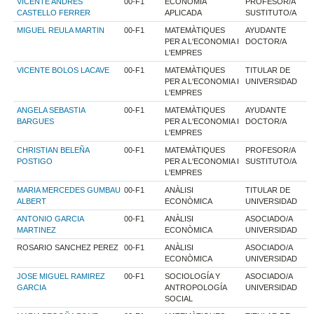
VICENTE ANDRES
00-F1
ECONOMÍA
PROFESOR/A
CASTELLO FERRER
APLICADA
SUSTITUTO/A
MIGUEL REULA MARTIN
00-F1
MATEMÀTIQUES
AYUDANTE
PER A L'ECONOMIA I
DOCTOR/A
L'EMPRES
VICENTE BOLOS LACAVE
00-F1
MATEMÀTIQUES
TITULAR DE
PER A L'ECONOMIA I
UNIVERSIDAD
L'EMPRES
ANGELA SEBASTIA
00-F1
MATEMÀTIQUES
AYUDANTE
BARGUES
PER A L'ECONOMIA I
DOCTOR/A
L'EMPRES
CHRISTIAN BELEÑA
00-F1
MATEMÀTIQUES
PROFESOR/A
POSTIGO
PER A L'ECONOMIA I
SUSTITUTO/A
L'EMPRES
MARIA MERCEDES GUMBAU
00-F1
ANÀLISI
TITULAR DE
ALBERT
ECONÒMICA
UNIVERSIDAD
ANTONIO GARCIA
00-F1
ANÀLISI
ASOCIADO/A
MARTINEZ
ECONÒMICA
UNIVERSIDAD
ROSARIO SANCHEZ PEREZ
00-F1
ANÀLISI
ASOCIADO/A
ECONÒMICA
UNIVERSIDAD
JOSE MIGUEL RAMIREZ
00-F1
SOCIOLOGÍA Y
ASOCIADO/A
GARCIA
ANTROPOLOGÍA
UNIVERSIDAD
SOCIAL