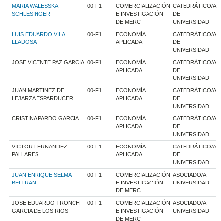
MARIA WALESSKA
00-F1
COMERCIALIZACIÓN
CATEDRÁTICO/A
SCHLESINGER
E INVESTIGACIÓN
DE
DE MERC
UNIVERSIDAD
LUIS EDUARDO VILA
00-F1
ECONOMÍA
CATEDRÁTICO/A
LLADOSA
APLICADA
DE
UNIVERSIDAD
JOSE VICENTE PAZ GARCIA
00-F1
ECONOMÍA
CATEDRÁTICO/A
APLICADA
DE
UNIVERSIDAD
JUAN MARTINEZ DE
00-F1
ECONOMÍA
CATEDRÁTICO/A
LEJARZA ESPARDUCER
APLICADA
DE
UNIVERSIDAD
CRISTINA PARDO GARCIA
00-F1
ECONOMÍA
CATEDRÁTICO/A
APLICADA
DE
UNIVERSIDAD
VICTOR FERNANDEZ
00-F1
ECONOMÍA
CATEDRÁTICO/A
PALLARES
APLICADA
DE
UNIVERSIDAD
JUAN ENRIQUE SELMA
00-F1
COMERCIALIZACIÓN
ASOCIADO/A
BELTRAN
E INVESTIGACIÓN
UNIVERSIDAD
DE MERC
JOSE EDUARDO TRONCH
00-F1
COMERCIALIZACIÓN
ASOCIADO/A
GARCIA DE LOS RIOS
E INVESTIGACIÓN
UNIVERSIDAD
DE MERC