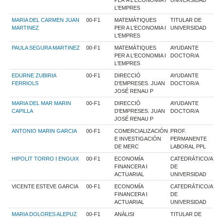
L'EMPRES
MARIA DEL CARMEN JUAN
00-F1
MATEMÀTIQUES
TITULAR DE
MARTINEZ
PER A L'ECONOMIA I
UNIVERSIDAD
L'EMPRES
PAULA SEGURA MARTINEZ
00-F1
MATEMÀTIQUES
AYUDANTE
PER A L'ECONOMIA I
DOCTOR/A
L'EMPRES
EDURNE ZUBIRIA
00-F1
DIRECCIÓ
AYUDANTE
FERRIOLS
D'EMPRESES. JUAN
DOCTOR/A
JOSÉ RENAU P
MARIA DEL MAR MARIN
00-F1
DIRECCIÓ
AYUDANTE
CAPILLA
D'EMPRESES. JUAN
DOCTOR/A
JOSÉ RENAU P
ANTONIO MARIN GARCIA
00-F1
COMERCIALIZACIÓN
PROF.
E INVESTIGACIÓN
PERMANENTE
DE MERC
LABORAL PPL
HIPOLIT TORRO I ENGUIX
00-F1
ECONOMÍA
CATEDRÁTICO/A
FINANCERA I
DE
ACTUARIAL
UNIVERSIDAD
VICENTE ESTEVE GARCIA
00-F1
ECONOMÍA
CATEDRÁTICO/A
FINANCERA I
DE
ACTUARIAL
UNIVERSIDAD
MARIA DOLORES ALEPUZ
00-F1
ANÀLISI
TITULAR DE