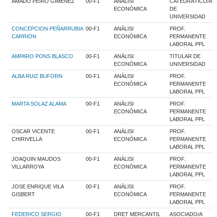
AMADO PEIRO GIMENEZ
00-F1
ANÀLISI
CATEDRÁTICO/A
ECONÒMICA
DE
UNIVERSIDAD
CONCEPCION PEÑARRUBIA
00-F1
ANÀLISI
PROF.
CARRION
ECONÒMICA
PERMANENTE
LABORAL PPL
AMPARO PONS BLASCO
00-F1
ANÀLISI
TITULAR DE
ECONÒMICA
UNIVERSIDAD
ALBA RUIZ BUFORN
00-F1
ANÀLISI
PROF.
ECONÒMICA
PERMANENTE
LABORAL PPL
MARTA SOLAZ ALAMA
00-F1
ANÀLISI
PROF.
ECONÒMICA
PERMANENTE
LABORAL PPL
OSCAR VICENTE
00-F1
ANÀLISI
PROF.
CHIRIVELLA
ECONÒMICA
PERMANENTE
LABORAL PPL
JOAQUIN MAUDOS
00-F1
ANÀLISI
PROF.
VILLARROYA
ECONÒMICA
PERMANENTE
LABORAL PPL
JOSE ENRIQUE VILA
00-F1
ANÀLISI
PROF.
GISBERT
ECONÒMICA
PERMANENTE
LABORAL PPL
FEDERICO SERGIO
00-F1
DRET MERCANTIL
ASOCIADO/A