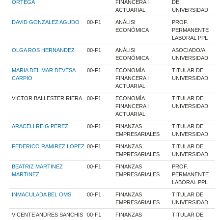
ORTEGA
FINANCERA I
DE
ACTUARIAL
UNIVERSIDAD
DAVID GONZALEZ AGUDO
00-F1
ANÀLISI
PROF.
ECONÒMICA
PERMANENTE
LABORAL PPL
OLGA ROS HERNANDEZ
00-F1
ANÀLISI
ASOCIADO/A
ECONÒMICA
UNIVERSIDAD
MARIA DEL MAR DEVESA
00-F1
ECONOMÍA
TITULAR DE
CARPIO
FINANCERA I
UNIVERSIDAD
ACTUARIAL
VICTOR BALLESTER RIERA
00-F1
ECONOMÍA
TITULAR DE
FINANCERA I
UNIVERSIDAD
ACTUARIAL
ARACELI REIG PEREZ
00-F1
FINANZAS
TITULAR DE
EMPRESARIALES
UNIVERSIDAD
FEDERICO RAMIREZ LOPEZ
00-F1
FINANZAS
TITULAR DE
EMPRESARIALES
UNIVERSIDAD
BEATRIZ MARTINEZ
00-F1
FINANZAS
PROF.
MARTINEZ
EMPRESARIALES
PERMANENTE
LABORAL PPL
INMACULADA BEL OMS
00-F1
FINANZAS
TITULAR DE
EMPRESARIALES
UNIVERSIDAD
VICENTE ANDRES SANCHIS
00-F1
FINANZAS
TITULAR DE