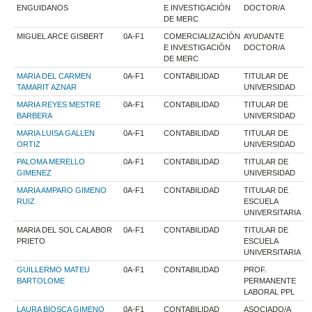
ENGUIDANOS
E INVESTIGACIÓN
DOCTOR/A
DE MERC
MIGUEL ARCE GISBERT
0A-F1
COMERCIALIZACIÓN
AYUDANTE
E INVESTIGACIÓN
DOCTOR/A
DE MERC
MARIA DEL CARMEN
0A-F1
CONTABILIDAD
TITULAR DE
TAMARIT AZNAR
UNIVERSIDAD
MARIA REYES MESTRE
0A-F1
CONTABILIDAD
TITULAR DE
BARBERA
UNIVERSIDAD
MARIA LUISA GALLEN
0A-F1
CONTABILIDAD
TITULAR DE
ORTIZ
UNIVERSIDAD
PALOMA MERELLO
0A-F1
CONTABILIDAD
TITULAR DE
GIMENEZ
UNIVERSIDAD
MARIA AMPARO GIMENO
0A-F1
CONTABILIDAD
TITULAR DE
RUIZ
ESCUELA
UNIVERSITARIA
MARIA DEL SOL CALABOR
0A-F1
CONTABILIDAD
TITULAR DE
PRIETO
ESCUELA
UNIVERSITARIA
GUILLERMO MATEU
0A-F1
CONTABILIDAD
PROF.
BARTOLOME
PERMANENTE
LABORAL PPL
LAURA BIOSCA GIMENO
0A-F1
CONTABILIDAD
ASOCIADO/A