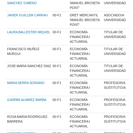
SANCHEZ GIMENO
'MANUEL BROSETA
UNIVERSIDAD
PONT'
JAVIER GUILLEM CARRAU
00-F1
DRET MERCANTIL
ASOCIADO/A
'MANUEL BROSETA
UNIVERSIDAD
PONT'
LAURA BALLESTER MIQUEL
00-F1
ECONOMÍA
TITULAR DE
FINANCERA I
UNIVERSIDAD
ACTUARIAL
FRANCISCO MUÑOZ
00-F1
ECONOMÍA
TITULAR DE
MURGUI
FINANCERA I
UNIVERSIDAD
ACTUARIAL
JOSE MARIA SANCHEZ DIAZ
00-F1
ECONOMÍA
TITULAR DE
FINANCERA I
UNIVERSIDAD
ACTUARIAL
MARIA SERRA SORIANO
00-F1
ECONOMÍA
PROFESOR/A
FINANCERA I
SUSTITUTO/A
ACTUARIAL
GASPAR ALVAREZ BARBA
00-F1
ECONOMÍA
PROFESOR/A
FINANCERA I
SUSTITUTO/A
ACTUARIAL
ROSA MARIA RODRIGUEZ
00-F1
ECONOMÍA
PROFESOR/A
BARRERA
FINANCERA I
SUSTITUTO/A
ACTUARIAL