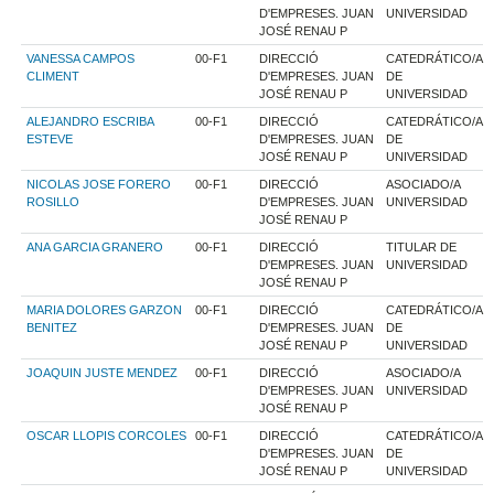
D'EMPRESES. JUAN
UNIVERSIDAD
JOSÉ RENAU P
VANESSA CAMPOS
00-F1
DIRECCIÓ
CATEDRÁTICO/A
CLIMENT
D'EMPRESES. JUAN
DE
JOSÉ RENAU P
UNIVERSIDAD
ALEJANDRO ESCRIBA
00-F1
DIRECCIÓ
CATEDRÁTICO/A
ESTEVE
D'EMPRESES. JUAN
DE
JOSÉ RENAU P
UNIVERSIDAD
NICOLAS JOSE FORERO
00-F1
DIRECCIÓ
ASOCIADO/A
ROSILLO
D'EMPRESES. JUAN
UNIVERSIDAD
JOSÉ RENAU P
ANA GARCIA GRANERO
00-F1
DIRECCIÓ
TITULAR DE
D'EMPRESES. JUAN
UNIVERSIDAD
JOSÉ RENAU P
MARIA DOLORES GARZON
00-F1
DIRECCIÓ
CATEDRÁTICO/A
BENITEZ
D'EMPRESES. JUAN
DE
JOSÉ RENAU P
UNIVERSIDAD
JOAQUIN JUSTE MENDEZ
00-F1
DIRECCIÓ
ASOCIADO/A
D'EMPRESES. JUAN
UNIVERSIDAD
JOSÉ RENAU P
OSCAR LLOPIS CORCOLES
00-F1
DIRECCIÓ
CATEDRÁTICO/A
D'EMPRESES. JUAN
DE
JOSÉ RENAU P
UNIVERSIDAD