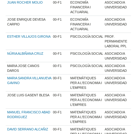
JUAN ROCHER MOLIO
00-F1
ECONOMÍA
ASOCIADO/A
FINANCERA I
UNIVERSIDAD
ACTUARIAL
JOSE ENRIQUE DEVESA
00-F1
ECONOMÍA
ASOCIADO/A
CARPIO
FINANCERA I
UNIVERSIDAD
ACTUARIAL
ESTHER VILLAJOS GIRONA
00-F1
PSICOLOGÍA SOCIAL
PROF.
PERMANENTE
LABORAL PPL
NÚRIA ALBIÑANA CRUZ
00-F1
PSICOLOGÍA SOCIAL
ASOCIADO/A
UNIVERSIDAD
MARIA JOSE CANOS
00-F1
PSICOLOGÍA SOCIAL
ASOCIADO/A
DAROS
UNIVERSIDAD
MARIA SANDRA VILLANUEVA
00-F1
MATEMÀTIQUES
ASOCIADO/A
GAVINO
PER A L'ECONOMIA I
UNIVERSIDAD
L'EMPRES
JOSE LUIS GASENT BLESA
00-F1
MATEMÀTIQUES
ASOCIADO/A
PER A L'ECONOMIA I
UNIVERSIDAD
L'EMPRES
MANUEL FRANCISCO ABAD
00-F1
MATEMÀTIQUES
ASOCIADO/A
RODRIGUEZ
PER A L'ECONOMIA I
UNIVERSIDAD
L'EMPRES
DAVID SERRANO ALCAÑIZ
00-F1
MATEMÀTIQUES
ASOCIADO/A
PER A L'ECONOMIA I
UNIVERSIDAD