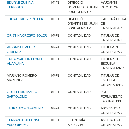
EDURNE ZUBIRIA
0T-F1
DIRECCIÓ
AYUDANTE
FERRIOLS
D'EMPRESES. JUAN
DOCTOR/A
JOSÉ RENAU P
JULIA OLMOS PEÑUELA
0T-F1
DIRECCIÓ
CATEDRÁTICO/A
D'EMPRESES. JUAN
DE
JOSÉ RENAU P
UNIVERSIDAD
CRISTINA CRESPO SOLER
0T-F1
CONTABILIDAD
TITULAR DE
UNIVERSIDAD
PALOMA MERELLO
0T-F1
CONTABILIDAD
TITULAR DE
GIMENEZ
UNIVERSIDAD
ENCARNACION PEYRO
0T-F1
CONTABILIDAD
TITULAR DE
VILAPLANA
ESCUELA
UNIVERSITARIA
MARIANO ROMERO
0T-F1
CONTABILIDAD
TITULAR DE
MARTINEZ
ESCUELA
UNIVERSITARIA
GUILLERMO MATEU
0T-F1
CONTABILIDAD
PROF.
BARTOLOME
PERMANENTE
LABORAL PPL
LAURA BIOSCA GIMENO
0T-F1
CONTABILIDAD
ASOCIADO/A
UNIVERSIDAD
FERNANDO ALFONSO
0T-F1
ECONOMÍA
ASOCIADO/A
ESCORIHUELA
APLICADA
UNIVERSIDAD