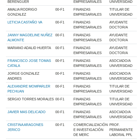
BERENGUER
EMPRESARIALES
UNIVERSIDAD
AMALIA RODRIGO
00-F1
FINANZAS
TITULAR DE
GONZALEZ
EMPRESARIALES
UNIVERSIDAD
LETICIA CASTAÑO VA
00-F1
FINANZAS
AYUDANTE
EMPRESARIALES
DOCTOR/A
JANNY MAGDELINE NUÑEZ
00-F1
FINANZAS
AYUDANTE
ALMONTE
EMPRESARIALES
DOCTOR/A
MARIANO ADALID HUERTA
00-F1
FINANZAS
AYUDANTE
EMPRESARIALES
DOCTOR/A
FRANCISCO JOSE TOMAS
00-F1
FINANZAS
ASOCIADO/A
CATALA
EMPRESARIALES
UNIVERSIDAD
JORGE GONZALEZ
00-F1
FINANZAS
ASOCIADO/A
ANDRES
EMPRESARIALES
UNIVERSIDAD
ALEXANDRE MOMPARLER
00-F1
FINANZAS
TITULAR DE
PECHUAN
EMPRESARIALES
UNIVERSIDAD
SERGIO TORRES MORALES
00-F1
FINANZAS
TITULAR DE
EMPRESARIALES
UNIVERSIDAD
JAVIER MAS DELICADO
00-F1
FINANZAS
ASOCIADO/A
EMPRESARIALES
UNIVERSIDAD
CRISTINA ARAGONES
00-F1
COMERCIALIZACIÓN
PROF.
JERICO
E INVESTIGACIÓN
PERMANENTE
DE MERC
LABORAL PPL