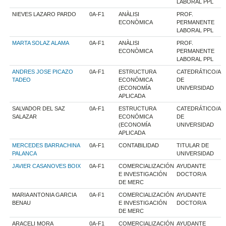
LABORAL PPL
NIEVES LAZARO PARDO
0A-F1
ANÀLISI
PROF.
ECONÒMICA
PERMANENTE
LABORAL PPL
MARTA SOLAZ ALAMA
0A-F1
ANÀLISI
PROF.
ECONÒMICA
PERMANENTE
LABORAL PPL
ANDRES JOSE PICAZO
0A-F1
ESTRUCTURA
CATEDRÁTICO/A
TADEO
ECONÓMICA
DE
(ECONOMÍA
UNIVERSIDAD
APLICADA
SALVADOR DEL SAZ
0A-F1
ESTRUCTURA
CATEDRÁTICO/A
SALAZAR
ECONÓMICA
DE
(ECONOMÍA
UNIVERSIDAD
APLICADA
MERCEDES BARRACHINA
0A-F1
CONTABILIDAD
TITULAR DE
PALANCA
UNIVERSIDAD
JAVIER CASANOVES BOIX
0A-F1
COMERCIALIZACIÓN
AYUDANTE
E INVESTIGACIÓN
DOCTOR/A
DE MERC
MARIA ANTONIA GARCIA
0A-F1
COMERCIALIZACIÓN
AYUDANTE
BENAU
E INVESTIGACIÓN
DOCTOR/A
DE MERC
ARACELI MORA
0A-F1
COMERCIALIZACIÓN
AYUDANTE