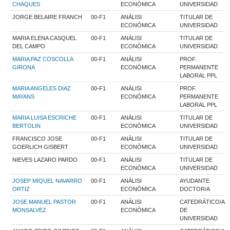
CHAQUES
ECONÒMICA
UNIVERSIDAD
JORGE BELAIRE FRANCH
00-F1
ANÀLISI
TITULAR DE
ECONÒMICA
UNIVERSIDAD
MARIA ELENA CASQUEL
00-F1
ANÀLISI
TITULAR DE
DEL CAMPO
ECONÒMICA
UNIVERSIDAD
MARIA PAZ COSCOLLA
00-F1
ANÀLISI
PROF.
GIRONA
ECONÒMICA
PERMANENTE
LABORAL PPL
MARIA ANGELES DIAZ
00-F1
ANÀLISI
PROF.
MAYANS
ECONÒMICA
PERMANENTE
LABORAL PPL
MARIA LUISA ESCRICHE
00-F1
ANÀLISI
TITULAR DE
BERTOLIN
ECONÒMICA
UNIVERSIDAD
FRANCISCO JOSE
00-F1
ANÀLISI
TITULAR DE
GOERLICH GISBERT
ECONÒMICA
UNIVERSIDAD
NIEVES LAZARO PARDO
00-F1
ANÀLISI
TITULAR DE
ECONÒMICA
UNIVERSIDAD
JOSEP MIQUEL NAVARRO
00-F1
ANÀLISI
AYUDANTE
ORTIZ
ECONÒMICA
DOCTOR/A
JOSE MANUEL PASTOR
00-F1
ANÀLISI
CATEDRÁTICO/A
MONSALVEZ
ECONÒMICA
DE
UNIVERSIDAD