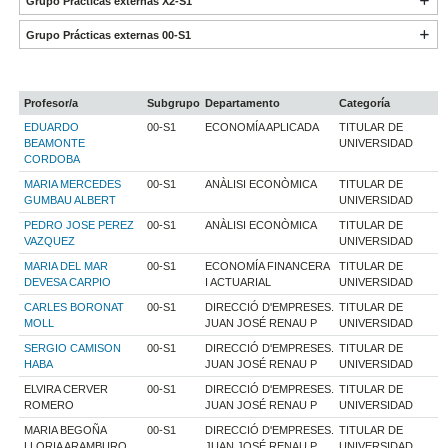
Grupo Prácticas externas X2-S1
Grupo Prácticas externas 00-S1
Profesor/a
Subgrupo
Departamento
Categoría
EDUARDO
00-S1
ECONOMÍA APLICADA
TITULAR DE
BEAMONTE
UNIVERSIDAD
CORDOBA
MARIA MERCEDES
00-S1
ANÀLISI ECONÒMICA
TITULAR DE
GUMBAU ALBERT
UNIVERSIDAD
PEDRO JOSE PEREZ
00-S1
ANÀLISI ECONÒMICA
TITULAR DE
VAZQUEZ
UNIVERSIDAD
MARIA DEL MAR
00-S1
ECONOMÍA FINANCERA
TITULAR DE
DEVESA CARPIO
I ACTUARIAL
UNIVERSIDAD
CARLES BORONAT
00-S1
DIRECCIÓ D'EMPRESES.
TITULAR DE
MOLL
JUAN JOSÉ RENAU P
UNIVERSIDAD
SERGIO CAMISON
00-S1
DIRECCIÓ D'EMPRESES.
TITULAR DE
HABA
JUAN JOSÉ RENAU P
UNIVERSIDAD
ELVIRA CERVER
00-S1
DIRECCIÓ D'EMPRESES.
TITULAR DE
ROMERO
JUAN JOSÉ RENAU P
UNIVERSIDAD
MARIA BEGOÑA
00-S1
DIRECCIÓ D'EMPRESES.
TITULAR DE
LLORIA ARAMBURO
JUAN JOSÉ RENAU P
UNIVERSIDAD