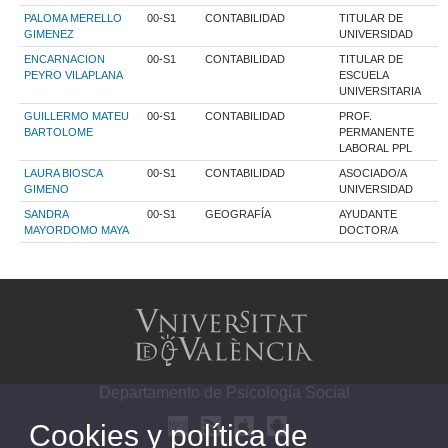
PALOMA MERELLO
00-S1
CONTABILIDAD
TITULAR DE
GIMENEZ
UNIVERSIDAD
ENCARNACION
00-S1
CONTABILIDAD
TITULAR DE
PEYRO VILAPLANA
ESCUELA
UNIVERSITARIA
GUILLERMO MATEU
00-S1
CONTABILIDAD
PROF.
BARTOLOME
PERMANENTE
LABORAL PPL
LAURA BIOSCA
00-S1
CONTABILIDAD
ASOCIADO/A
GIMENO
UNIVERSIDAD
SANDRA
00-S1
GEOGRAFÍA
AYUDANTE
MAYORDOMO MAYA
DOCTOR/A
Departamento de Psicología Social
Cookies y política de