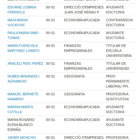
EDURNE ZUBIRIA
00-S1
DIRECCIÓ D'EMPRESES.
AYUDANTE
FERRIOLS
JUAN JOSÉ RENAU P
DOCTOR/A
MAJA BARAC
00-S1
ECONOMÍA APLICADA
CONTRATADO/A
VUCKOVIC
DOCTOR/A
PAULA MARIA SIMO
00-S1
ECONOMÍA APLICADA
AYUDANTE
TOMAS
DOCTOR/A
MARIA FUENCISLA
00-S1
FINANZAS
TITULAR DE
MARTINEZ LOBATO
EMPRESARIALES
ESCUELA
UNIVERSITARIA
ARACELI REIG PEREZ
00-S1
FINANZAS
TITULAR DE
EMPRESARIALES
UNIVERSIDAD
RUBEN ARNANDIS I
00-S1
GEOGRAFÍA
PROF.
AGRAMUNT
PERMANENTE
LABORAL PPL
MANUEL BERNETE
00-S1
GEOGRAFÍA
PROFESOR/A
NAVARRO
SUSTITUTO/A
MARINA MARFIL
00-S1
ECONOMÍA APLICADA
AYUDANTE
COTILLA
DOCTOR/A
MARIA ROSARIO
00-S1
ECONOMÍA APLICADA
AYUDANTE
ELENA BLASCO
DOCTOR/A
ESPAÑA
JAVIER MONCHO
00-S1
DIRECCIÓ D'EMPRESES.
PROFESOR/A