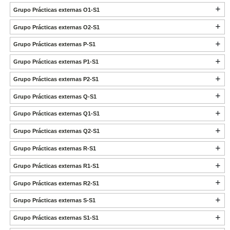
Grupo Prácticas externas O1-S1
Grupo Prácticas externas O2-S1
Grupo Prácticas externas P-S1
Grupo Prácticas externas P1-S1
Grupo Prácticas externas P2-S1
Grupo Prácticas externas Q-S1
Grupo Prácticas externas Q1-S1
Grupo Prácticas externas Q2-S1
Grupo Prácticas externas R-S1
Grupo Prácticas externas R1-S1
Grupo Prácticas externas R2-S1
Grupo Prácticas externas S-S1
Grupo Prácticas externas S1-S1