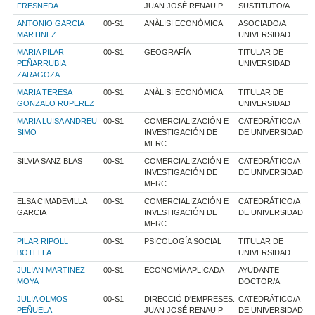
FRESNEDA
JUAN JOSÉ RENAU P
SUSTITUTO/A
ANTONIO GARCIA
00-S1
ANÀLISI ECONÒMICA
ASOCIADO/A
MARTINEZ
UNIVERSIDAD
MARIA PILAR
00-S1
GEOGRAFÍA
TITULAR DE
PEÑARRUBIA
UNIVERSIDAD
ZARAGOZA
MARIA TERESA
00-S1
ANÀLISI ECONÒMICA
TITULAR DE
GONZALO RUPEREZ
UNIVERSIDAD
MARIA LUISA ANDREU
00-S1
COMERCIALIZACIÓN E
CATEDRÁTICO/A
SIMO
INVESTIGACIÓN DE
DE UNIVERSIDAD
MERC
SILVIA SANZ BLAS
00-S1
COMERCIALIZACIÓN E
CATEDRÁTICO/A
INVESTIGACIÓN DE
DE UNIVERSIDAD
MERC
ELSA CIMADEVILLA
00-S1
COMERCIALIZACIÓN E
CATEDRÁTICO/A
GARCIA
INVESTIGACIÓN DE
DE UNIVERSIDAD
MERC
PILAR RIPOLL
00-S1
PSICOLOGÍA SOCIAL
TITULAR DE
BOTELLA
UNIVERSIDAD
JULIAN MARTINEZ
00-S1
ECONOMÍA APLICADA
AYUDANTE
MOYA
DOCTOR/A
JULIA OLMOS
00-S1
DIRECCIÓ D'EMPRESES.
CATEDRÁTICO/A
PEÑUELA
JUAN JOSÉ RENAU P
DE UNIVERSIDAD