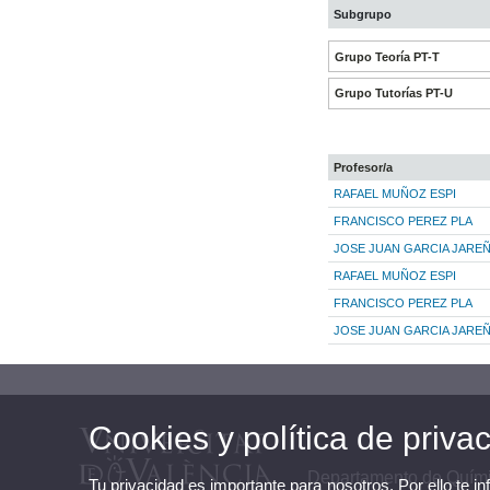
Subgrupo
Grupo Teoría PT-T
Grupo Tutorías PT-U
Profesor/a
RAFAEL MUÑOZ ESPI
FRANCISCO PEREZ PLA
JOSE JUAN GARCIA JARE
RAFAEL MUÑOZ ESPI
FRANCISCO PEREZ PLA
JOSE JUAN GARCIA JARE
Cookies y política de priva
Departamento de Quími
Tu privacidad es importante para nosotros. Por ello te i