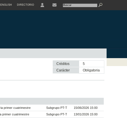
ENGLISH
DIRECTORIO
USER
Créditos
5
Carácter
obligatoria
a primer cuatrimestre
Subgrupo PT-T
15/06/2026 15:00
a primer cuatrimestre
Subgrupo PT-T
13/01/2026 15:00