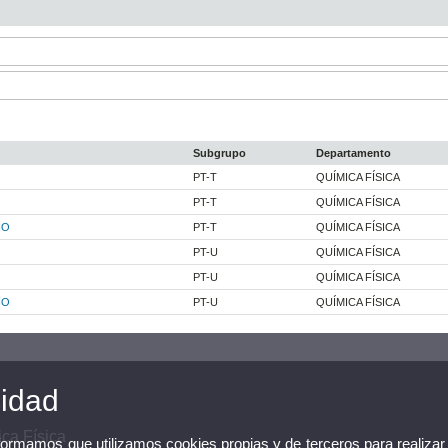
Subgrupo
Departamento
PT-T
QUÍMICA FÍSICA
PT-T
QUÍMICA FÍSICA
ÑO
PT-T
QUÍMICA FÍSICA
PT-U
QUÍMICA FÍSICA
PT-U
QUÍMICA FÍSICA
ÑO
PT-U
QUÍMICA FÍSICA
cidad
ca Física
nformamos que utilizamos cookies propias y de terceros para realizar