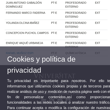
JUAN ANTONIO GABALDÓN
PT-E
PROFESORADO
EXT
DOMÍNGUEZ
EXTERNO
FERNANDO MARCO FADERNA
PT-E
PROFESORADO
EXT
EXTERNO
YOLANDA OLCINA IBAÑEZ
PT-E
PROFESORADO
EXT
EXTERNO
CONCEPCION PUCHOL CAMPOS
PT-E
PROFESORADO
EXT
EXTERNO
ENRIQUE VAQUÉ URBANEJA
PT-E
PROFESORADO
EXT
EXTERNO
RAFAEL MUÑOZ ESPI
PT-E
QUÍMICA FÍSICA
EXT
Cookies y política de
privacidad
Tu privacidad es importante para nosotros. Por ello t
informamos que utilizamos cookies propias y de terceros par
realizar análisis de uso y medición de nuestra página web con e
Departamento de Química Física
fin de personalizar contenidos,así como proporciona
funcionalidades a las redes sociales o analizar nuestro tráfico
Para continuar acepta o modifica la configuración de nuestra