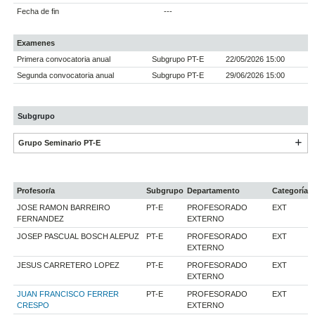
Fecha de fin
---
Examenes
Primera convocatoria anual
Subgrupo PT-E
22/05/2026 15:00
Segunda convocatoria anual
Subgrupo PT-E
29/06/2026 15:00
Subgrupo
Grupo Seminario PT-E
Profesor/a
Subgrupo
Departamento
Categoría
JOSE RAMON BARREIRO
PT-E
PROFESORADO
EXT
FERNANDEZ
EXTERNO
JOSEP PASCUAL BOSCH ALEPUZ
PT-E
PROFESORADO
EXT
EXTERNO
JESUS CARRETERO LOPEZ
PT-E
PROFESORADO
EXT
EXTERNO
JUAN FRANCISCO FERRER
PT-E
PROFESORADO
EXT
CRESPO
EXTERNO