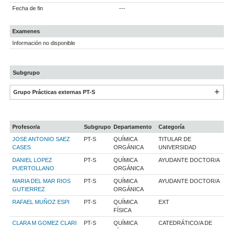
Fecha de fin
---
Examenes
Información no disponible
Subgrupo
Grupo Prácticas externas PT-S
Profesor/a
Subgrupo
Departamento
Categoría
JOSE ANTONIO SAEZ
PT-S
QUÍMICA
TITULAR DE
CASES
ORGÁNICA
UNIVERSIDAD
DANIEL LOPEZ
PT-S
QUÍMICA
AYUDANTE DOCTOR/A
PUERTOLLANO
ORGÁNICA
MARIA DEL MAR RIOS
PT-S
QUÍMICA
AYUDANTE DOCTOR/A
GUTIERREZ
ORGÁNICA
RAFAEL MUÑOZ ESPI
PT-S
QUÍMICA
EXT
FÍSICA
CLARA M GOMEZ CLARI
PT-S
QUÍMICA
CATEDRÁTICO/A DE