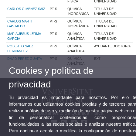
FÍSICA
UNIVERSIDAD
CARLOS GIMENEZ SAIZ
PT-S
QUÍMICA
TITULAR DE
INORGÁNICA
UNIVERSIDAD
CARLOS MARTI
PT-S
QUÍMICA
TITULAR DE
GASTALDO
INORGÁNICA
UNIVERSIDAD
MARIA JESUS LERMA
PT-S
QUÍMICA
TITULAR DE
GARCIA
ANALÍTICA
UNIVERSIDAD
ROBERTO SAEZ
PT-S
QUÍMICA
AYUDANTE DOCTOR/A
HERNANDEZ
ANALÍTICA
DAVID PEREZ GUAITA
PT-S
QUÍMICA
EXT
ANALÍTICA
Cookies y política de
privacidad
Tu privacidad es importante para nosotros. Por ello t
informamos que utilizamos cookies propias y de terceros par
realizar análisis de uso y medición de nuestra página web con e
Departamento de Química Física
fin de personalizar contenidos,así como proporciona
funcionalidades a las redes sociales o analizar nuestro tráfico
Para continuar acepta o modifica la configuración de nuestra