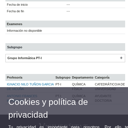
Fecha de inicio
---
Fecha de fin
---
Examenes
Información no disponible
Subgrupo
Grupo Informática PT-I
Profesor/a
Subgrupo
Departamento
Categoría
IGNACIO NILO TUÑON GARCIA
PT-I
QUÍMICA
CATEDRÁTICO/A DE
DE VICUÑA
FÍSICA
UNIVERSIDAD
ANTONIO FRANCES
PT-I
QUÍMICA
AYUDANTE
Cookies y política de
MONERRIS
FÍSICA
DOCTOR/A
privacidad
Tu privacidad es importante para nosotros. Por ello t