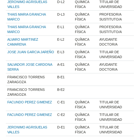
JERONIMO AGRISUELAS
D-L2
QUÍMICA
TITULAR DE
VALLES
FÍSICA
UNIVERSIDAD
THAIS MARIA GRANCHA
D-L3
QUÍMICA
PROFESOR/A
MARCO
FÍSICA
SUSTITUTO/A
THAIS MARIA GRANCHA
E-L1
QUÍMICA
PROFESOR/A
MARCO
FÍSICA
SUSTITUTO/A
ALVARO MARTINEZ
E-L2
QUÍMICA
AYUDANTE
CAMARENA
FÍSICA
DOCTOR/A
JOSE JUAN GARCIA JAREÑO
E-L3
QUÍMICA
TITULAR DE
FÍSICA
UNIVERSIDAD
SALVADOR JOSE CARDONA
A-E1
QUÍMICA
AYUDANTE
SERRA
FÍSICA
DOCTOR/A
FRANCISCO TORRENS
B-E1
ZARAGOZA
FRANCISCO TORRENS
B-E2
ZARAGOZA
FACUNDO PEREZ GIMENEZ
C-E1
QUÍMICA
TITULAR DE
FÍSICA
UNIVERSIDAD
FACUNDO PEREZ GIMENEZ
C-E2
QUÍMICA
TITULAR DE
FÍSICA
UNIVERSIDAD
JERONIMO AGRISUELAS
D-E1
QUÍMICA
TITULAR DE
VALLES
FÍSICA
UNIVERSIDAD