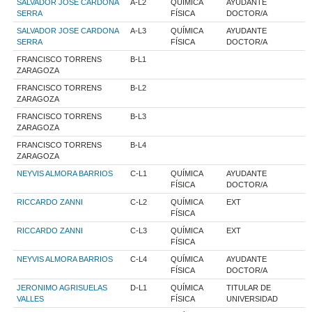
SALVADOR JOSE CARDONA
A-L2
QUÍMICA
AYUDANTE
SERRA
FÍSICA
DOCTOR/A
SALVADOR JOSE CARDONA
A-L3
QUÍMICA
AYUDANTE
SERRA
FÍSICA
DOCTOR/A
FRANCISCO TORRENS
B-L1
ZARAGOZA
FRANCISCO TORRENS
B-L2
ZARAGOZA
FRANCISCO TORRENS
B-L3
ZARAGOZA
FRANCISCO TORRENS
B-L4
ZARAGOZA
NEYVIS ALMORA BARRIOS
C-L1
QUÍMICA
AYUDANTE
FÍSICA
DOCTOR/A
RICCARDO ZANNI
C-L2
QUÍMICA
EXT
FÍSICA
RICCARDO ZANNI
C-L3
QUÍMICA
EXT
FÍSICA
NEYVIS ALMORA BARRIOS
C-L4
QUÍMICA
AYUDANTE
FÍSICA
DOCTOR/A
JERONIMO AGRISUELAS
D-L1
QUÍMICA
TITULAR DE
VALLES
FÍSICA
UNIVERSIDAD