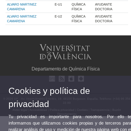
ALVARO MARTINEZ
E-U1
QUÍMICA
AYUDANTE
CAMARENA
FÍSICA
DOCTOR/A
ALVARO MARTINEZ
E-U2
QUÍMICA
AYUDANTE
CAMARENA
FÍSICA
DOCTOR/A
Departamento de Química Física
Cookies y política de
© 2026 UV. - Av. Vicent Andrés Estellés, 19. 46100 Burjassot. España. Teléfono: (+34) 96 354
privacidad
33 89
Aviso legal
|
Accesibilidad
|
Política privacidad
|
Cookies
|
Transparencia
|
Buzón
Departamento
Tu privacidad es importante para nosotros. Por ello t
informamos que utilizamos cookies propias y de terceros par
realizar análisis de uso y medición de nuestra página web con e