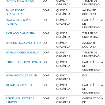
AMPARO SANZ MARCO
QO-F
QUÍMICA
TITULAR DE
ORGÁNICA
UNIVERSIDAD
JAUME ROSTOLL
QO-F
QUÍMICA
AYUDANTE
BERENGUER
ORGÁNICA
DOCTOR/A
ANA CARMEN CUÑAT
QO-F
QUÍMICA
CATEDRÁTICO/A
ROMERO
ORGÁNICA
DE
UNIVERSIDAD
SANTIAGO DIAZ OLTRA
QO-F
QUÍMICA
TITULAR DE
ORGÁNICA
UNIVERSIDAD
MARCOS ESCOLANO PEREZ
QO-F
QUÍMICA
AYUDANTE
ORGÁNICA
DOCTOR/A
MARIA SANCHEZ ROSELLO
QO-F
QUÍMICA
TITULAR DE
ORGÁNICA
UNIVERSIDAD
CARLOS DEL POZO LOSADA
QO-F
QUÍMICA
CATEDRÁTICO/A
ORGÁNICA
DE
UNIVERSIDAD
MARIA GONZALEZ BEJAR
QO-F
QUÍMICA
EXT
ORGÁNICA
JULIA PEREZ PRIETO
QO-F
QUÍMICA
CATEDRÁTICO/A
ORGÁNICA
DE
UNIVERSIDAD
RAFAEL BALLESTEROS
QO-F
QUÍMICA
CATEDRÁTICO/A
CAMPOS
ORGÁNICA
DE