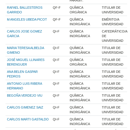
PARASIT.
RAFAEL BALLESTEROS
QF-F
QUÍMICA
TITULAR DE
GARRIDO
ORGÁNICA
UNIVERSIDAD
M ANGELES UBEDA PICOT
QF-F
QUÍMICA
EMÉRITO/A
INORGÁNICA
UNIVERSIDAD
CARLOS JOSE GOMEZ
QI-F
QUÍMICA
CATEDRÁTICO/A
GARCIA
INORGÁNICA
DE
UNIVERSIDAD
MARIA TERESA ALBELDA
QI-F
QUÍMICA
TITULAR DE
GIMENO
INORGÁNICA
UNIVERSIDAD
JOSÉ MIGUEL LLINARES
QI-F
QUÍMICA
TITULAR DE
BERENGUER
ORGÁNICA
UNIVERSIDAD
ANA BELEN GASPAR
QI-F
QUÍMICA
TITULAR DE
PEDROS
INORGÁNICA
UNIVERSIDAD
ANTONIO LUIS RIBERA
QI-F
QUÍMICA
TITULAR DE
HERMANO
INORGÁNICA
UNIVERSIDAD
BEGOÑA VERDEJO VIU
QI-F
QUÍMICA
TITULAR DE
INORGÁNICA
UNIVERSIDAD
CARLOS GIMENEZ SAIZ
QI-F
QUÍMICA
TITULAR DE
INORGÁNICA
UNIVERSIDAD
CARLOS MARTI GASTALDO
QI-F
QUÍMICA
TITULAR DE
INORGÁNICA
UNIVERSIDAD