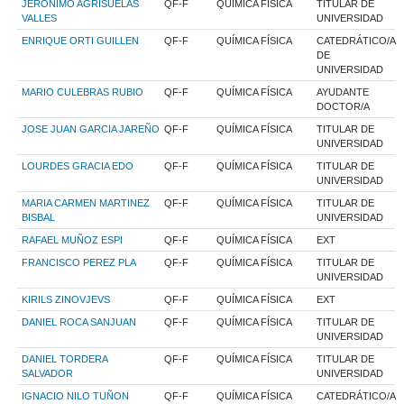
JERONIMO AGRISUELAS
QF-F
QUÍMICA FÍSICA
TITULAR DE
VALLES
UNIVERSIDAD
ENRIQUE ORTI GUILLEN
QF-F
QUÍMICA FÍSICA
CATEDRÁTICO/A
DE
UNIVERSIDAD
MARIO CULEBRAS RUBIO
QF-F
QUÍMICA FÍSICA
AYUDANTE
DOCTOR/A
JOSE JUAN GARCIA JAREÑO
QF-F
QUÍMICA FÍSICA
TITULAR DE
UNIVERSIDAD
LOURDES GRACIA EDO
QF-F
QUÍMICA FÍSICA
TITULAR DE
UNIVERSIDAD
MARIA CARMEN MARTINEZ
QF-F
QUÍMICA FÍSICA
TITULAR DE
BISBAL
UNIVERSIDAD
RAFAEL MUÑOZ ESPI
QF-F
QUÍMICA FÍSICA
EXT
FRANCISCO PEREZ PLA
QF-F
QUÍMICA FÍSICA
TITULAR DE
UNIVERSIDAD
KIRILS ZINOVJEVS
QF-F
QUÍMICA FÍSICA
EXT
DANIEL ROCA SANJUAN
QF-F
QUÍMICA FÍSICA
TITULAR DE
UNIVERSIDAD
DANIEL TORDERA
QF-F
QUÍMICA FÍSICA
TITULAR DE
SALVADOR
UNIVERSIDAD
IGNACIO NILO TUÑON
QF-F
QUÍMICA FÍSICA
CATEDRÁTICO/A