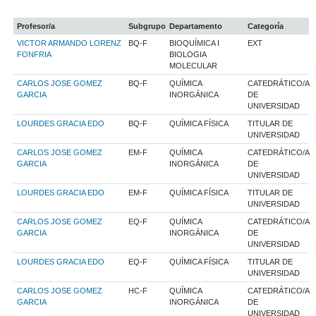
Profesor/a
Subgrupo
Departamento
Categoría
VICTOR ARMANDO LORENZ
BQ-F
BIOQUÍMICA I
EXT
FONFRIA
BIOLOGIA
MOLECULAR
CARLOS JOSE GOMEZ
BQ-F
QUÍMICA
CATEDRÁTICO/A
GARCIA
INORGÁNICA
DE
UNIVERSIDAD
LOURDES GRACIA EDO
BQ-F
QUÍMICA FÍSICA
TITULAR DE
UNIVERSIDAD
CARLOS JOSE GOMEZ
EM-F
QUÍMICA
CATEDRÁTICO/A
GARCIA
INORGÁNICA
DE
UNIVERSIDAD
LOURDES GRACIA EDO
EM-F
QUÍMICA FÍSICA
TITULAR DE
UNIVERSIDAD
CARLOS JOSE GOMEZ
EQ-F
QUÍMICA
CATEDRÁTICO/A
GARCIA
INORGÁNICA
DE
UNIVERSIDAD
LOURDES GRACIA EDO
EQ-F
QUÍMICA FÍSICA
TITULAR DE
UNIVERSIDAD
CARLOS JOSE GOMEZ
HC-F
QUÍMICA
CATEDRÁTICO/A
GARCIA
INORGÁNICA
DE
UNIVERSIDAD