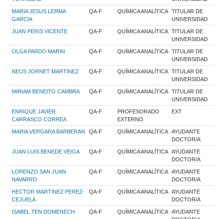
MARIA JESUS LERMA
QA-F
QUÍMICA ANALÍTICA
TITULAR DE
GARCIA
UNIVERSIDAD
JUAN PERIS VICENTE
QA-F
QUÍMICA ANALÍTICA
TITULAR DE
UNIVERSIDAD
OLGA PARDO MARIN
QA-F
QUÍMICA ANALÍTICA
TITULAR DE
UNIVERSIDAD
NEUS JORNET MARTINEZ
QA-F
QUÍMICA ANALÍTICA
TITULAR DE
UNIVERSIDAD
MIRIAM BENEITO CAMBRA
QA-F
QUÍMICA ANALÍTICA
TITULAR DE
UNIVERSIDAD
ENRIQUE JAVIER
QA-F
PROFESORADO
EXT
CARRASCO CORREA
EXTERNO
MARIA VERGARA BARBERAN
QA-F
QUÍMICA ANALÍTICA
AYUDANTE
DOCTOR/A
JUAN LUIS BENEDE VEIGA
QA-F
QUÍMICA ANALÍTICA
AYUDANTE
DOCTOR/A
LORENZO SAN JUAN
QA-F
QUÍMICA ANALÍTICA
AYUDANTE
NAVARRO
DOCTOR/A
HECTOR MARTINEZ PEREZ-
QA-F
QUÍMICA ANALÍTICA
AYUDANTE
CEJUELA
DOCTOR/A
ISABEL TEN DOMENECH
QA-F
QUÍMICA ANALÍTICA
AYUDANTE