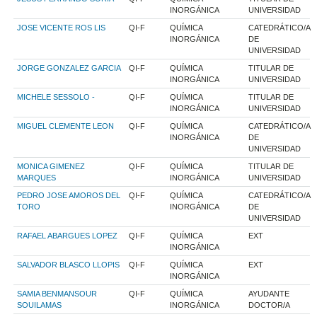
INORGÁNICA
UNIVERSIDAD
JOSE VICENTE ROS LIS
QI-F
QUÍMICA
CATEDRÁTICO/A
INORGÁNICA
DE
UNIVERSIDAD
JORGE GONZALEZ GARCIA
QI-F
QUÍMICA
TITULAR DE
INORGÁNICA
UNIVERSIDAD
MICHELE SESSOLO -
QI-F
QUÍMICA
TITULAR DE
INORGÁNICA
UNIVERSIDAD
MIGUEL CLEMENTE LEON
QI-F
QUÍMICA
CATEDRÁTICO/A
INORGÁNICA
DE
UNIVERSIDAD
MONICA GIMENEZ
QI-F
QUÍMICA
TITULAR DE
MARQUES
INORGÁNICA
UNIVERSIDAD
PEDRO JOSE AMOROS DEL
QI-F
QUÍMICA
CATEDRÁTICO/A
TORO
INORGÁNICA
DE
UNIVERSIDAD
RAFAEL ABARGUES LOPEZ
QI-F
QUÍMICA
EXT
INORGÁNICA
SALVADOR BLASCO LLOPIS
QI-F
QUÍMICA
EXT
INORGÁNICA
SAMIA BENMANSOUR
QI-F
QUÍMICA
AYUDANTE
SOUILAMAS
INORGÁNICA
DOCTOR/A