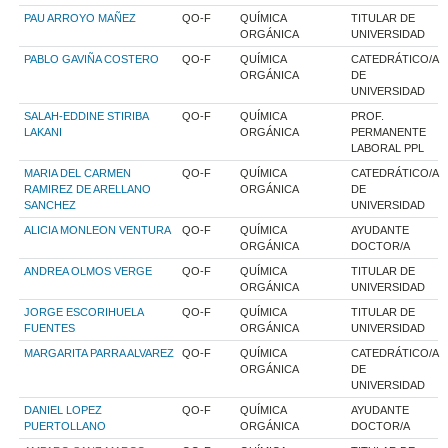
PAU ARROYO MAÑEZ
QO-F
QUÍMICA
TITULAR DE
ORGÁNICA
UNIVERSIDAD
PABLO GAVIÑA COSTERO
QO-F
QUÍMICA
CATEDRÁTICO/A
ORGÁNICA
DE
UNIVERSIDAD
SALAH-EDDINE STIRIBA
QO-F
QUÍMICA
PROF.
LAKANI
ORGÁNICA
PERMANENTE
LABORAL PPL
MARIA DEL CARMEN
QO-F
QUÍMICA
CATEDRÁTICO/A
RAMIREZ DE ARELLANO
ORGÁNICA
DE
SANCHEZ
UNIVERSIDAD
ALICIA MONLEON VENTURA
QO-F
QUÍMICA
AYUDANTE
ORGÁNICA
DOCTOR/A
ANDREA OLMOS VERGE
QO-F
QUÍMICA
TITULAR DE
ORGÁNICA
UNIVERSIDAD
JORGE ESCORIHUELA
QO-F
QUÍMICA
TITULAR DE
FUENTES
ORGÁNICA
UNIVERSIDAD
MARGARITA PARRA ALVAREZ
QO-F
QUÍMICA
CATEDRÁTICO/A
ORGÁNICA
DE
UNIVERSIDAD
DANIEL LOPEZ
QO-F
QUÍMICA
AYUDANTE
PUERTOLLANO
ORGÁNICA
DOCTOR/A