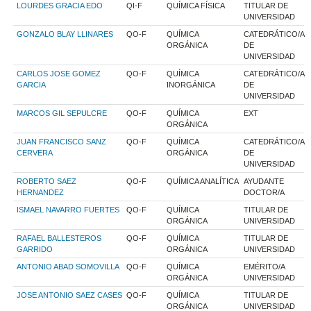
LOURDES GRACIA EDO
QI-F
QUÍMICA FÍSICA
TITULAR DE
UNIVERSIDAD
GONZALO BLAY LLINARES
QO-F
QUÍMICA
CATEDRÁTICO/A
ORGÁNICA
DE
UNIVERSIDAD
CARLOS JOSE GOMEZ
QO-F
QUÍMICA
CATEDRÁTICO/A
GARCIA
INORGÁNICA
DE
UNIVERSIDAD
MARCOS GIL SEPULCRE
QO-F
QUÍMICA
EXT
ORGÁNICA
JUAN FRANCISCO SANZ
QO-F
QUÍMICA
CATEDRÁTICO/A
CERVERA
ORGÁNICA
DE
UNIVERSIDAD
ROBERTO SAEZ
QO-F
QUÍMICA ANALÍTICA
AYUDANTE
HERNANDEZ
DOCTOR/A
ISMAEL NAVARRO FUERTES
QO-F
QUÍMICA
TITULAR DE
ORGÁNICA
UNIVERSIDAD
RAFAEL BALLESTEROS
QO-F
QUÍMICA
TITULAR DE
GARRIDO
ORGÁNICA
UNIVERSIDAD
ANTONIO ABAD SOMOVILLA
QO-F
QUÍMICA
EMÉRITO/A
ORGÁNICA
UNIVERSIDAD
JOSE ANTONIO SAEZ CASES
QO-F
QUÍMICA
TITULAR DE
ORGÁNICA
UNIVERSIDAD