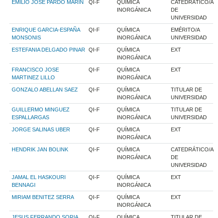
EMILIO JOSE PARDO MARIN
QI-F
QUÍMICA
CATEDRÁTICO/A
INORGÁNICA
DE
UNIVERSIDAD
ENRIQUE GARCIA-ESPAÑA
QI-F
QUÍMICA
EMÉRITO/A
MONSONIS
INORGÁNICA
UNIVERSIDAD
ESTEFANIA DELGADO PINAR
QI-F
QUÍMICA
EXT
INORGÁNICA
FRANCISCO JOSE
QI-F
QUÍMICA
EXT
MARTINEZ LILLO
INORGÁNICA
GONZALO ABELLAN SAEZ
QI-F
QUÍMICA
TITULAR DE
INORGÁNICA
UNIVERSIDAD
GUILLERMO MINGUEZ
QI-F
QUÍMICA
TITULAR DE
ESPALLARGAS
INORGÁNICA
UNIVERSIDAD
JORGE SALINAS UBER
QI-F
QUÍMICA
EXT
INORGÁNICA
HENDRIK JAN BOLINK
QI-F
QUÍMICA
CATEDRÁTICO/A
INORGÁNICA
DE
UNIVERSIDAD
JAMAL EL HASKOURI
QI-F
QUÍMICA
EXT
BENNAGI
INORGÁNICA
MIRIAM BENITEZ SERRA
QI-F
QUÍMICA
EXT
INORGÁNICA
JESUS FERRANDO SORIA
QI-F
QUÍMICA
TITULAR DE