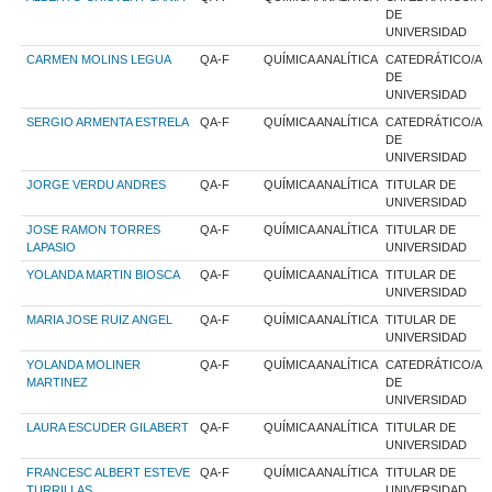
DE
UNIVERSIDAD
CARMEN MOLINS LEGUA
QA-F
QUÍMICA ANALÍTICA
CATEDRÁTICO/A
DE
UNIVERSIDAD
SERGIO ARMENTA ESTRELA
QA-F
QUÍMICA ANALÍTICA
CATEDRÁTICO/A
DE
UNIVERSIDAD
JORGE VERDU ANDRES
QA-F
QUÍMICA ANALÍTICA
TITULAR DE
UNIVERSIDAD
JOSE RAMON TORRES
QA-F
QUÍMICA ANALÍTICA
TITULAR DE
LAPASIO
UNIVERSIDAD
YOLANDA MARTIN BIOSCA
QA-F
QUÍMICA ANALÍTICA
TITULAR DE
UNIVERSIDAD
MARIA JOSE RUIZ ANGEL
QA-F
QUÍMICA ANALÍTICA
TITULAR DE
UNIVERSIDAD
YOLANDA MOLINER
QA-F
QUÍMICA ANALÍTICA
CATEDRÁTICO/A
MARTINEZ
DE
UNIVERSIDAD
LAURA ESCUDER GILABERT
QA-F
QUÍMICA ANALÍTICA
TITULAR DE
UNIVERSIDAD
FRANCESC ALBERT ESTEVE
QA-F
QUÍMICA ANALÍTICA
TITULAR DE
TURRILLAS
UNIVERSIDAD