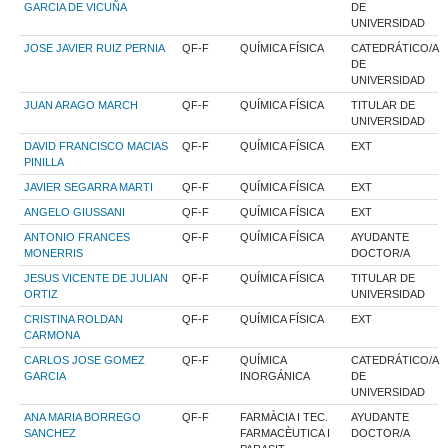
GARCIA DE VICUÑA
DE
UNIVERSIDAD
JOSE JAVIER RUIZ PERNIA
QF-F
QUÍMICA FÍSICA
CATEDRÁTICO/A
DE
UNIVERSIDAD
JUAN ARAGO MARCH
QF-F
QUÍMICA FÍSICA
TITULAR DE
UNIVERSIDAD
DAVID FRANCISCO MACIAS
QF-F
QUÍMICA FÍSICA
EXT
PINILLA
JAVIER SEGARRA MARTI
QF-F
QUÍMICA FÍSICA
EXT
ANGELO GIUSSANI
QF-F
QUÍMICA FÍSICA
EXT
ANTONIO FRANCES
QF-F
QUÍMICA FÍSICA
AYUDANTE
MONERRIS
DOCTOR/A
JESUS VICENTE DE JULIAN
QF-F
QUÍMICA FÍSICA
TITULAR DE
ORTIZ
UNIVERSIDAD
CRISTINA ROLDAN
QF-F
QUÍMICA FÍSICA
EXT
CARMONA
CARLOS JOSE GOMEZ
QF-F
QUÍMICA
CATEDRÁTICO/A
GARCIA
INORGÁNICA
DE
UNIVERSIDAD
ANA MARIA BORREGO
QF-F
FARMÀCIA I TEC.
AYUDANTE
SANCHEZ
FARMACÈUTICA I
DOCTOR/A