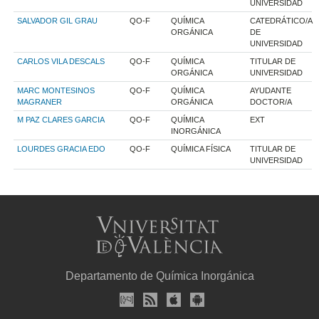
UNIVERSIDAD
SALVADOR GIL GRAU
QO-F
QUÍMICA
CATEDRÁTICO/A
ORGÁNICA
DE
UNIVERSIDAD
CARLOS VILA DESCALS
QO-F
QUÍMICA
TITULAR DE
ORGÁNICA
UNIVERSIDAD
MARC MONTESINOS
QO-F
QUÍMICA
AYUDANTE
MAGRANER
ORGÁNICA
DOCTOR/A
M PAZ CLARES GARCIA
QO-F
QUÍMICA
EXT
INORGÁNICA
LOURDES GRACIA EDO
QO-F
QUÍMICA FÍSICA
TITULAR DE
UNIVERSIDAD
Departamento de Química Inorgánica