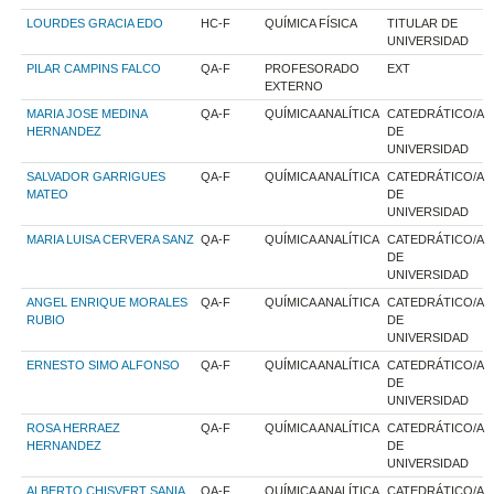
LOURDES GRACIA EDO
HC-F
QUÍMICA FÍSICA
TITULAR DE
UNIVERSIDAD
PILAR CAMPINS FALCO
QA-F
PROFESORADO
EXT
EXTERNO
MARIA JOSE MEDINA
QA-F
QUÍMICA ANALÍTICA
CATEDRÁTICO/A
HERNANDEZ
DE
UNIVERSIDAD
SALVADOR GARRIGUES
QA-F
QUÍMICA ANALÍTICA
CATEDRÁTICO/A
MATEO
DE
UNIVERSIDAD
MARIA LUISA CERVERA SANZ
QA-F
QUÍMICA ANALÍTICA
CATEDRÁTICO/A
DE
UNIVERSIDAD
ANGEL ENRIQUE MORALES
QA-F
QUÍMICA ANALÍTICA
CATEDRÁTICO/A
RUBIO
DE
UNIVERSIDAD
ERNESTO SIMO ALFONSO
QA-F
QUÍMICA ANALÍTICA
CATEDRÁTICO/A
DE
UNIVERSIDAD
ROSA HERRAEZ
QA-F
QUÍMICA ANALÍTICA
CATEDRÁTICO/A
HERNANDEZ
DE
UNIVERSIDAD
ALBERTO CHISVERT SANIA
QA-F
QUÍMICA ANALÍTICA
CATEDRÁTICO/A