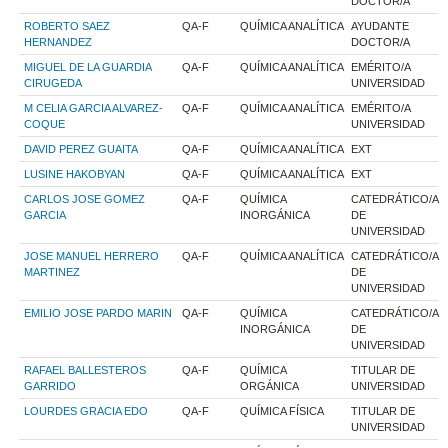
DOCTOR/A
ROBERTO SAEZ
QA-F
QUÍMICA ANALÍTICA
AYUDANTE
HERNANDEZ
DOCTOR/A
MIGUEL DE LA GUARDIA
QA-F
QUÍMICA ANALÍTICA
EMÉRITO/A
CIRUGEDA
UNIVERSIDAD
M CELIA GARCIA ALVAREZ-
QA-F
QUÍMICA ANALÍTICA
EMÉRITO/A
COQUE
UNIVERSIDAD
DAVID PEREZ GUAITA
QA-F
QUÍMICA ANALÍTICA
EXT
LUSINE HAKOBYAN
QA-F
QUÍMICA ANALÍTICA
EXT
CARLOS JOSE GOMEZ
QA-F
QUÍMICA
CATEDRÁTICO/A
GARCIA
INORGÁNICA
DE
UNIVERSIDAD
JOSE MANUEL HERRERO
QA-F
QUÍMICA ANALÍTICA
CATEDRÁTICO/A
MARTINEZ
DE
UNIVERSIDAD
EMILIO JOSE PARDO MARIN
QA-F
QUÍMICA
CATEDRÁTICO/A
INORGÁNICA
DE
UNIVERSIDAD
RAFAEL BALLESTEROS
QA-F
QUÍMICA
TITULAR DE
GARRIDO
ORGÁNICA
UNIVERSIDAD
LOURDES GRACIA EDO
QA-F
QUÍMICA FÍSICA
TITULAR DE
UNIVERSIDAD