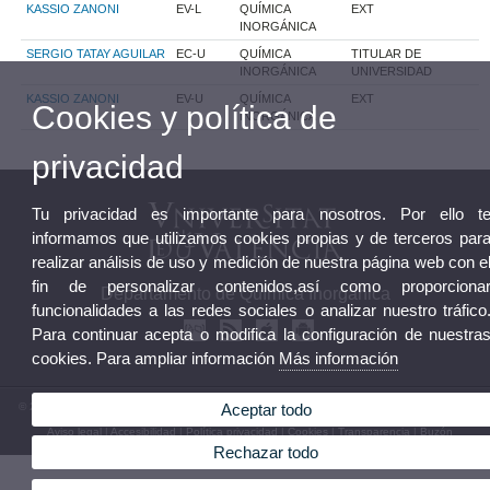
KASSIO ZANONI
EV-L
QUÍMICA
EXT
INORGÁNICA
SERGIO TATAY AGUILAR
EC-U
QUÍMICA
TITULAR DE
INORGÁNICA
UNIVERSIDAD
KASSIO ZANONI
EV-U
QUÍMICA
EXT
Cookies y política de
INORGÁNICA
privacidad
Tu privacidad es importante para nosotros. Por ello t
informamos que utilizamos cookies propias y de terceros par
realizar análisis de uso y medición de nuestra página web con e
fin de personalizar contenidos,así como proporciona
Departamento de Química Inorgánica
funcionalidades a las redes sociales o analizar nuestro tráfico
Para continuar acepta o modifica la configuración de nuestra
cookies. Para ampliar información
Más información
© 2026 UV. - Av. Vicent Andrés Estellés, 19. 46100 Burjassot. Teléfono: (+34) 96 354 43 30
Aceptar todo
Aviso legal
|
Accesibilidad
|
Política privacidad
|
Cookies
|
Transparencia
|
Buzón
Departamento
Rechazar todo